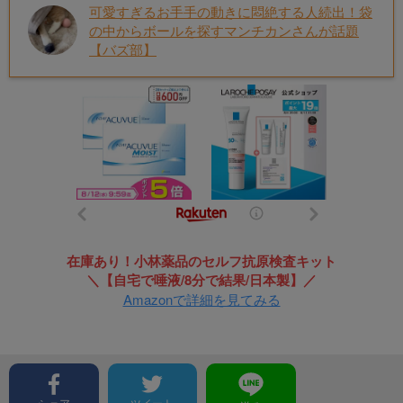
可愛すぎるお手手の動きに悶絶する人続出！袋
の中からボールを探すマンチカンさんが話題
【バズ部】
在庫あり！小林薬品のセルフ抗原検査キット
＼【自宅で唾液/8分で結果/日本製】／
Amazonで詳細を見てみる
シェア
ツイート