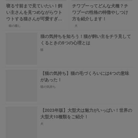
寝る寸前まで見ていたい！飼
チワプーってどんな犬種？チ
い主さんを見つめながらウト
ワプーの性格の特徴やしつけ
ウトする猫さんが可愛すぎる
方を紹介します！
【バズ部】
猫の癒し
犬
猫の気持ちを知ろう！猫が飼い主をチラ見して
くるときの5つの心理とは
猫
【猫の気持ち】猫の毛づくろいには4つの意味
があった！
猫の気持ち
【2023年版】大型犬は魅力がいっぱい！世界の
大型犬10種類をご紹介！
犬