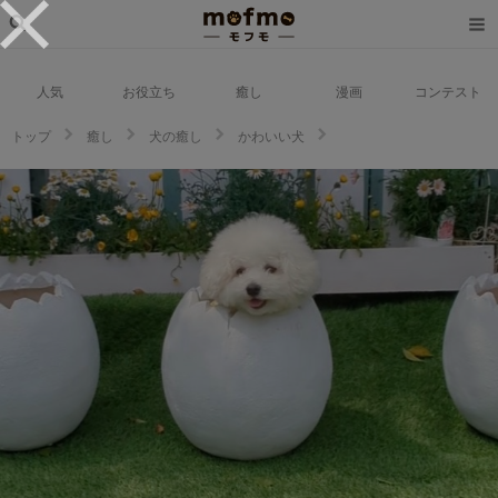
人気
お役立ち
癒し
漫画
コンテスト
トップ
癒し
犬の癒し
かわいい犬
たまごから犬が生まれた！？陶器のたまごにすっぽりハマったワンちゃんが
可愛すぎる【バズ部】