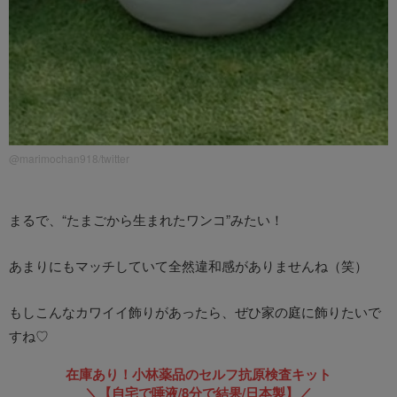
@marimochan918/twitter
まるで、“たまごから生まれたワンコ”みたい！
あまりにもマッチしていて全然違和感がありませんね（笑）
もしこんなカワイイ飾りがあったら、ぜひ家の庭に飾りたいで
すね♡
在庫あり！小林薬品のセルフ抗原検査キット
＼【自宅で唾液/8分で結果/日本製】／