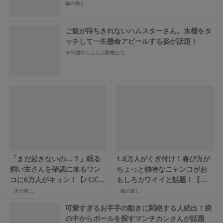
猫の癒し
ご飯が待ちきれないハムスターさん。水槽をタ
ッチして一生懸命アピールする姿が話題！
その他のもふもふ動物たち
「まだ起きないの…？」眠る
1.8万人がくぎ付け！喜び方が
飼い主さんを確認に来るワン
ちょっと独特なニャンコがお
コに6万人がキュン！【バズ
もしろカワイイと話題！【バ
部】
ズ部】
犬の癒し
猫の癒し
可愛すぎるお手手の動きに悶絶する人続出！袋
の中からボールを探すマンチカンさんが話題