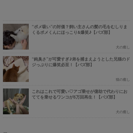
“ポメ吸い”の対価？飼い主さんの髪の毛をむしりま
くるポメくんにほっこり&爆笑♪【バズ部】
犬の癒し
“鈍臭さ”が可愛すぎ♪弟を捕まえようとした兄猫のド
ジっぷりに爆笑必至！【バズ部】
猫の癒し
これはこれで可愛い♡アゴ乗せが億劫で代わりにお
ててを乗せるワンコが5万回再生！【バズ部】
犬の癒し