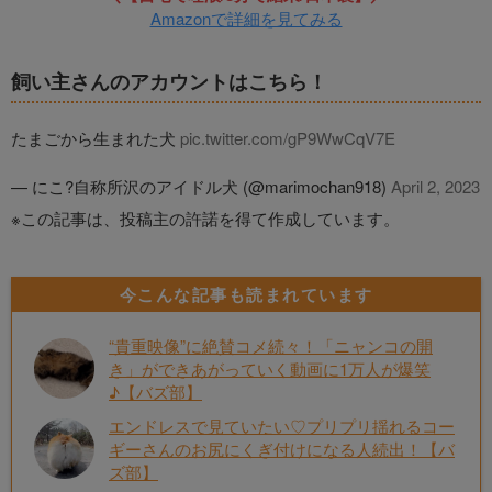
Amazonで詳細を見てみる
飼い主さんのアカウントはこちら！
たまごから生まれた犬
pic.twitter.com/gP9WwCqV7E
— にこ?自称所沢のアイドル犬 (@marimochan918)
April 2, 2023
※この記事は、投稿主の許諾を得て作成しています。
今こんな記事も読まれています
“貴重映像”に絶賛コメ続々！「ニャンコの開
き」ができあがっていく動画に1万人が爆笑
♪【バズ部】
エンドレスで見ていたい♡プリプリ揺れるコー
ギーさんのお尻にくぎ付けになる人続出！【バ
ズ部】