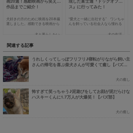
画20選！感動映画から笑える
現した富士通『ドッグオフィ
作品までご紹介！
ス』に行ってみた！
犬好きの方のために映画を20本厳
“愛犬と一緒に出社する” ワンちゃ
選しました。感動できる映画から
んを飼っている社会人なら憧れる
笑える作品、ファミリー向けま
人も多いのではないでしょうか。
で、犬の名作映画を邦画7本,洋画7
そんな夢のような取り組みを富士
犬と暮らしたい
犬の生活
本,アニメ6本を紹介します。それ
通は大手企業ながら実現してしま
ぞれの映画の魅力やあらすじを短
いました。富士通が愛犬家のため
関連する記事
い文章で簡潔に紹介しています。
にどんな取り組みをしているのか
映画選びの参考にしていただけれ
新たに設立された【ドッグオフィ
ばと思います。
ス】を取材してきました！
うれしくってしっぽフリフリ♪寝転がりながら飼い主
さんの帰宅を喜ぶ柴犬さんが可愛くて癒し【バズ
部】
犬の癒し
怖すぎて笑っちゃう♪泥遊びをしてお顔が泥だらけな
ハスキーくんに1.7万人が大爆笑！【バズ部】
犬の癒し