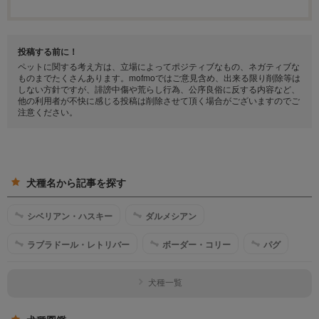
投稿する前に！
ペットに関する考え方は、立場によってポジティブなもの、ネガティブな
ものまでたくさんあります。mofmoではご意見含め、出来る限り削除等は
しない方針ですが、誹謗中傷や荒らし行為、公序良俗に反する内容など、
他の利用者が不快に感じる投稿は削除させて頂く場合がございますのでご
注意ください。
犬種名から記事を探す
シベリアン・ハスキー
ダルメシアン
ラブラドール・レトリバー
ボーダー・コリー
パグ
犬種一覧