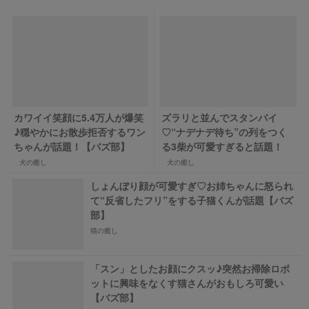
カワイイ笑顔に5.4万人が爆笑
ズラリと並んでスタンバイ
♪穏やかにお散歩拒否するワン
♡“ナデナデ待ち”の列をつく
ちゃんが話題！【バズ部】
る3柴が可愛すぎると話題！
犬の癒し
犬の癒し
しょんぼり顔が可愛すぎ♡お姉ちゃんに怒られ
て“反省したフリ”をする子猫くんが話題【バズ
部】
猫の癒し
「スン」としたお顔にクスッ♪突然お掃除ロボ
ットに興味をなくす猫さんがおもしろ可愛い
【バズ部】