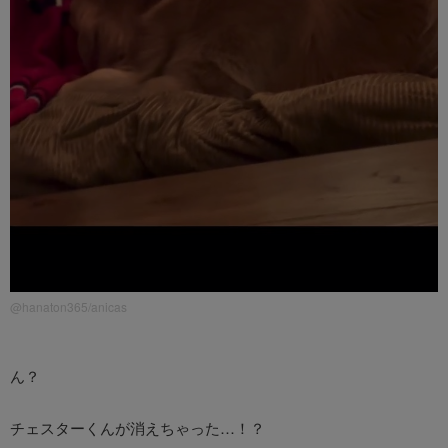
@hanaton365/anicas
ん？
チェスターくんが消えちゃった…！？