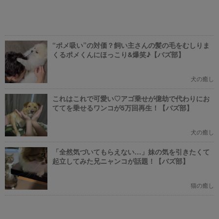
“ポメ吸い”の対価？飼い主さんの髪の毛をむしりま
くるポメくんにほっこり&爆笑♪【バズ部】
犬の癒し
これはこれで可愛い♡アゴ乗せが億劫で代わりにお
ててを乗せるワンコが5万回再生！【バズ部】
犬の癒し
「全然気づいてもらえない…」妹の気を引きたくて
起立してみた兄ニャンコが話題！【バズ部】
猫の癒し