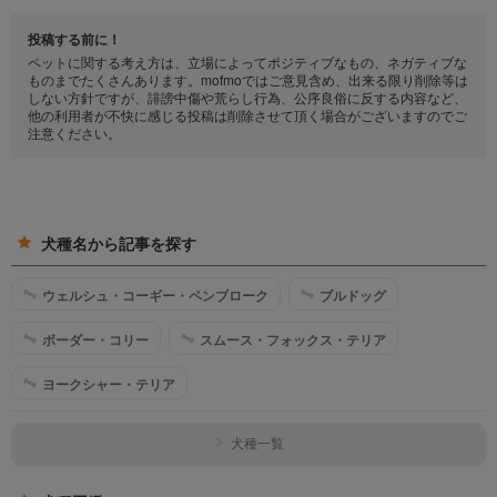
投稿する前に！
ペットに関する考え方は、立場によってポジティブなもの、ネガティブな
ものまでたくさんあります。mofmoではご意見含め、出来る限り削除等は
しない方針ですが、誹謗中傷や荒らし行為、公序良俗に反する内容など、
他の利用者が不快に感じる投稿は削除させて頂く場合がございますのでご
注意ください。
犬種名から記事を探す
ウェルシュ・コーギー・ペンブローク
ブルドッグ
ボーダー・コリー
スムース・フォックス・テリア
ヨークシャー・テリア
犬種一覧