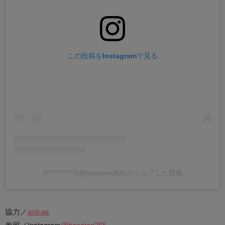
この投稿をInstagramで見る
ℍ???????(@hanaton365)がシェアした投稿
協力／
anicas
参照／Instagram
@hanaton365