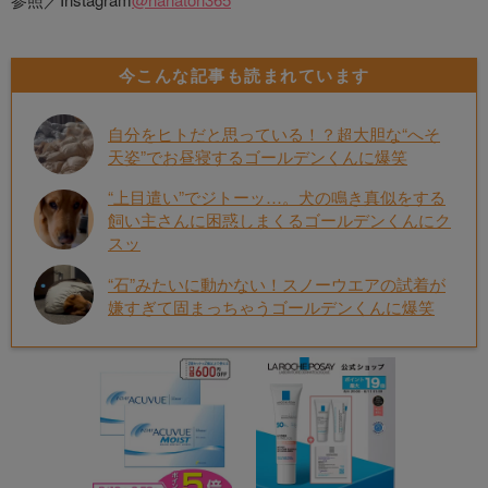
今こんな記事も読まれています
自分をヒトだと思っている！？超大胆な“へそ
天姿”でお昼寝するゴールデンくんに爆笑
“上目遣い”でジトーッ…。犬の鳴き真似をする
飼い主さんに困惑しまくるゴールデンくんにク
スッ
“石”みたいに動かない！スノーウエアの試着が
嫌すぎて固まっちゃうゴールデンくんに爆笑