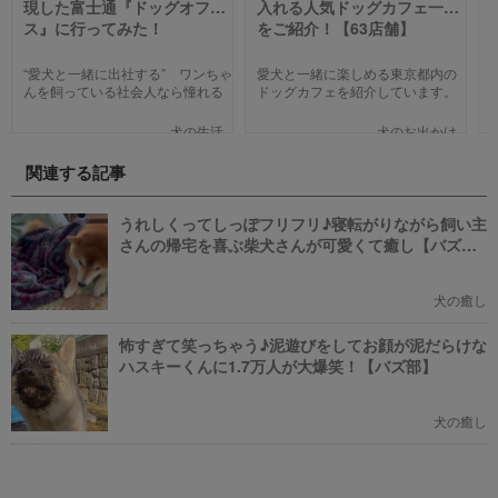
現した富士通『ドッグオフィ
入れる人気ドッグカフェ一覧
ス』に行ってみた！
をご紹介！【63店舗】
“愛犬と一緒に出社する” ワンちゃ
愛犬と一緒に楽しめる東京都内の
んを飼っている社会人なら憧れる
ドッグカフェを紹介しています。
人も多いのではないでしょうか。
わんことのお出かけ中、乗り換え
そんな夢のような取り組みを富士
のついでに立ち寄るのにピッタリ
犬の生活
犬のお出かけ
通は大手企業ながら実現してしま
のお店や、遠くからでもわざわざ
いました。富士通が愛犬家のため
訪れたくなる魅力的で新しいカフ
関連する記事
にどんな取り組みをしているのか
ェで愛犬と一緒にまったり過ごし
新たに設立された【ドッグオフィ
ましょう！
ス】を取材してきました！
うれしくってしっぽフリフリ♪寝転がりながら飼い主
さんの帰宅を喜ぶ柴犬さんが可愛くて癒し【バズ
部】
犬の癒し
怖すぎて笑っちゃう♪泥遊びをしてお顔が泥だらけな
ハスキーくんに1.7万人が大爆笑！【バズ部】
犬の癒し