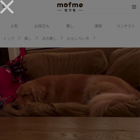
人気
お役立ち
癒し
漫画
コンテスト
トップ
癒し
犬の癒し
おもしろい犬
イリュージョン！？だんだんソファーと同化していくゴールデンさんにびっ
くり&爆笑