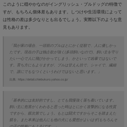
このように穏やかなのがイングリッシュ・ブルドッグの特徴で
すが、もちろん個体差もあります。しつけや生活環境によって
は性格の差は多少なりとも出るでしょう。実際以下のような意
見もあります。
「我が家の場合、一頭前のブルはとにかく従順で、人に優しかっ
たです。現在の子は独占欲が強く(多頭飼いなので)、飼い主を守り
たい一心で人に飛びかかってしまう、かといって凶暴ではないで
す。育ち方にもよりますが、ブルは甘えん坊で、シャイで、繊細
で、誰にでもなつくというわけではないと思います。」
出典:
https://detail.chiebukuro.yahoo.co.jp/
「基本的には友好的ですし、とても我慢強く落ち着いています。
飼い主に危害がくわわると思った時はとにかく攻撃的になる性質
ですから、躾次第でしょう。もとは闘犬ですからそこを踏まえた
躾を。また本来は他人にも他の犬にも愛想がよいはず(もちろんそ
の子の性格にもよる)です。」