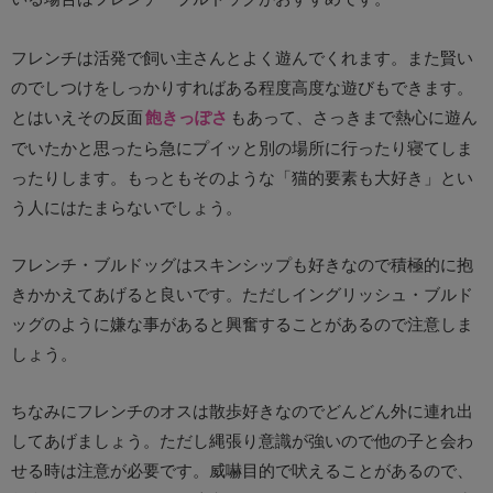
フレンチは活発で飼い主さんとよく遊んでくれます。また賢い
のでしつけをしっかりすればある程度高度な遊びもできます。
とはいえその反面
飽きっぽさ
もあって、さっきまで熱心に遊ん
でいたかと思ったら急にプイッと別の場所に行ったり寝てしま
ったりします。もっともそのような「猫的要素も大好き」とい
う人にはたまらないでしょう。
フレンチ・ブルドッグはスキンシップも好きなので積極的に抱
きかかえてあげると良いです。ただしイングリッシュ・ブルド
ッグのように嫌な事があると興奮することがあるので注意しま
しょう。
ちなみにフレンチのオスは散歩好きなのでどんどん外に連れ出
してあげましょう。ただし縄張り意識が強いので他の子と会わ
せる時は注意が必要です。威嚇目的で吠えることがあるので、