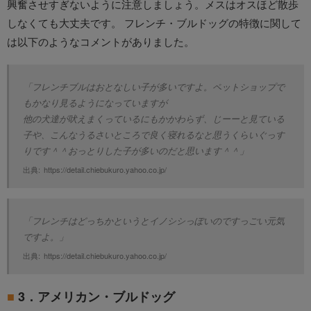
興奮させすぎないように注意しましょう。メスはオスほど散歩
しなくても大丈夫です。 フレンチ・ブルドッグの特徴に関して
は以下のようなコメントがありました。
「フレンチブルはおとなしい子が多いですよ。ペットショップで
もかなり見るようになっていますが

他の犬達が吠えまくっているにもかかわらず、じーーと見ている
子や、こんなうるさいところで良く寝れるなと思うくらいぐっす
りです＾＾おっとりした子が多いのだと思います＾＾」
出典:
https://detail.chiebukuro.yahoo.co.jp/
「フレンチはどっちかというとイノシシっぽいのですっごい元気
ですよ。」
出典:
https://detail.chiebukuro.yahoo.co.jp/
3．アメリカン・ブルドッグ