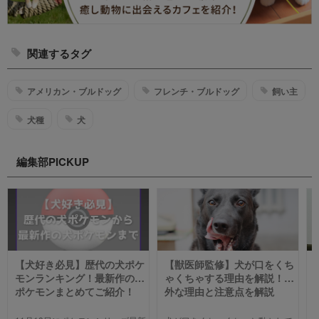
関連するタグ
アメリカン・ブルドッグ
フレンチ・ブルドッグ
飼い主
犬種
犬
編集部PICKUP
【犬好き必見】歴代の犬ポケ
【獣医師監修】犬が口をくち
モンランキング！最新作の犬
ゃくちゃする理由を解説！意
ポケモンまとめてご紹介！
外な理由と注意点を解説
【2023年版】