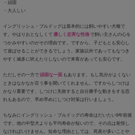
・頑固
・大人しい
イングリッシュ・ブルドッグは基本的には飼いやすい犬種で
す。やはりおとなしくて
優しく忠実な性格
で飼い主さんの心を
つかみやすいのがその理由です。ですから、子どもとも安心し
て遊ばせることができるでしょう。家族以外であってもなつき
やすく滅多に吠えたりしないので来客があっても安心です。
ただしその一方で
頑固な一面
もあります。もし気分がよくない
ときはなかなか言う事を聞いてくれません。ですからしつけは
かなり重要です。しつけに失敗すると自分勝手な動きをする恐
れもあるので、早め早めにしつけ対策は行いましょう。
ちなみにイングリッシュ・ブルドッグの寿命はだいたい9年前後
です。他の中型犬よりも平均寿命が短いので、その点は覚悟し
なければいけません。短命な理由としては、死産が多いことや