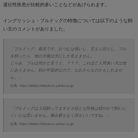
遺伝性疾患が比較的多いことなどがあげられます。
イングリッシュ・ブルドッグの特徴については以下のような飼
い主のコメントがありました。
「ブルドッグ、最高です。おつむは弱いし、甘えん坊だし。ブル
を飼ったら、他の犬種は犬にしか見えません。

じゃあ、ブルは何かと言うと、？？？。これほど人間臭い犬は他
にありません。顔が平面的なので、なおさらなのかもしれませ
ん。」
出典:
https://detail.chiebukuro.yahoo.co.jp/
「ブルドッグは３頭飼ってますが３頭とも性格は穏やかで飼いに
くいとは思いません。噛み癖もなく頭もいいですね。」
出典:
https://detail.chiebukuro.yahoo.co.jp/