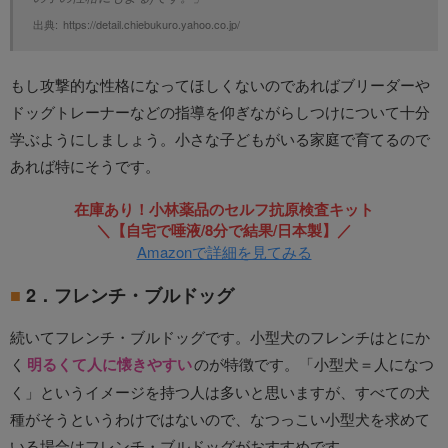
出典:
https://detail.chiebukuro.yahoo.co.jp/
もし攻撃的な性格になってほしくないのであればブリーダーや
ドッグトレーナーなどの指導を仰ぎながらしつけについて十分
学ぶようにしましょう。小さな子どもがいる家庭で育てるので
あれば特にそうです。
在庫あり！小林薬品のセルフ抗原検査キット
＼【自宅で唾液/8分で結果/日本製】／
Amazonで詳細を見てみる
2．フレンチ・ブルドッグ
続いてフレンチ・ブルドッグです。小型犬のフレンチはとにか
く
明るくて人に懐きやすい
のが特徴です。「小型犬＝人になつ
く」というイメージを持つ人は多いと思いますが、すべての犬
種がそうというわけではないので、なつっこい小型犬を求めて
いる場合はフレンチ・ブルドッグがおすすめです。