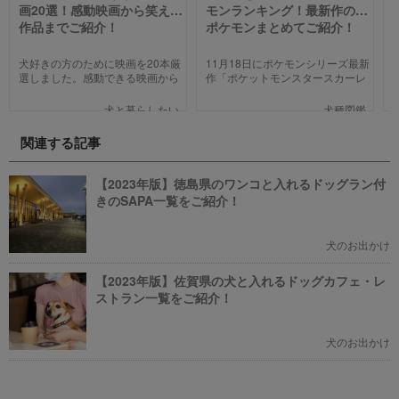
画20選！感動映画から笑える
モンランキング！最新作の犬
作品までご紹介！
ポケモンまとめてご紹介！
犬好きの方のために映画を20本厳
11月18日にポケモンシリーズ最新
選しました。感動できる映画から
作「ポケットモンスタースカーレ
笑える作品、ファミリー向けま
ット」「ポケットモンスターバイ
で、犬の名作映画を邦画7本,洋画7
オレット」が世界同時発売しまし
犬と暮らしたい
犬種図鑑
本,アニメ6本を紹介します。それ
た。そこで、今回は「歴代の犬ポ
ぞれの映画の魅力やあらすじを短
ケモン総まとめ」をお送りしま
関連する記事
い文章で簡潔に紹介しています。
す。今までポケモンに興味がなか
映画選びの参考にしていただけれ
った方も、可愛くてかっこいい犬
ばと思います。
モチーフのポケモンにメロメロに
【2023年版】徳島県のワンコと入れるドッグラン付
なっちゃうかも。
きのSAPA一覧をご紹介！
犬のお出かけ
【2023年版】佐賀県の犬と入れるドッグカフェ・レ
ストラン一覧をご紹介！
犬のお出かけ