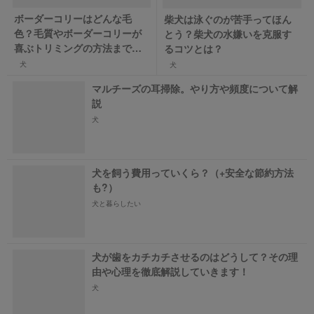
ボーダーコリーはどんな毛
柴犬は泳ぐのが苦手ってほん
色？毛質やボーダーコリーが
とう？柴犬の水嫌いを克服す
喜ぶトリミングの方法まで解
るコツとは？
説
犬
犬
マルチーズの耳掃除。やり方や頻度について解
説
犬
犬を飼う費用っていくら？（+安全な節約方法
も?）
犬と暮らしたい
犬が歯をカチカチさせるのはどうして？その理
由や心理を徹底解説していきます！
犬