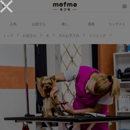
人気
お役立ち
癒し
漫画
コンテスト
トップ
お役立ち
犬
犬のお手入れ
トリミング
犬のトリミングとは？トリミングの意味やメリット、かかる費用など詳しく
解説！