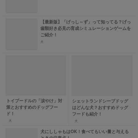
【最新版】「げっし～ず」って知ってる？げっ
歯類好き必見の育成シミュレーションゲームを
ご紹介！
犬
トイプードルの「涙やけ」対
シェットランドシープドッグ
策とおすすめのドッグフー
はどんな犬？おすすめドッグ
ド！
フードも紹介！
犬
犬
犬にししゃもはOK！食べてもいい量と与える
ときの注意点！