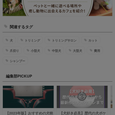
関連するタグ
犬
トリミング
トリミングサロン
カット
爪切り
小型犬
中型犬
大型犬
費用
シャンプー
編集部PICKUP
【2023年版】おすすめの犬映
【犬好き必見】歴代の犬ポケ