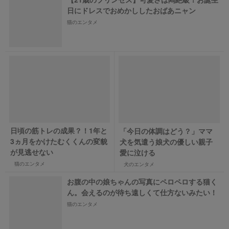
日にドレスでおめかししたおばあニャン
猫のエンタメ
日頃の筋トレの成果？！1年と
「今日の体調はどう？」ママ
3ヵ月をかけたむくくんの変貌
犬を気遣う娘犬の優しい親子
が見逃せない
愛に泣ける
猫のエンタメ
犬のエンタメ
お腹の中の娘ちゃんの写真にペロペロする猫く
ん。会えるのが待ち遠しくて仕方ないみたい！
猫のエンタメ