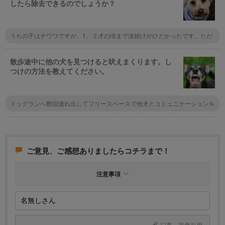
したら除去できるのでしょうか？
や、耳の中は要注意です
うちの子はチワワですが、1、２才の頃まで涙焼けがひどかったです。ただ
ドライフードを替えたり、出来るだけ手作りのご飯に替えたりしてみると、
その後ずっと涙焼けしなくなりました。
散歩途中に他の犬を見つけると吠えまくります。し
つけの方法を教えてください。
ドッグランへ数回連れ出してフリースペースで他犬とコミュニケーションを
図るのは如何でしょうか。最初はドキドキ、吠えることもあるかもしれませ
んが慣れてくるとその場に居合わす犬達間の上下関係もわかるようになると
思います。ここでの慣習を散歩へ応用展開すると飼い主の負担も少なく、愛
犬も遊んでいる間に矯正・是正がなされるかもしれません。
ご意見、ご感想ありましたらコチラまで！
注意事項
記事・画像引用