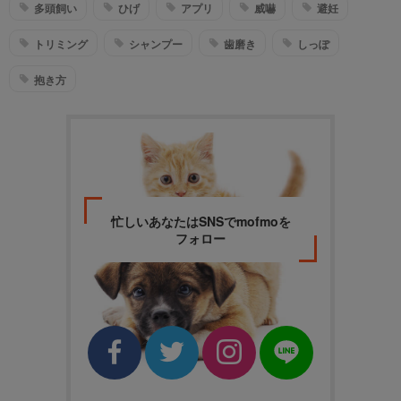
多頭飼い
ひげ
アプリ
威嚇
避妊
トリミング
シャンプー
歯磨き
しっぽ
抱き方
忙しいあなたはSNSでmofmoを
フォロー