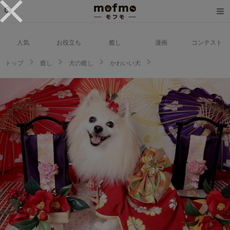
人気
お役立ち
癒し
漫画
コンテスト
トップ
癒し
犬の癒し
かわいい犬
豪華な振袖でお写真！！犬のチャナちゃん七五三のお祝いをしてもらったよ