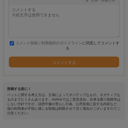
コメント投稿ご利用規約のガイドライン
に同意してコメントす
る
コメントする
投稿する前に！
ペットに関する考え方は、立場によってポジティブなもの、ネガティブな
ものまでたくさんあります。mofmoではご意見含め、出来る限り削除等は
しない方針ですが、誹謗中傷や荒らし行為、公序良俗に反する内容など、
他の利用者が不快に感じる投稿は削除させて頂く場合がございますのでご
注意ください。