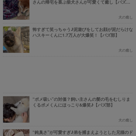
さんの帰宅を喜ぶ柴犬さんが可愛くて癒し【バズ
部】
犬の癒し
怖すぎて笑っちゃう♪泥遊びをしてお顔が泥だらけな
ハスキーくんに1.7万人が大爆笑！【バズ部】
犬の癒し
“ポメ吸い”の対価？飼い主さんの髪の毛をむしりま
くるポメくんにほっこり&爆笑♪【バズ部】
犬の癒し
“鈍臭さ”が可愛すぎ♪弟を捕まえようとした兄猫のド