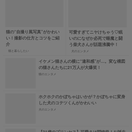
猫の“自撮り風写真”がかわい
可愛すぎてニヤけちゃう♡眠
い！撮影の仕方とコツをご紹
いのになぜか必死で睡魔と闘
介
う柴犬さんが話題沸騰中！
猫と暮らしたい
犬のエンタメ
イケメン猫さんの横に“違和感”が…。変な構図
の猫さんたちに21万人が大爆笑！
猫のエンタメ
ホクホクのかぼちゃはいかが？かぼちゃに変身
した犬のコテツくんがかわいい
犬のエンタメ
【21歳のプリンセス】可愛さは悶絶級！お誕生