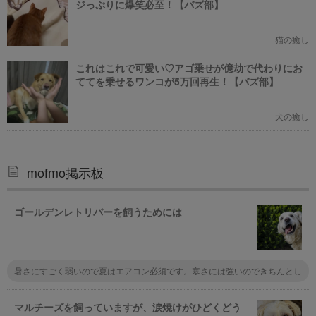
ジっぷりに爆笑必至！【バズ部】
猫の癒し
これはこれで可愛い♡アゴ乗せが億劫で代わりにお
ててを乗せるワンコが5万回再生！【バズ部】
犬の癒し
mofmo掲示板
ゴールデンレトリバーを飼うためには
暑さにすごく弱いので夏はエアコン必須です。寒さには強いのできちんとし
た犬小屋と防寒が出来てれば外でも大丈夫です。 抜け毛はすごいのでそ
こは覚悟してください。個体にもよりますが育て方を間違わなければ温厚で
飼いやすい犬種です。 逆に言うと我慢強い面もありますので体を常日頃
マルチーズを飼っていますが、涙焼けがひどくどう
からよく見てあげないと病気を見逃す慴れありますます。 とくに皮膚病