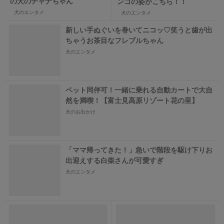
の犬のチャナちゃん
ンコの姿がこちら！！
犬のエンタメ
犬のエンタメ
新しい手ぬぐいを巻いてニコッ♡笑うと歯が出
ちゃうお茶目なフレブルちゃん
犬のエンタメ
ペット同伴可！一緒に乗れる自動カートで大自
然を満喫！【富士見高原リゾート花の里】
犬のお出かけ
「ママ帰ってきた！」急いで階段を駆け下りお
出迎えする白柴さんが可愛すぎ
犬のエンタメ