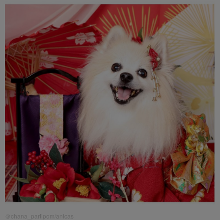
＠chana_partipom/anicas