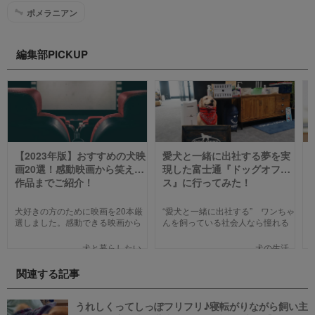
ポメラニアン
編集部PICKUP
【2023年版】おすすめの犬映
愛犬と一緒に出社する夢を実
画20選！感動映画から笑える
現した富士通『ドッグオフィ
作品までご紹介！
ス』に行ってみた！
犬好きの方のために映画を20本厳
“愛犬と一緒に出社する” ワンちゃ
選しました。感動できる映画から
んを飼っている社会人なら憧れる
笑える作品、ファミリー向けま
人も多いのではないでしょうか。
で、犬の名作映画を邦画7本,洋画7
そんな夢のような取り組みを富士
犬と暮らしたい
犬の生活
本,アニメ6本を紹介します。それ
通は大手企業ながら実現してしま
ぞれの映画の魅力やあらすじを短
いました。富士通が愛犬家のため
関連する記事
い文章で簡潔に紹介しています。
にどんな取り組みをしているのか
映画選びの参考にしていただけれ
新たに設立された【ドッグオフィ
ばと思います。
ス】を取材してきました！
うれしくってしっぽフリフリ♪寝転がりながら飼い主