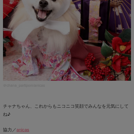
＠chana_partipom/anicas
チャナちゃん、これからもニコニコ笑顔でみんなを元気にして
ね♪
協力／
anicas