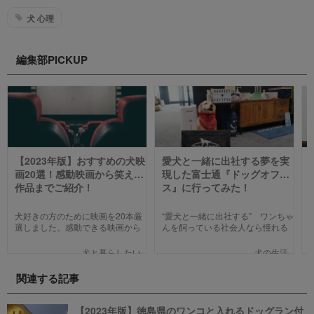
犬 心理
編集部PICKUP
【2023年版】おすすめの犬映
愛犬と一緒に出社する夢を実
画20選！感動映画から笑える
現した富士通『ドッグオフィ
作品までご紹介！
ス』に行ってみた！
犬好きの方のために映画を20本厳
“愛犬と一緒に出社する” ワンちゃ
選しました。感動できる映画から
んを飼っている社会人なら憧れる
笑える作品、ファミリー向けま
人も多いのではないでしょうか。
で、犬の名作映画を邦画7本,洋画7
そんな夢のような取り組みを富士
犬と暮らしたい
犬の生活
本,アニメ6本を紹介します。それ
通は大手企業ながら実現してしま
ぞれの映画の魅力やあらすじを短
いました。富士通が愛犬家のため
関連する記事
い文章で簡潔に紹介しています。
にどんな取り組みをしているのか
映画選びの参考にしていただけれ
新たに設立された【ドッグオフィ
ばと思います。
ス】を取材してきました！
【2023年版】徳島県のワンコと入れるドッグラン付