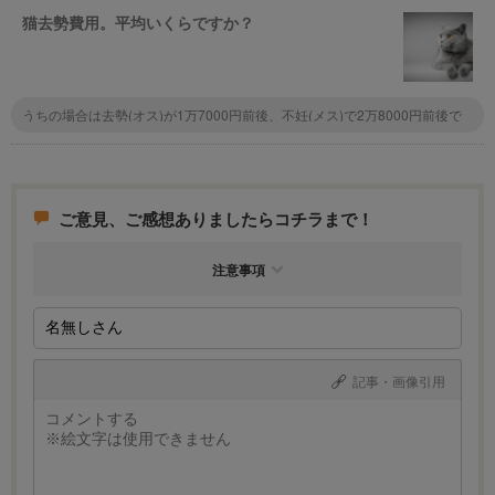
猫去勢費用。平均いくらですか？
うちの場合は去勢(オス)が1万7000円前後、不妊(メス)で2万8000円前後で
した。体重によって5000円程前後します。それに、我が家は多頭飼いし始
めだったため、年に何回かお願いしたので2匹目からは2000〜3000円程の
割引がありました。 ただ、保護猫限定なのかは不明ですが、隣県の方から
猫をもらった時、不妊手術の証明で領収証をもらいましたが、7000円でや
ってくれる病院もあるようです(ちなみにその猫さんはさくら耳ではありま
ご意見、ご感想ありましたらコチラまで！
せん)。 地域と保護猫かどうか、あとは病院によって違いがあるようです。
注意事項
記事・画像引用