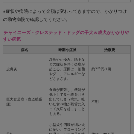
※症状や病院によって金額は変わってきますので、かかりつけ
の動物病院で確認してください。
チャイニーズ・クレステッド・ドッグの子犬＆成犬がかかりや
すい病気
病名
時期や症状
治療費
湿疹やかゆみ、脱毛な
どの症状を伴う炎症が
皮膚炎
起こる。原因は、細菌
約7千円/1回
やダニ、アレルギーな
どさまざま。
食道が拡張し、機能が
低下して食べ物を吐き
巨大食道症（食道拡張
出してしまう病気。吐
不明
症）
いた食べ物が気管に入
って炎症を起こすこと
もある。
小型犬や四肢が細い犬
に多い。フローリング
骨折
で滑る、ドアに足を挟
約12～28万円