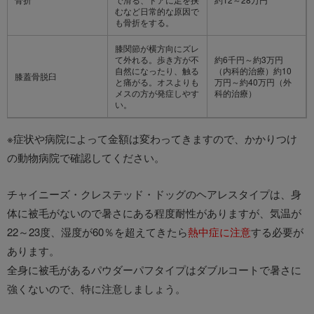
むなど日常的な原因で
も骨折をする。
膝関節が横方向にズレ
て外れる。歩き方が不
約6千円～約3万円
自然になったり、触る
（内科的治療）約10
膝蓋骨脱臼
と痛がる。オスよりも
万円～約40万円（外
メスの方が発症しやす
科的治療）
い。
※症状や病院によって金額は変わってきますので、かかりつけ
の動物病院で確認してください。
チャイニーズ・クレステッド・ドッグのヘアレスタイプは、身
体に被毛がないので暑さにある程度耐性がありますが、気温が
22～23度、湿度が60％を超えてきたら
熱中症に注意
する必要が
あります。
全身に被毛があるパウダーパフタイプはダブルコートで暑さに
強くないので、特に注意しましょう。