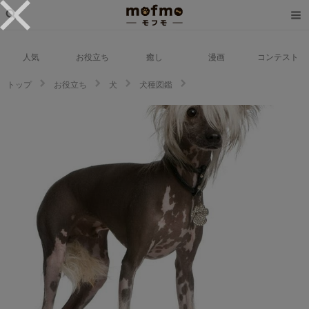
人気
お役立ち
癒し
漫画
コンテスト
トップ
お役立ち
犬
犬種図鑑
チャイニーズ・クレステッド・ドッグの性格・特徴・飼い方｜ペットショッ
プやブリーダーでの値段相場や里親募集も紹介