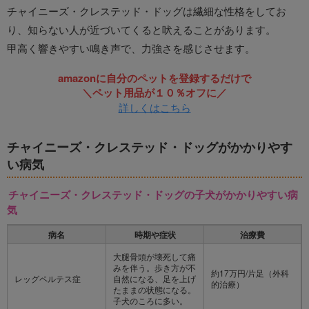
チャイニーズ・クレステッド・ドッグは繊細な性格をしてお
り、知らない人が近づいてくると吠えることがあります。
甲高く響きやすい鳴き声で、力強さを感じさせます。
amazonに自分のペットを登録するだけで
＼ペット用品が１０％オフに／
詳しくはこちら
チャイニーズ・クレステッド・ドッグがかかりやす
い病気
チャイニーズ・クレステッド・ドッグの子犬がかかりやすい病
気
病名
時期や症状
治療費
大腿骨頭が壊死して痛
みを伴う。歩き方が不
約17万円/片足（外科
レッグペルテス症
自然になる、足を上げ
的治療）
たままの状態になる。
子犬のころに多い。