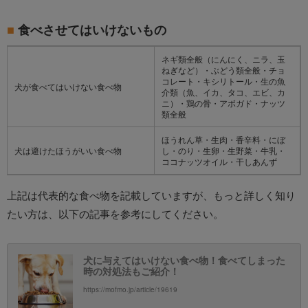
食べさせてはいけないもの
ネギ類全般（にんにく、ニラ、玉
ねぎなど）・ぶどう類全般・チョ
コレート・キシリトール・生の魚
犬が食べてはいけない食べ物
介類（魚、イカ、タコ、エビ、カ
ニ）・鶏の骨・アボガド・ナッツ
類全般
ほうれん草・生肉・香辛料・にぼ
犬は避けたほうがいい食べ物
し・のり・生卵・生野菜・牛乳・
ココナッツオイル・干しあんず
上記は代表的な食べ物を記載していますが、もっと詳しく知り
たい方は、以下の記事を参考にしてください。
犬に与えてはいけない食べ物！食べてしまった
時の対処法もご紹介！
https://mofmo.jp/article/19619