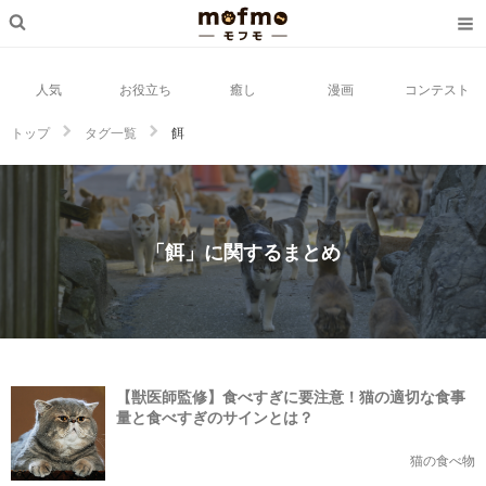
人気
お役立ち
癒し
漫画
コンテスト
トップ
タグ一覧
餌
「餌」に関するまとめ
【獣医師監修】食べすぎに要注意！猫の適切な食事
量と食べすぎのサインとは？
猫の食べ物