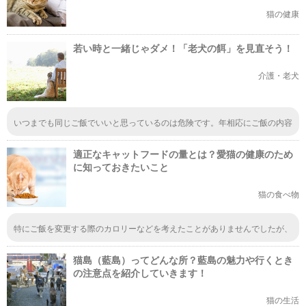
猫の健康
若い時と一緒じゃダメ！「老犬の餌」を見直そう！
介護・老犬
いつまでも同じご飯でいいと思っているのは危険です。年相応にご飯の内容
も量も変えていかなくてはいけません。特に老犬になるほどその中身は気に
した方がいいです。長生きできるような食事の取り方をさせていきたいです
適正なキャットフードの量とは？愛猫の健康のため
よね。
に知っておきたいこと
猫の食べ物
特にご飯を変更する際のカロリーなどを考えたことがありませんでしたが、
よく考えて見れば、カロリーオーバーにならないように気を配ってあげる必
要がありますよね。室内飼いの猫ちゃんは肥満になりやすいので注意が必要
猫島（藍島）ってどんな所？藍島の魅力や行くとき
です。
の注意点を紹介していきます！
猫の生活