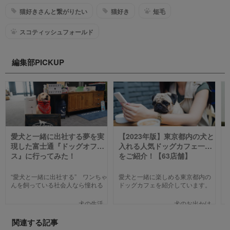
猫好きさんと繋がりたい
猫好き
短毛
スコティッシュフォールド
編集部PICKUP
愛犬と一緒に出社する夢を実
【2023年版】東京都内の犬と
現した富士通『ドッグオフィ
入れる人気ドッグカフェ一覧
ス』に行ってみた！
をご紹介！【63店舗】
“愛犬と一緒に出社する” ワンちゃ
愛犬と一緒に楽しめる東京都内の
んを飼っている社会人なら憧れる
ドッグカフェを紹介しています。
人も多いのではないでしょうか。
わんことのお出かけ中、乗り換え
そんな夢のような取り組みを富士
のついでに立ち寄るのにピッタリ
犬の生活
犬のお出かけ
通は大手企業ながら実現してしま
のお店や、遠くからでもわざわざ
いました。富士通が愛犬家のため
訪れたくなる魅力的で新しいカフ
関連する記事
にどんな取り組みをしているのか
ェで愛犬と一緒にまったり過ごし