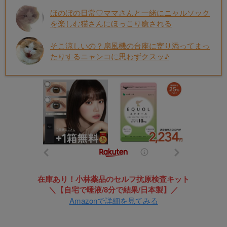
ほのぼの日常♡ママさんと一緒にニャルソック
を楽しむ猫さんにほっこり癒される
そこ涼しいの？扇風機の台座に寄り添ってまっ
たりするニャンコに思わずクスッ♪
在庫あり！小林薬品のセルフ抗原検査キット
＼【自宅で唾液/8分で結果/日本製】／
Amazonで詳細を見てみる