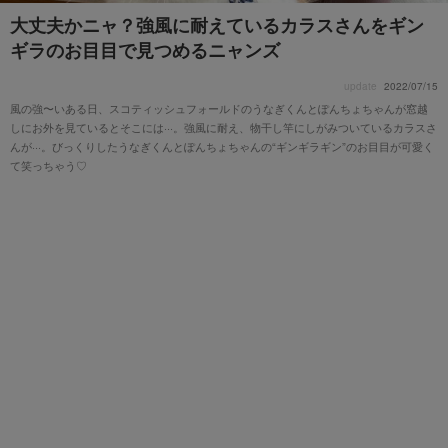
大丈夫かニャ？強風に耐えているカラスさんをギン
ギラのお目目で見つめるニャンズ
update
2022/07/15
風の強〜いある日、スコティッシュフォールドのうなぎくんとぽんちょちゃんが窓越
しにお外を見ているとそこには···。強風に耐え、物干し竿にしがみついているカラスさ
んが···。びっくりしたうなぎくんとぽんちょちゃんの“ギンギラギン”のお目目が可愛く
て笑っちゃう♡