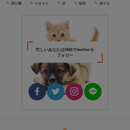
飛行機
やきもち
床
猫草
撫でる
忙しいあなたはSNSでmofmoを
フォロー