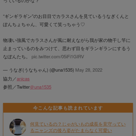
っているのかな？
“ギンギラギン”のお目目でカラスさんを見ているうなぎくんと
ぽんちょちゃん、可愛くて笑っちゃう♡
物凄い強風でカラスさんが風に耐えながら我が家の物干し竿に
止まっているのをみつけて、思わず目をギランギランにするう
なぽんたち。
pic.twitter.com/05iFi1GIRV
— うなぎ(うなちゃん) (@una1535)
May 28, 2022
協力／
anicas
参照／Twitter
＠una1535
今こんな記事も読まれています
何見ているの？じゃがいもの成長を見守ってい
るニャンズの後ろ姿がたまらなく可愛い