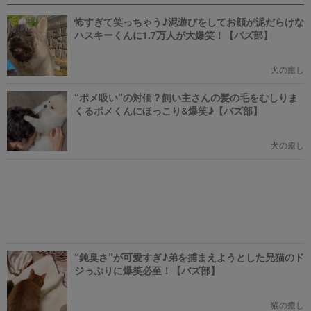
新たに設立された【ドッグオフィ
ましょう！
ス】を取材してきました！
怖すぎて笑っちゃう♪泥遊びをしてお顔が泥だらけな
ハスキーくんに1.7万人が大爆笑！【バズ部】
犬の癒し
“ポメ吸い”の対価？飼い主さんの髪の毛をむしりま
くるポメくんにほっこり&爆笑♪【バズ部】
犬の癒し
“鈍臭さ”が可愛すぎ♪弟を捕まえようとした兄猫のド
ジっぷりに爆笑必至！【バズ部】
猫の癒し