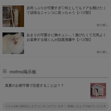
必死っぷりが可愛すぎ♡何としてもドアを開けたく
て頑張るニャンコに笑っちゃう【バズ部】
猫の癒し
あまりの可愛さに胸キュン…！遊びたくて元気よく
お返事する猫くんが話題沸騰中【バズ部】
猫の癒し
mofmo掲示板
真夏のお留守番で注意することは？？
うちも24h.365日にエアコンをつけています！ 外飼いなんてやめていただき
たい。 すごくかわいそう