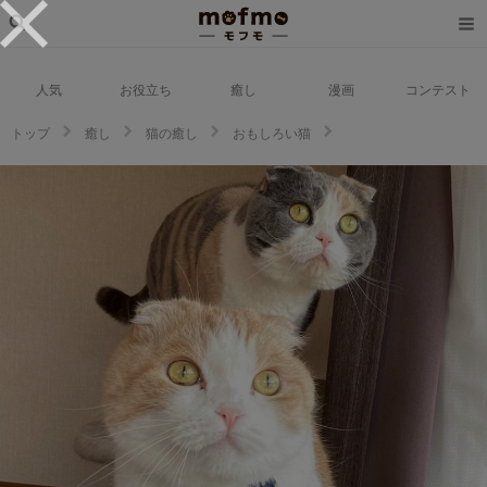
人気
お役立ち
癒し
漫画
コンテスト
トップ
癒し
猫の癒し
おもしろい猫
大丈夫かニャ？強風に耐えているカラスさんをギンギラのお目目で見つめる
ニャンズ