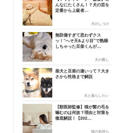
んなにたくさん！？犬の芸を
定番から上級者…
犬のしつけ
無防備すぎて思わずクス
ッ！“へそ天&より目”で熟睡
しちゃった豆柴くんが…
犬の癒し
柴犬と豆柴の違いって？大き
さから性格まで解説
犬と暮らしたい
【獣医師監修】猫が髪の毛を
噛むのは何故？理由と対策を
徹底解説！【202…
猫の気持ち