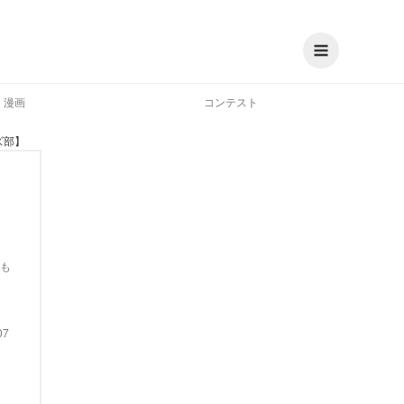
漫画
コンテスト
ズ部】
も
07