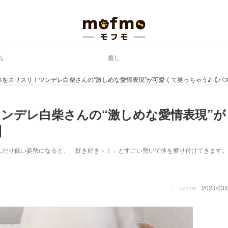
ち
癒し
体をスリスリ！ツンデレ白柴さんの“激しめな愛情表現”が可愛くて笑っちゃう♪【バ
ンデレ白柴さんの“激しめな愛情表現”が
】
んだり低い姿勢になると、「好き好き～！」とすごい勢いで体を擦り付けてきます。
2023/03/
update