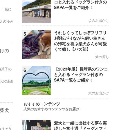
コと入れるドッグラン付きの
SAPA一覧をご紹介！
、一気に
犬のお出かけ
犬の漫画
うれしくってしっぽフリフリ
5
♪寝転がりながら飼い主さん
の帰宅を喜ぶ柴犬さんが可愛
くて癒し【バズ部】
付けの
犬の癒し
【2023年版】長崎県のワンコ
お菓子の
6
と入れるドッグラン付きの
SAPA一覧をご紹介！
犬の漫画
犬のお出かけ
おすすめコンテンツ
人気のおすすめコンテンツをお届け！
い柴犬
愛犬と一緒に出社する夢を実
現した富士通『ドッグオフィ
つりそう