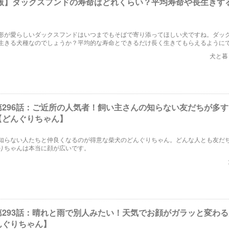
3年版】ダックスフンドの寿命はどれくらい？平均寿命や長生きす
形が愛らしいダックスフンドはいつまでもそばで寄り添ってほしい犬ですね。ダッ
生きる犬種なのでしょうか？平均的な寿命とできるだけ長く生きてもらえるように
のか考えてみましょう。
犬と暮
第296話：ご近所の人気者！飼い主さんの知らない友だちが多
【どんぐりちゃん】
知らない人たちと仲良くなるのが得意な柴犬のどんぐりちゃん。どんな人とも友だ
りちゃんは本当に顔が広いです。
第293話：晴れと雨で別人みたい！天気でお顔がガラッと変わ
んぐりちゃん】