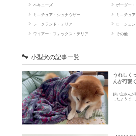
ペキニーズ
ボーダー・
ミニチュア・シュナウザー
ミニチュア
レークランド・テリア
ローシェン
ワイアー・フォックス・テリア
その他
小型犬の記事一覧
うれしく
んが可愛
飼い主さんが
ったようで、
愛くて癒され