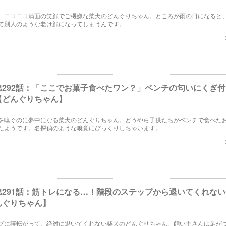
、ニコニコ満面の笑顔でご機嫌な柴犬のどんぐりちゃん。ところが雨の日になると
て別人のような老け顔になってしまうんです。
第292話：「ここでお菓子食べたワン？」ベンチの匂いにくぎ
【どんぐりちゃん】
を嗅ぐのに夢中になる柴犬のどんぐりちゃん。どうやら子供たちがベンチで食べた
たようです。名探偵のような嗅覚にびっくりしちゃいます。
第291話：筋トレになる…！階段のステップから退いてくれな
んぐりちゃん】
プに寝転がって、絶対に退いてくれない柴犬のどんぐりちゃん。飼い主さんは足が