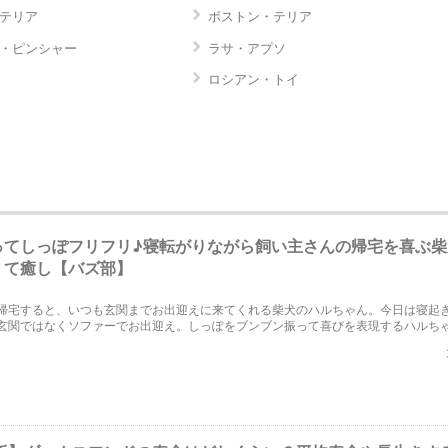
テリア
ボストン・テリア
・ピンシャー
ラサ・アプソ
ロシアン・トイ
ってしっぽフリフリ♪寝転がりながら飼い主さんの帰宅を喜ぶ柴
くて癒し【バズ部】
帰宅すると、いつも玄関までお出迎えに来てくれる柴犬のハルちゃん。今日は寝起
玄関ではなくソファーでお出迎え。しっぽをブンブン振って喜びを表現するハルち
ます！