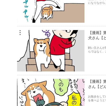
になりながら
【漫画】
犬さん【
飼い主さんが
らではなく、
【漫画】
さん【ど
お散歩をして
を食べようと