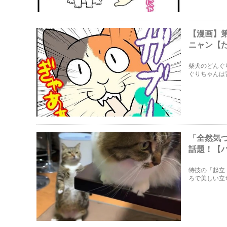
【漫画】
ニャン【
柴犬のどんぐ
ぐりちゃんは
「全然気
話題！【
特技の「起立
ろで美しい立