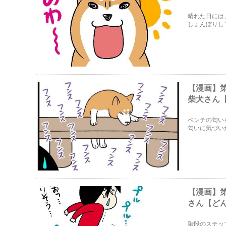
晴れた日には
しょんぼりし
【漫画】
柴犬さん
ベンチの匂い
匂いに気づい
【漫画】
さん【ど
階段のステッ