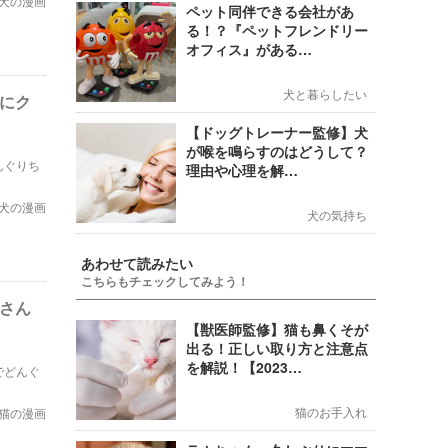
犬の漫画
ペット同伴できる会社があ
る！？『ペットフレンドリー
オフィス』がある…
犬と暮らしたい
んにク
【ドッグトレーナー監修】犬
が喉を鳴らすのはどうして？
んぐりち
理由や心理を解…
犬の漫画
犬の気持ち
あわせて読みたい
こちらもチェックしてみよう！
猫さん
【獣医師監修】猫も鼻くそが
出る！正しい取り方と注意点
を解説！【2023…
でどんぐ
猫のお手入れ
猫の漫画