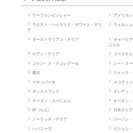
アーフェンピンシャー
アメリカン
ウエスト・ハイランド・ホワイト・テリ
ウェルシュ
ア
オーストラリアン・テリア
キャバリア
ニエル
ケアン・テリア
コーイケル
コトン・ド・テュレアール
シー・ズー
柴犬
ジャック・
スキッパーキ
スコティッ
ダックスフンド
ダンディ・
チベタン・スパニエル
チベタン・
狆（ちん）
日本テリア
ノーリッチ・テリア
パーソン・
ハバニーズ
ビション・