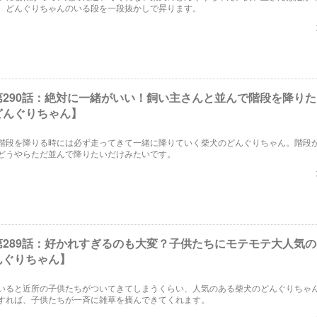
、どんぐりちゃんのいる段を一段抜かしで昇ります。
第290話：絶対に一緒がいい！飼い主さんと並んで階段を降り
どんぐりちゃん】
階段を降りる時には必ず走ってきて一緒に降りていく柴犬のどんぐりちゃん。階段
どうやらただ並んで降りたいだけみたいです。
第289話：好かれすぎるのも大変？子供たちにモテモテ大人気
んぐりちゃん】
いると近所の子供たちがついてきてしまうくらい、人気のある柴犬のどんぐりちゃ
すれば、子供たちが一斉に雑草を摘んできてくれます。