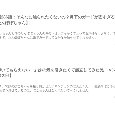
第286話：そんなに触られたくないの？鼻下のガードが固すぎ
たんぽぽちゃん】
りちゃんと猫のたんぽぽちゃんの鼻の下は、柔らかくてとっても気持ちよさそう。
舌で、たんぽぽちゃんは歯でガードしてなかなか触らせてくれません。
づいてもらえない…」妹の気を引きたくて起立してみた兄ニャ
バズ部】
！」で妹のぽこちゃんを振り向かせたいマンチカンのぽんたくん。一生懸命ぽこち
ち姿を見せているのに、ぽこちゃんは全く気付いてもくれません。