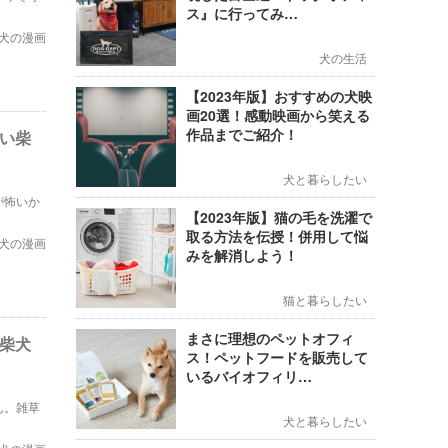
ス』に行ってみ…
犬の漫画
犬の生活
【2023年版】おすすめの犬映
画20選！感動映画から笑える
作品までご紹介！
たい柴
犬と暮らしたい
が怖いか
【2023年版】猫の毛を洗濯で
取る方法を伝授！併用して悩
犬の漫画
みを解消しよう！
猫と暮らしたい
まさに理想のペットオフィ
の柴犬
ス！ペットフードを販売して
いるバイオフィリ…
ん。雑草
犬と暮らしたい