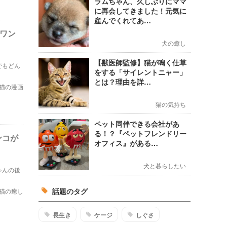
ラムちゃん、久しぶりにママ
に再会してきました！元気に
産んでくれてあ…
るワン
犬の癒し
【獣医師監修】猫が鳴く仕草
でもどん
をする「サイレントニャー」
とは？理由を詳…
猫の漫画
猫の気持ち
ペット同伴できる会社があ
る！？『ペットフレンドリー
ンコが
オフィス』がある…
犬と暮らしたい
ゃんの後
話題のタグ
猫の癒し
長生き
ケージ
しぐさ