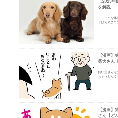
【202
を解説
ユニークな体
ドは何歳まで
とが何かある
【漫画】
柴犬さん
飼い主さんも
ちゃうどんぐ
【漫画】
さん【ど