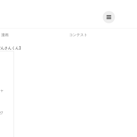
漫画
コンテスト
ぽんさんくん】
ャ
27