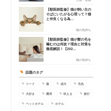
【獣医師監修】猫が飼い主の
そばにいたがる心理って？猫
と仲良くなる為…
猫の気持ち
【獣医師監修】猫が髪の毛を
噛むのは何故？理由と対策を
徹底解説！【202…
猫の気持ち
話題のタグ
リード
薬
成犬
毛色
犬好き
費用
吠える
旅行
ペットホテル
ホテル