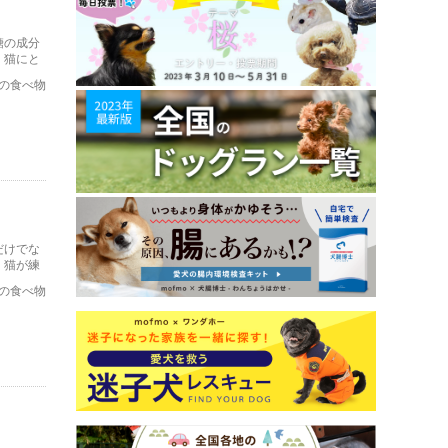
糖の成分
、猫にと
た時の対
の食べ物
だけでな
、猫が練
の食べ物