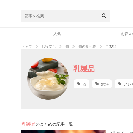
人気
お役立
トップ
お役立ち
猫
猫の食べ物
乳製品
乳製品
猫
危険
アレ
乳製品
のまとめの記事一覧