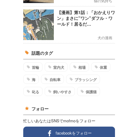
猫の気持ち
【漫画】第1話：「おかえりワ
ン」まさに”ワン”ダフル・ワ
ールド！居るだ…
犬の漫画
話題のタグ
首輪
室内犬
相場
体重
海
自転車
ブラッシング
叱る
飼いやすさ
保護猫
フォロー
忙しいあなたはSNSでmofmoをフォロー
facebookをフォロー