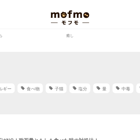
ち
癒し
ルギー
食べ物
子猫
塩分
量
中毒