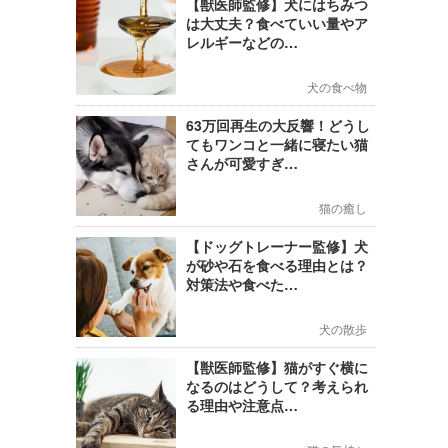
【獣医師監修】犬にはちみつ
は大丈夫？食べていい量やア
レルギーなどの…
犬の食べ物
63万回再生の大反響！どうし
てもワンコと一緒に寝たい猫
さんが可愛すぎ…
猫の癒し
【ドッグトレーナー監修】犬
が砂や石を食べる理由とは？
対策法や食べた…
犬の散歩
【獣医師監修】猫がすぐ横に
なるのはどうして？考えられ
る理由や注意点…