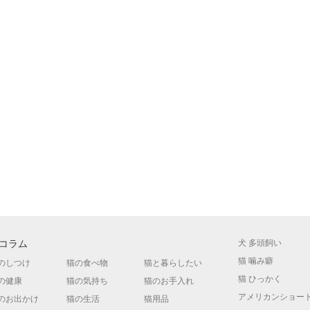
コラム
犬 多頭飼い
猫 噛み癖
のしつけ
猫の食べ物
猫と暮らしたい
猫 ひっかく
の健康
猫の気持ち
猫のお手入れ
アメリカンショー
のお出かけ
猫の生活
猫用品