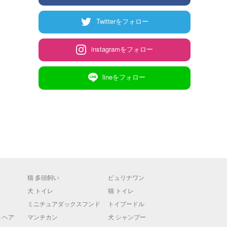
Twitterをフォロー
instagramをフォロー
lineをフォロー
猫 多頭飼い
ピュリナワン
犬 トイレ
猫 トイレ
ミニチュアダックスフンド
トイプードル
トヘア
マンチカン
犬 シャンプー