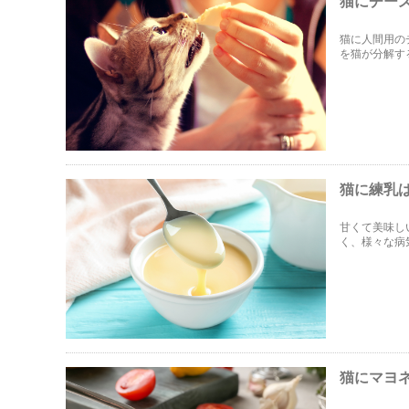
猫にチー
猫に人間用の
を猫が分解す
って有害な成
処法を紹介し
猫に練乳
甘くて美味し
く、様々な病
乳を食べてし
猫にマヨ