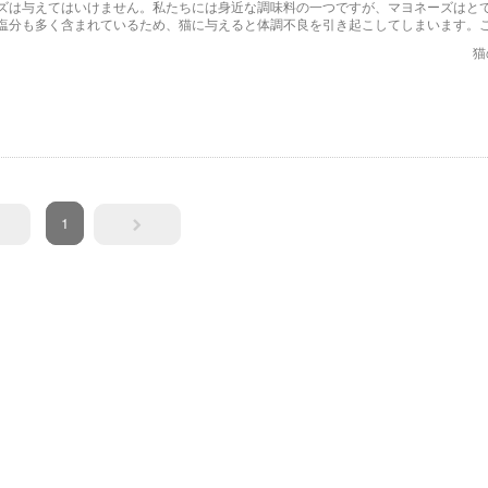
ズは与えてはいけません。私たちには身近な調味料の一つですが、マヨネーズはと
塩分も多く含まれているため、猫に与えると体調不良を引き起こしてしまいます。
ネーズを与えてはダメ理由や、猫が誤ってマヨネーズを口にしてしまった時の対処
猫
します。
1