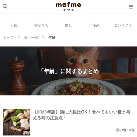
人気
お役立ち
癒し
漫画
コンテスト
トップ
タグ一覧
年齢
「年齢」に関するまとめ
【2023年版】猫に大根はOK！食べてもいい量と与
える時の注意点！
猫の食べ物