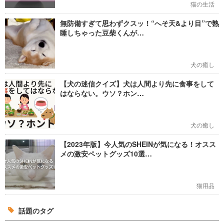
猫の生活
無防備すぎて思わずクスッ！“へそ天&より目”で熟
睡しちゃった豆柴くんが…
犬の癒し
【犬の迷信クイズ】犬は人間より先に食事をして
はならない。ウソ？ホン…
犬の癒し
【2023年版】今人気のSHEINが気になる！オスス
メの激安ペットグッズ10選…
猫用品
話題のタグ