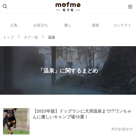
人気
お役立ち
癒し
漫画
コンテスト
トップ
タグ一覧
温泉
「温泉」に関するまとめ
【2023年版】ドッグランに犬用温泉まで!?ワンちゃ
んに優しいキャンプ場10選！
犬のお出かけ