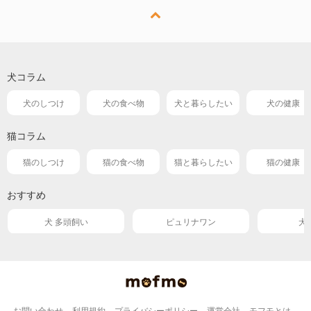
犬コラム
犬のしつけ
犬の食べ物
犬と暮らしたい
犬の健康
猫コラム
猫のしつけ
猫の食べ物
猫と暮らしたい
猫の健康
おすすめ
犬 多頭飼い
ピュリナワン
犬
お問い合わせ
利用規約
プライバシーポリシー
運営会社
モフモとは