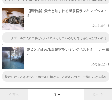
前、しっかり準備をしたと思っても、出先に着いてから「持って来ればよか
ったな」と思うことが何度かあったので、次に行く際は、この記事で一つ一
【関東編】愛犬と泊まれる温泉宿ランキングベスト
つチェックしてからにしたいです。
５！
犬のお出かけ
ドッグプールに入れてあげたい！広々としているなら思う存分遊びまわれそ
うなイメージ。うちの子は水で遊ぶことがすごく大好きだから、ドッグプー
ルに連れて行ってあげたら喜んでくれるだろうな。笑顔になるのが想像でき
愛犬と泊まれる温泉宿ランキングベスト５！~九州編
る。
~
犬のお出かけ
旅行に行くときはペットホテルに預けることが多いので、一緒にいける温泉
宿って魅力的です。花房台温泉からの源泉掛け流し、全室専用露天風呂付き
で、ドッグラン、ドッグバスまであるなんて夢のよう！行ってみたいです。
前へ
1/1
次へ