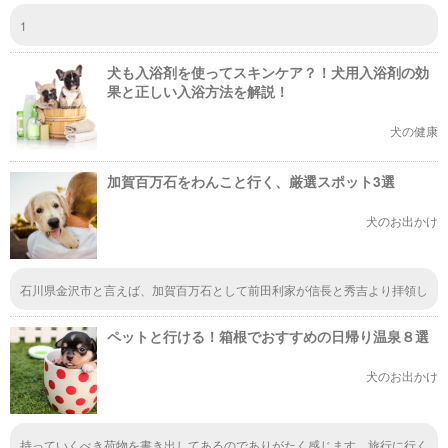
1
犬も入浴剤を使ってスキンケア？！犬用入浴剤の効
果と正しい入浴方法を解説！
犬の健康
加賀百万石をわんこと行く、厳選スポット3選
犬のお出かけ
石川県金沢市と言えば、加賀百万石として前田利家が信長と秀吉より拝領し
た大きな国ですよね。そんな魅力的な場所にワンちゃんと一緒に行けるなん
てロマンチックだと思います。森を一緒に歩くだけでも、森林浴でリフレッ
ペットと行ける！箱根でおすすめの日帰り温泉８選
シュできそうだな。
犬のお出かけ
持っていくべき荷物を書き出してあるのでありがたく感じます。旅行に行く