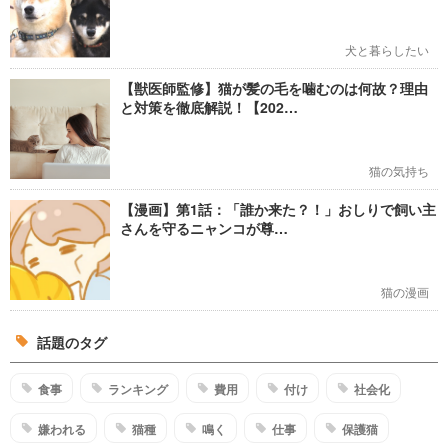
犬と暮らしたい
【獣医師監修】猫が髪の毛を噛むのは何故？理由
と対策を徹底解説！【202…
猫の気持ち
【漫画】第1話：「誰か来た？！」おしりで飼い主
さんを守るニャンコが尊…
猫の漫画
話題のタグ
食事
ランキング
費用
付け
社会化
嫌われる
猫種
鳴く
仕事
保護猫