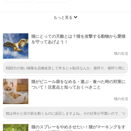
もっと見る
猫にとっての天敵とは？猫を攻撃する動物から愛猫
を守ってあげよう！
猫の生活
戦闘力の強い猫種を品種改良して作るじゃ駄目なんか。猿狩り、猪狩り用に
戦闘力の強い猫種を品種改良して作ればいいんじゃないか。
猫がビニール袋をなめる・遊ぶ・食べた時の対策に
ついて！注意点と知っておくべきこと
猫の生活
猫は何かと目の前を動くものに反応しますよね。その仕草が可愛いので、つ
いつい目の前にものを突き出したくなります。ただ、確かに口に入れると危
険なものもあるので、注意したいと思いました。コンビニの袋などついつい
猫のスプレーをやめさせたい！猫がマーキングをす
転がしてしまうので、気をつけます。