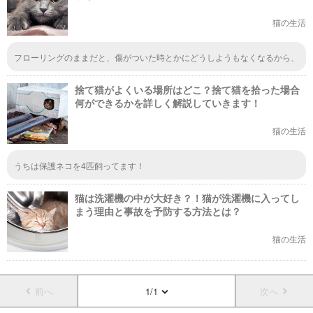
猫の生活
フローリングのままだと、傷がついた時とかにどうしようもなくなるから、
カーペットを引いておくのが賢明だと思います。カーペットがあれば、それ
がすごいことになったら、また買い換えて新しいのを引けば済むだけになり
捨て猫がよくいる場所はどこ？捨て猫を拾った場合
ますから。
何ができるかを詳しく解説していきます！
猫の生活
うちは保護ネコを4匹飼ってます！
猫は洗濯機の中が大好き？！猫が洗濯機に入ってし
まう理由と事故を予防する方法とは？
猫の生活
前へ
1/1
次へ