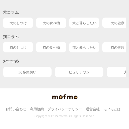
犬コラム
犬のしつけ
犬の食べ物
犬と暮らしたい
犬の健康
猫コラム
猫のしつけ
猫の食べ物
猫と暮らしたい
猫の健康
おすすめ
犬 多頭飼い
ピュリナワン
犬
お問い合わせ
利用規約
プライバシーポリシー
運営会社
モフモとは
Copyright © 2015 mofmo.All Rights Reserved