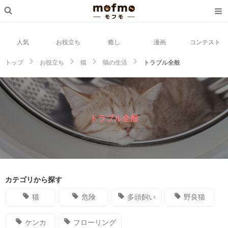
人気
お役立ち
癒し
漫画
コンテスト
トップ
お役立ち
猫
猫の生活
トラブル全般
トラブル全般
カテゴリから探す
猫
危険
多頭飼い
野良猫
ケンカ
フローリング