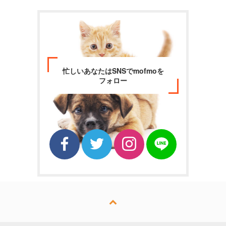
忙しいあなたはSNSでmofmoを
フォロー