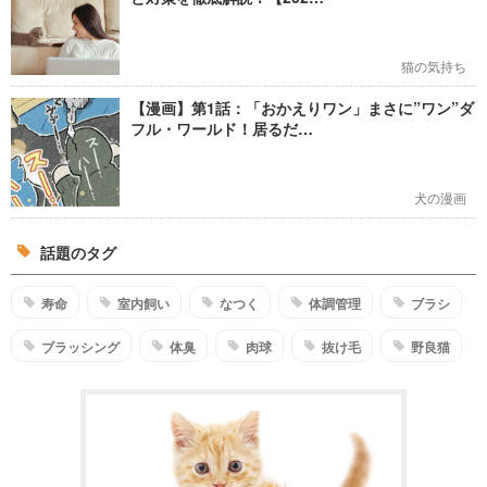
猫の気持ち
【漫画】第1話：「おかえりワン」まさに”ワン”ダ
フル・ワールド！居るだ…
犬の漫画
話題のタグ
寿命
室内飼い
なつく
体調管理
ブラシ
ブラッシング
体臭
肉球
抜け毛
野良猫