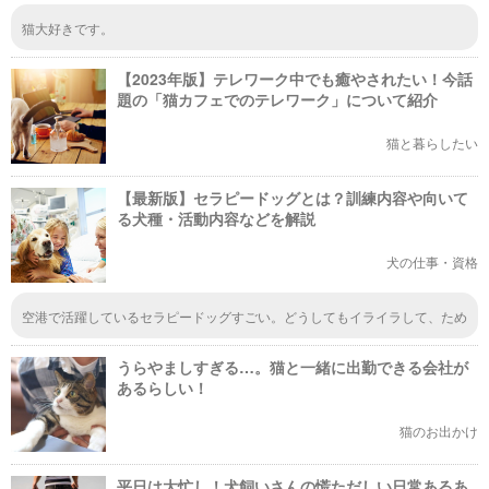
猫大好きです。
【2023年版】テレワーク中でも癒やされたい！今話
題の「猫カフェでのテレワーク」について紹介
猫と暮らしたい
【最新版】セラピードッグとは？訓練内容や向いて
る犬種・活動内容などを解説
犬の仕事・資格
空港で活躍しているセラピードッグすごい。どうしてもイライラして、ため
息ばかりついてしまうけれど、セラピードッグとスキンシップをしたらイラ
イラが静まりそうです。動物と触れ合うと心が落ち着く、これって不思議で
うらやましすぎる…。猫と一緒に出勤できる会社が
すよね？
あるらしい！
猫のお出かけ
平日は大忙し！犬飼いさんの慌ただしい日常あるあ