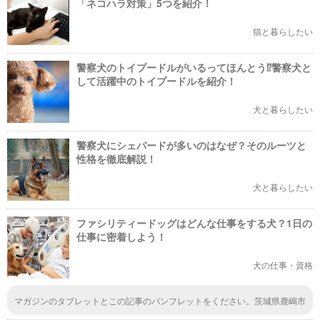
「ネコハラ対策」5つを紹介！
猫と暮らしたい
警察犬のトイプードルがいるってほんとう⁉警察犬と
して活躍中のトイプードルを紹介！
犬と暮らしたい
警察犬にシェパードが多いのはなぜ？そのルーツと
性格を徹底解説！
犬と暮らしたい
ファシリティードッグはどんな仕事をする犬？1日の
仕事に密着しよう！
犬の仕事・資格
マガジンのタブレットとこの記事のパンフレットをください。茨城県鹿嶋市
荒野1533 139まで送ってください。親の携帯からです。寝てるときに送り