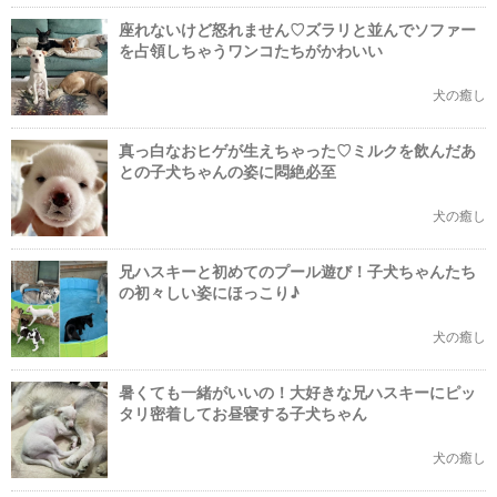
座れないけど怒れません♡ズラリと並んでソファー
を占領しちゃうワンコたちがかわいい
犬の癒し
真っ白なおヒゲが生えちゃった♡ミルクを飲んだあ
との子犬ちゃんの姿に悶絶必至
犬の癒し
兄ハスキーと初めてのプール遊び！子犬ちゃんたち
の初々しい姿にほっこり♪
犬の癒し
暑くても一緒がいいの！大好きな兄ハスキーにピッ
タリ密着してお昼寝する子犬ちゃん
犬の癒し