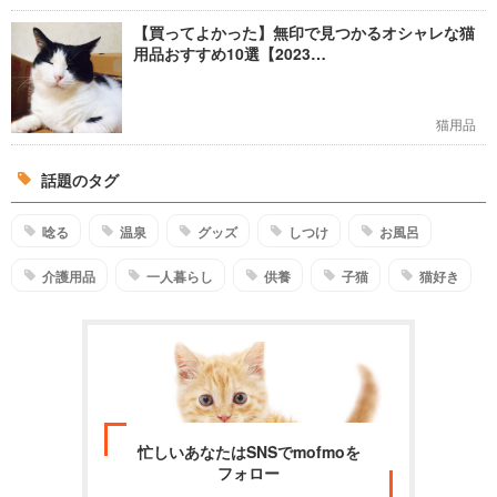
【買ってよかった】無印で見つかるオシャレな猫
用品おすすめ10選【2023…
猫用品
話題のタグ
唸る
温泉
グッズ
しつけ
お風呂
介護用品
一人暮らし
供養
子猫
猫好き
忙しいあなたはSNSでmofmoを
フォロー