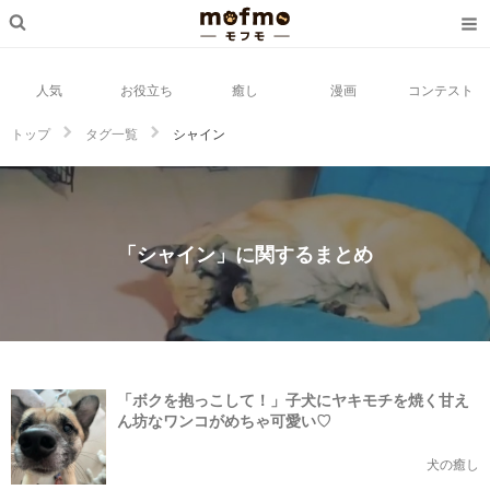
人気
お役立ち
癒し
漫画
コンテスト
トップ
タグ一覧
シャイン
「シャイン」に関するまとめ
「ボクを抱っこして！」子犬にヤキモチを焼く甘え
ん坊なワンコがめちゃ可愛い♡
犬の癒し