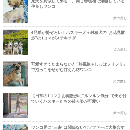
兄犬を真似して弟も…。同じ珍寝相で爆睡している
仲良しワンコ
犬の癒し
4兄弟が勢ぞろい！ハスキー犬＋雑種犬の“お花見散
歩”の1コマがステキすぎ
犬の癒し
可愛すぎてたまらない♪「熱視線＋しっぽフリフリ」
で抱っこをせがむ甘えん坊ワンコ
犬の癒し
【日常の1コマ】お庭散歩に“ルンルン気分”で出かけ
ていくハスキーたちの後ろ姿が可愛い
犬の癒し
ワンコ界に“三密”は関係ない?!ソファーに大集合す