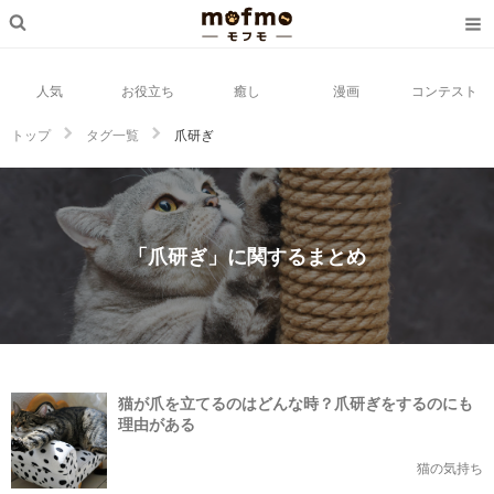
人気
お役立ち
癒し
漫画
コンテスト
トップ
タグ一覧
爪研ぎ
「爪研ぎ」に関するまとめ
猫が爪を立てるのはどんな時？爪研ぎをするのにも
理由がある
猫の気持ち