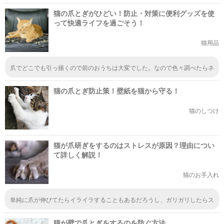
猫の爪とぎがひどい！防止・対策に便利グッズを使
って快適ライフを過ごそう！
猫用品
爪でどこでも引っ掻くので前のおうちは大変でした。なので色々調べたらネ
イルキャップというものを見つけたので買ってみました。最初は嫌がってい
たんですが、だんだん慣れてきたのかつけてても気にならなくなったようで
猫の爪とぎ防止策！壁紙を猫から守る！
今では全然平気になりました。おすすめです！
猫のしつけ
猫が爪研ぎをするのはストレスが原因？理由につい
て詳しく解説！
猫のお手入れ
単純に爪が伸びてたらイライラすることもあるだろうし、ガリガリしたらス
トレス発散になるだろうね。人間だっておなじようなことしてそうだよ？
猫が壁で爪とぎをするのを防ぐ方法