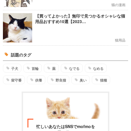
猫の漫画
【買ってよかった】無印で見つかるオシャレな猫
用品おすすめ10選【2023…
猫用品
話題のタグ
子犬
首輪
薬
なでる
なめる
留守番
供養
野良猫
臭い
猫種
忙しいあなたはSNSでmofmoを