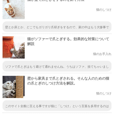
猫のしつけ
壁とか床とか、どこでもガリガリ爪研ぎをするので、家の中はもう大惨事で
すよ。爪研ぎをしない環境を作ることが求められるということなので、猫に
とってストレスにならないように意識をしていかなければなりませんね。
猫がソファーで爪とぎする。効果的な対策について
解説
猫のお手入れ
ソファで爪とぎはもう避けて通れませんね。うちはソファ、捨てちゃいまし
たよ。だってボロボロにされるし、来客があったときに恥ずかしすぎるので
ｗ
壁から家具まで爪とぎされる。そんな人のための猫
の爪とぎのしつけ方法を解説。
猫のしつけ
このサイト全般に言える事ですが猫に「しつけ」という言葉を多用するのは
相応しくないと思います。