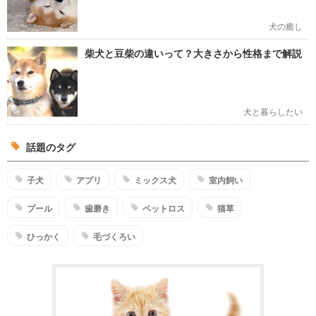
犬の癒し
柴犬と豆柴の違いって？大きさから性格まで解説
犬と暮らしたい
話題のタグ
子犬
アプリ
ミックス犬
室内飼い
プール
歯磨き
ペットロス
猫草
ひっかく
毛づくろい