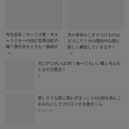
号泣必至！サンリオ新・犬キ
犬が身体をこすりつけるのは
ャラクターの住む世界は虹の
どうして？その理由や心理と
橋？歴代犬キャラも一挙紹介
詳しく解説していきます！
犬
犬
犬にデコポンはOK！食べてもいい量と与える
ときの注意点！
犬
楽しそうな姿に思わずほっこり♪お顔を泥んこ
まみれにしてゴロスリする柴犬くん
犬のエンタメ