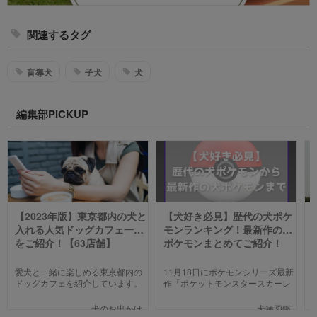
関連するタグ
盲導犬
子犬
犬
編集部PICKUP
【2023年版】東京都内の犬と
【犬好き必見】歴代の犬ポケ
入れる人気ドッグカフェ一覧
モンランキング！最新作の犬
をご紹介！【63店舗】
ポケモンまとめてご紹介！
愛犬と一緒に楽しめる東京都内の
11月18日にポケモンシリーズ最新
ドッグカフェを紹介しています。
作「ポケットモンスタースカーレ
わんことのお出かけ中、乗り換え
ット」「ポケットモンスターバイ
のついでに立ち寄るのにピッタリ
オレット」が世界同時発売しまし
犬のお出かけ
犬種図鑑
のお店や、遠くからでもわざわざ
た。そこで、今回は「歴代の犬ポ