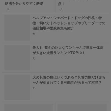
処法を分かりやすく解説
点！
犬
犬
ベルジアン・シェパード・ドッグの性格・特
徴・飼い方｜ペットショップやブリーダーでの
値段相場や里親募集も紹介
犬
最大1m超えの巨大なワンちゃん!?世界一体高
が大きい犬種ランキングTOP10！
犬
犬の乳首の数はいくつある？乳首の数だけ赤ち
ゃんが生まれてくる可能性があるって本当？
犬