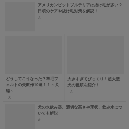
アメリカンピットブルテリアは抜け毛が多い？
日頃のケアや抜け毛対策を解説！
犬
どうしてこうなった？羊毛フ
大きすぎてびっくり！超大型
ェルトの失敗作10選！！～犬
犬の種類を紹介！
編～
犬
犬
犬の水飲み器。適切な高さや形状、飲み水につ
いても解説
犬