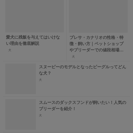
愛犬に残飯を与えてはいけな
プレサ・カナリオの性格・特
い理由を徹底解説
徴・飼い方｜ペットショップ
やブリーダーでの値段相場や
犬
里親募集も紹介
犬
スヌーピーのモデルとなったビーグルってどん
な犬？
犬
スムースのダックスフンドが飼いたい！人気の
ブリーダーを紹介！
犬