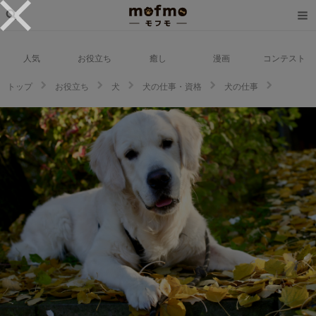
人気
お役立ち
癒し
漫画
コンテスト
トップ
お役立ち
犬
犬の仕事・資格
犬の仕事
盲導犬のパピーウォーカーとはどんな仕事？役割や登録方法を紹介