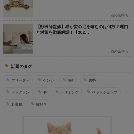
猫の気持ち
【獣医師監修】猫が髪の毛を噛むのは何故？理由
と対策を徹底解説！【202…
猫の気持ち
話題のタグ
ブリーダー
ケンカ
噛む
去勢
ドッグラン
冬
トリミング
ペットショップ
野良猫
猫好き