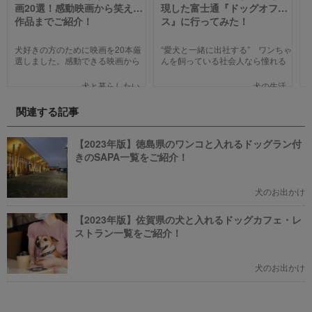
画20選！感動映画から笑える
現した富士通『ドッグオフィ
作品までご紹介！
ス』に行ってみた！
犬好きの方のために映画を20本厳
“愛犬と一緒に出社する” ワンちゃ
選しました。感動できる映画から
んを飼っている社会人なら憧れる
笑える作品、ファミリー向けま
人も多いのではないでしょうか。
で、犬の名作映画を邦画7本,洋画7
そんな夢のような取り組みを富士
犬と暮らしたい
犬の生活
本,アニメ6本を紹介します。それ
通は大手企業ながら実現してしま
ぞれの映画の魅力やあらすじを短
いました。富士通が愛犬家のため
関連する記事
い文章で簡潔に紹介しています。
にどんな取り組みをしているのか
映画選びの参考にしていただけれ
新たに設立された【ドッグオフィ
ばと思います。
ス】を取材してきました！
【2023年版】徳島県のワンコと入れるドッグラン付
きのSAPA一覧をご紹介！
犬のお出かけ
【2023年版】佐賀県の犬と入れるドッグカフェ・レ
ストラン一覧をご紹介！
犬のお出かけ