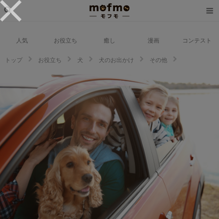
人気
お役立ち
癒し
漫画
コンテスト
トップ
お役立ち
犬
犬のお出かけ
その他
愛犬とドライブを楽しみたい！犬に優しい車やドライブで使えるアクセサリ
ーを紹介