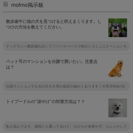
mofmo掲示板
散歩途中に他の犬を見つけると吠えまくります。し
つけの方法を教えてください。
ドッグランへ数回連れ出してフリースペースで他犬とコミュニケーションを
図るのは如何でしょうか。最初はドキドキ、吠えることもあるかもしれませ
んが慣れてくるとその場に居合わす犬達間の上下関係もわかるようになると
思います。ここでの慣習を散歩へ応用展開すると飼い主の負担も少なく、愛
ペット可のマンションを分譲で買いたい。注意点
犬も遊んでいる間に矯正・是正がなされるかもしれません。
は？
分譲マンションでも犬の大きさ等の規定が細かくあります！大型犬NGの分
譲マンションも多いので、事前に不動産屋さんに聞くのがオススメです。
トイプードルの”涙やけ”の対策方法は？？
私も悩んでます。病院にも通ってるけど、なかなか改善せず。なんとかして
あげたいです。見ていて辛いですよね。心配になっちゃいます。