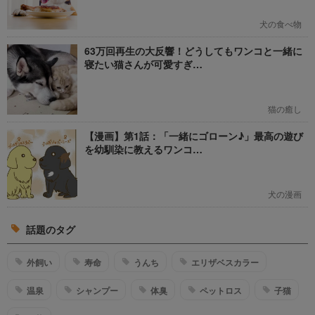
犬の食べ物
63万回再生の大反響！どうしてもワンコと一緒に
寝たい猫さんが可愛すぎ…
猫の癒し
【漫画】第1話：「一緒にゴローン♪」最高の遊び
を幼馴染に教えるワンコ…
犬の漫画
話題のタグ
外飼い
寿命
うんち
エリザベスカラー
温泉
シャンプー
体臭
ペットロス
子猫