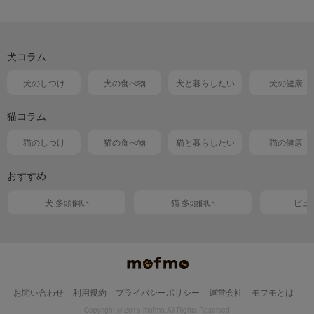
犬コラム
犬のしつけ
犬の食べ物
犬と暮らしたい
犬の健康
猫コラム
猫のしつけ
猫の食べ物
猫と暮らしたい
猫の健康
おすすめ
犬 多頭飼い
猫 多頭飼い
ピュ
お問い合わせ
利用規約
プライバシーポリシー
運営会社
モフモとは
Copyright © 2015 mofmo.All Rights Reserved