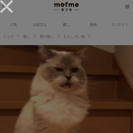
人気
お役立ち
癒し
漫画
コンテスト
トップ
癒し
猫の癒し
おもしろい猫
しるこちゃんは綿棒で遊ぶのが大好き！でもこの綿棒なんだかクサイにゃ
～？！