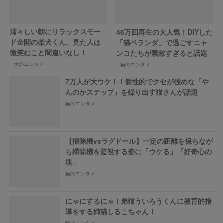
清々しい朝にリラックスモー
46万回再生の大人気！DIYした
ド全開の柴犬くん。見た人は
「猫ベランダ」で過ごすニャ
微笑むこと間違いなし！
ンコたちが素敵すぎると話題
犬のエンタメ
猫のエンタメ
7万人が大ウケ！！個性的でクセが強めな「や
んのかステップ」を繰り出す猫さんが話題
猫のエンタメ
【掃除機vsラグドール】一定の距離を保ちなが
ら掃除機を監視する姿に「ウケる」「好奇心の
塊」
猫のエンタメ
にゃにするにゃ！弟猫ういろうくんに教育的指
導をする姉猫しるこちゃん！
猫のエンタメ