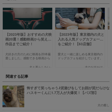
【2023年版】おすすめの犬映
【2023年版】東京都内の犬と
画20選！感動映画から笑える
入れる人気ドッグカフェ一覧
作品までご紹介！
をご紹介！【63店舗】
犬好きの方のために映画を20本厳
愛犬と一緒に楽しめる東京都内の
選しました。感動できる映画から
ドッグカフェを紹介しています。
笑える作品、ファミリー向けま
わんことのお出かけ中、乗り換え
で、犬の名作映画を邦画7本,洋画7
のついでに立ち寄るのにピッタリ
犬と暮らしたい
犬のお出かけ
本,アニメ6本を紹介します。それ
のお店や、遠くからでもわざわざ
ぞれの映画の魅力やあらすじを短
訪れたくなる魅力的で新しいカフ
関連する記事
い文章で簡潔に紹介しています。
ェで愛犬と一緒にまったり過ごし
映画選びの参考にしていただけれ
ましょう！
ばと思います。
怖すぎて笑っちゃう♪泥遊びをしてお顔が泥だらけな
ハスキーくんに1.7万人が大爆笑！【バズ部】
犬の癒し