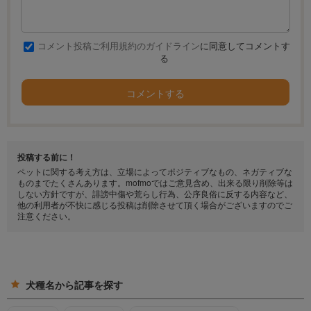
コメント投稿ご利用規約のガイドライン
に同意してコメントす
る
コメントする
投稿する前に！
ペットに関する考え方は、立場によってポジティブなもの、ネガティブな
ものまでたくさんあります。mofmoではご意見含め、出来る限り削除等は
しない方針ですが、誹謗中傷や荒らし行為、公序良俗に反する内容など、
他の利用者が不快に感じる投稿は削除させて頂く場合がございますのでご
注意ください。
犬種名から記事を探す