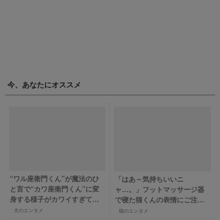
今、あなたにオススメ
“ワル座衛門くん”が魔法のひ
「はあ～気持ちいいニ
と言で“カワ座衛門くん”に変
ャ…。」フットマッサージ器
身する様子がカワイすぎて困
で寝た猫くんの表情にご注目
っちゃう！！
♡
犬のエンタメ
猫のエンタメ