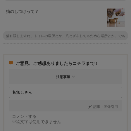
散歩の時はハーネスにしました。 しかし、首輪はつけっぱなしです。 チッ
プは入っていますが、もしもの時のために首輪に迷子札をつけています。
猫のしつけって？
猫も躾しますね。トイレの場所とか、爪とぎをしちゃだめな場所とか。でも
犬のような躾ではないです。もちろん安心してトイレができる場所を用意す
るし、爪とぎなんかも別に用意した上で、ここはダメって教えます。
ご意見、ご感想ありましたらコチラまで！
注意事項
記事・画像引用