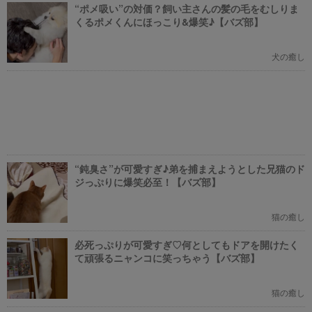
“ポメ吸い”の対価？飼い主さんの髪の毛をむしりま
くるポメくんにほっこり&爆笑♪【バズ部】
犬の癒し
“鈍臭さ”が可愛すぎ♪弟を捕まえようとした兄猫のド
ジっぷりに爆笑必至！【バズ部】
猫の癒し
必死っぷりが可愛すぎ♡何としてもドアを開けたく
て頑張るニャンコに笑っちゃう【バズ部】
猫の癒し