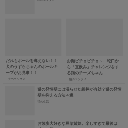
だれもボールを奪えない！！
お顔ビチョビチョ～…蛇口か
犬のうずらちゃんのボールキ
ら「直飲み」チャレンジをす
ープがお見事！！
る猫のチーズちゃん
犬のエンタメ
猫のエンタメ
猫の発情期には湿らせた綿棒が有効？猫の発情
期を抑える方法４選
猫の生活
お散歩大好きな豆柴姉妹。楽しすぎて最後は