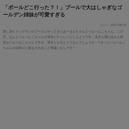
「ボールどこ行った？！」プールで大はしゃぎなゴ
ールデン姉妹が可愛すぎる
update
2021/08/13
貸し切りドッグランのプールにやってきたあーるんちゃんとぺんぺんこちゃん。この
日、なんとぺんぺんこちゃんが潜水にチャレンジしたようです。泳ぎも飛び込みも得
意なぺんぺんこちゃんですが、潜水となるとどうなんでしょうか···？きっとぺんぺんこ
ちゃんの頑張りに励まされること間違いなしです！