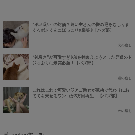
“ポメ吸い”の対価？飼い主さんの髪の毛をむしりま
くるポメくんにほっこり&爆笑♪【バズ部】
犬の癒し
“鈍臭さ”が可愛すぎ♪弟を捕まえようとした兄猫のド
ジっぷりに爆笑必至！【バズ部】
猫の癒し
これはこれで可愛い♡アゴ乗せが億劫で代わりにお
ててを乗せるワンコが5万回再生！【バズ部】
犬の癒し
mofmo掲示板