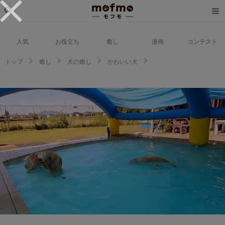
人気
お役立ち
癒し
漫画
コンテスト
トップ
癒し
犬の癒し
かわいい犬
「ボールどこ行った？！」プールで大はしゃぎなゴールデン姉妹が可愛すぎ
る