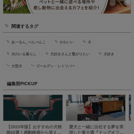
関連するタグ
あーるん_ぺんぺんこ
かわいい
犬
犬のいる暮らし
犬好きさんと繋がりたい
犬好き
大型犬
ゴールデン・レトリバー
編集部PICKUP
【2023年版】おすすめの犬映
愛犬と一緒に出社する夢を実
画20選！感動映画から笑える
現した富士通『ドッグオフィ