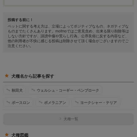
投稿する前に！
ペットに関する考え方は、立場によってポジティブなもの、ネガティブな
ものまでたくさんあります。mofmoではご意見含め、出来る限り削除等は
しない方針ですが、誹謗中傷や荒らし行為、公序良俗に反する内容など、
他の利用者が不快に感じる投稿は削除させて頂く場合がございますのでご
注意ください。
犬種名から記事を探す
秋田犬
ウェルシュ・コーギー・ペンブローク
ボースロン
ポメラニアン
ヨークシャー・テリア
犬種一覧
犬種図鑑