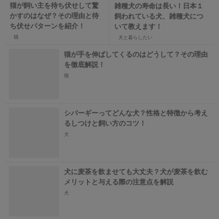
猫が飼い主を待ち伏せして驚
雑種犬の寿命は長い！日本１
かすのはなぜ？その理由と待
飼われている犬、雑種犬につ
ち伏せパターンを紹介！
いて教えます！
猫
犬と暮らしたい
猫が手を伸ばしてくるのはどうして？その理由
を徹底解説！
猫
シバーギーってどんな犬？性格と特徴から考え
るしつけと飼い方のコツ！
犬
犬に麦茶を飲ませても大丈夫？犬が麦茶を飲む
メリットと与える際の注意点を解説
犬