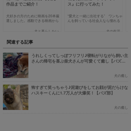
作品までご紹介！
ス』に行ってみた！
犬好きの方のために映画を20本厳
“愛犬と一緒に出社する” ワンちゃ
選しました。感動できる映画から
んを飼っている社会人なら憧れる
笑える作品、ファミリー向けま
人も多いのではないでしょうか。
で、犬の名作映画を邦画7本,洋画7
そんな夢のような取り組みを富士
犬と暮らしたい
犬の生活
本,アニメ6本を紹介します。それ
通は大手企業ながら実現してしま
ぞれの映画の魅力やあらすじを短
いました。富士通が愛犬家のため
関連する記事
い文章で簡潔に紹介しています。
にどんな取り組みをしているのか
映画選びの参考にしていただけれ
新たに設立された【ドッグオフィ
ばと思います。
ス】を取材してきました！
うれしくってしっぽフリフリ♪寝転がりながら飼い主
さんの帰宅を喜ぶ柴犬さんが可愛くて癒し【バズ
部】
犬の癒し
怖すぎて笑っちゃう♪泥遊びをしてお顔が泥だらけな
ハスキーくんに1.7万人が大爆笑！【バズ部】
犬の癒し