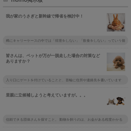
我が家のうさぎと新幹線で帰省を検討中！
稀にキャリーケースの中では「排泄をしない」「飲食をしない」っていう個
性の子もいるから先にキャリーに入れて長時間様子を見るといいかも。あと
は指定席でペットを置く座席を予約しておくのもおすすめだけど会社によっ
て違うので実際使うところの鉄道会社に問い合わせてみて！
皆さんは、ペットが万が一脱走した場合の対策など
ありますか？
入り口にゲートを付けていることと、首輪に住所や連絡先を書いています
ね。まぁマンションなので脱走しても同じ階のフロアをうろうろするくらい
なんでしょうけど。
里親に立候補しようと考えていますが。。。
信頼できる団体さんを探すこと。 動物を飼うのは、お金がある程度かかる
ことを理解する。 フード、予防注射、フィラリア予防薬、トリミングは、
必須。 病気になったら病院代。 最低でも、上記は掛かります。 最後まで飼