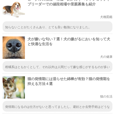
ブリーダーでの値段相場や里親募集も紹介
犬種図鑑
知らないことがたくさんあり、とても良い勉強になりました。
犬が嫌いな匂い７選！犬の嫌がるにおいを知って犬
と快適な生活を
犬の健康
柑橘系はともかくとして、それ以外は人間だって嫌な感じがするものが多い
よ？タバコとかマニキュアとかさ、そんなの犬だって嫌いに決まってるじゃ
ん
猫の発情期には湿らせた綿棒が有効？猫の発情期を
抑える方法４選
猫の生活
発情期になるのは仕方がないと思ってましたし、避妊とか去勢手術はどうな
んだろう？って懐疑的な人なんですよ。だから、こうやって色んな方法を書
いてくれる記事があるのは助かります