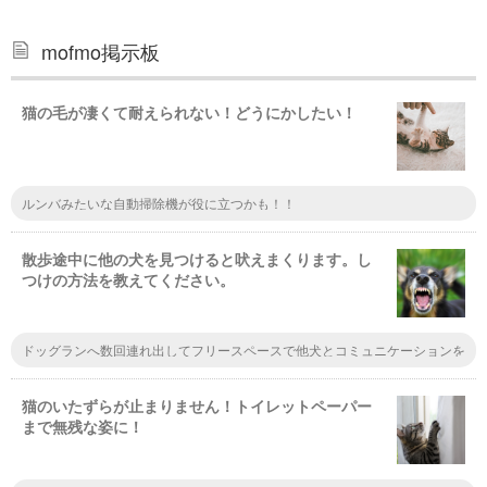
mofmo掲示板
猫の毛が凄くて耐えられない！どうにかしたい！
ルンバみたいな自動掃除機が役に立つかも！！
散歩途中に他の犬を見つけると吠えまくります。し
つけの方法を教えてください。
ドッグランへ数回連れ出してフリースペースで他犬とコミュニケーションを
図るのは如何でしょうか。最初はドキドキ、吠えることもあるかもしれませ
んが慣れてくるとその場に居合わす犬達間の上下関係もわかるようになると
思います。ここでの慣習を散歩へ応用展開すると飼い主の負担も少なく、愛
猫のいたずらが止まりません！トイレットペーパー
犬も遊んでいる間に矯正・是正がなされるかもしれません。
まで無残な姿に！