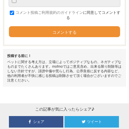
コメント投稿ご利用規約のガイドライン
に同意してコメントす
る
コメントする
投稿する前に！
ペットに関する考え方は、立場によってポジティブなもの、ネガティブな
ものまでたくさんあります。mofmoではご意見含め、出来る限り削除等は
しない方針ですが、誹謗中傷や荒らし行為、公序良俗に反する内容など、
他の利用者が不快に感じる投稿は削除させて頂く場合がございますのでご
注意ください。
この記事が気に入ったらシェア♪
シェア
ツイート