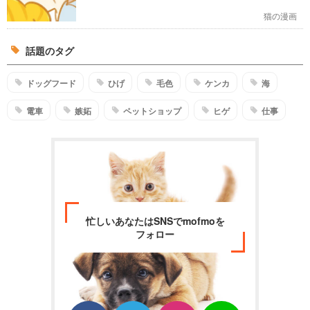
猫の漫画
話題のタグ
ドッグフード
ひげ
毛色
ケンカ
海
電車
嫉妬
ペットショップ
ヒゲ
仕事
忙しいあなたはSNSでmofmoを
フォロー