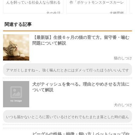
んを飼っている社会人なら憧れる
作「ポケットモンスタースカーレ
人も多いのではないでしょうか。
ット」「ポケットモンスターバイ
そんな夢のような取り組みを富士
オレット」が世界同時発売しまし
犬の生活
犬種図鑑
通は大手企業ながら実現してしま
た。そこで、今回は「歴代の犬ポ
いました。富士通が愛犬家のため
ケモン総まとめ」をお送りしま
関連する記事
にどんな取り組みをしているのか
す。今までポケモンに興味がなか
新たに設立された【ドッグオフィ
った方も、可愛くてかっこいい犬
ス】を取材してきました！
モチーフのポケモンにメロメロに
【最新版】生後６ヶ月の猫の育て方。留守番・噛む
なっちゃうかも。
問題について解説
猫のしつけ
アマガミしますね～。強く噛んだときにはダメって行ったほうがいいんです
ね。加減が分からないと大人になってから大変ですもんね。
犬がティッシュを食べる。理由とやめさせる方法に
ついて解説
犬のしつけ
いつも届かないところに置いているけどそれでもたまたま落とした時の盗ん
でくスピードについていけないです。笑
ビーグルの性格・特徴・飼い方｜ペットショップや