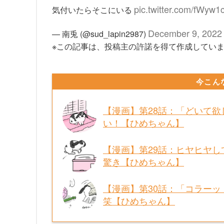
pic.twitter.com/fWyw
気付いたらそこにいる
December 9, 2022
— 南兎 (@sud_lapin2987)
※この記事は、投稿主の許諾を得て作成してい
今こん
【漫画】第28話：「どいて
い！【ひめちゃん】
【漫画】第29話：ヒヤヒヤ
驚き【ひめちゃん】
【漫画】第30話：「コラー
笑【ひめちゃん】