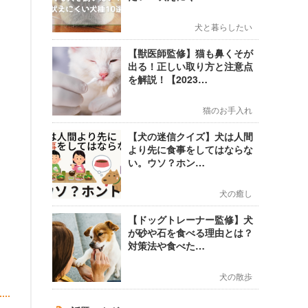
犬と暮らしたい
【獣医師監修】猫も鼻くそが
出る！正しい取り方と注意点
を解説！【2023…
猫のお手入れ
【犬の迷信クイズ】犬は人間
より先に食事をしてはならな
い。ウソ？ホン…
犬の癒し
【ドッグトレーナー監修】犬
が砂や石を食べる理由とは？
対策法や食べた…
犬の散歩