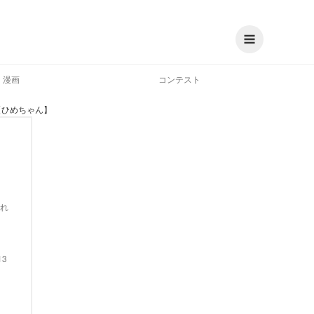
漫画
コンテスト
【ひめちゃん】
れ
13