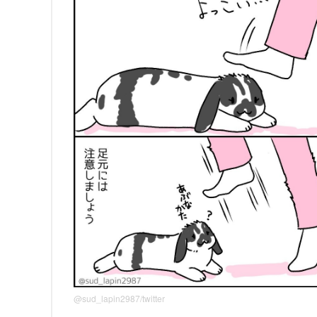
@sud_lapin2987/twitter