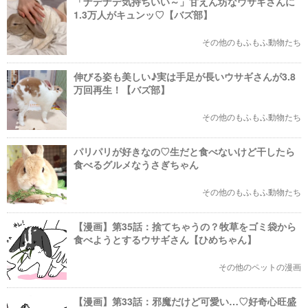
「ナデナデ気持ちいい～」甘えん坊なウサギさんに
1.3万人がキュンッ♡【バズ部】
その他のもふもふ動物たち
伸びる姿も美しい♪実は手足が長いウサギさんが3.8
万回再生！【バズ部】
その他のもふもふ動物たち
パリパリが好きなの♡生だと食べないけど干したら
食べるグルメなうさぎちゃん
その他のもふもふ動物たち
【漫画】第35話：捨てちゃうの？牧草をゴミ袋から
食べようとするウサギさん【ひめちゃん】
その他のペットの漫画
【漫画】第33話：邪魔だけど可愛い…♡好奇心旺盛