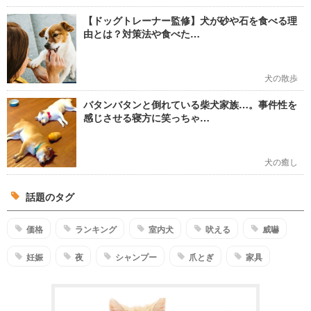
【ドッグトレーナー監修】犬が砂や石を食べる理
由とは？対策法や食べた…
犬の散歩
バタンバタンと倒れている柴犬家族…。事件性を
感じさせる寝方に笑っちゃ…
犬の癒し
話題のタグ
価格
ランキング
室内犬
吠える
威嚇
妊娠
夜
シャンプー
爪とぎ
家具