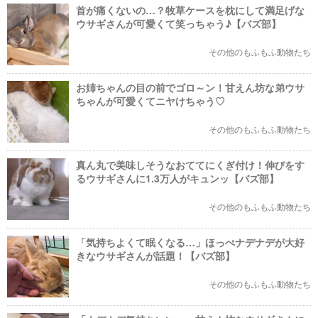
首が痛くないの…？牧草ケースを枕にして満足げな
ウサギさんが可愛くて笑っちゃう♪【バズ部】
その他のもふもふ動物たち
お姉ちゃんの目の前でゴロ～ン！甘えん坊な弟ウサ
ちゃんが可愛くてニヤけちゃう♡
その他のもふもふ動物たち
真ん丸で美味しそうなおててにくぎ付け！伸びをす
るウサギさんに1.3万人がキュンッ【バズ部】
その他のもふもふ動物たち
「気持ちよくて眠くなる…」ほっぺナデナデが大好
きなウサギさんが話題！【バズ部】
その他のもふもふ動物たち