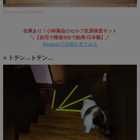
@hanasena4937/anicas
在庫あり！小林薬品のセルフ抗原検査キット
＼【自宅で唾液/8分で結果/日本製】／
Amazonで詳細を見てみる
トテン…トテン…