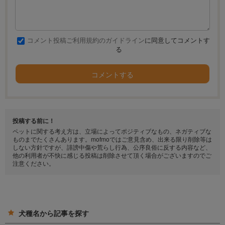
コメント投稿ご利用規約のガイドライン
に同意してコメントす
る
コメントする
投稿する前に！
ペットに関する考え方は、立場によってポジティブなもの、ネガティブな
ものまでたくさんあります。mofmoではご意見含め、出来る限り削除等は
しない方針ですが、誹謗中傷や荒らし行為、公序良俗に反する内容など、
他の利用者が不快に感じる投稿は削除させて頂く場合がございますのでご
注意ください。
犬種名から記事を探す