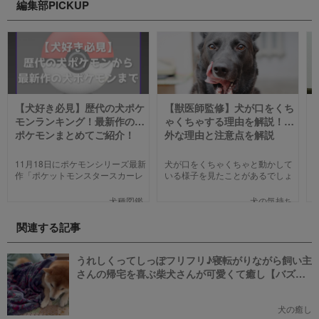
編集部PICKUP
【犬好き必見】歴代の犬ポケ
【獣医師監修】犬が口をくち
モンランキング！最新作の犬
ゃくちゃする理由を解説！意
ポケモンまとめてご紹介！
外な理由と注意点を解説
【2023年版】
11月18日にポケモンシリーズ最新
犬が口をくちゃくちゃと動かして
作「ポケットモンスタースカーレ
いる様子を見たことがあるでしょ
ット」「ポケットモンスターバイ
うか。不思議な仕草なので、普段
オレット」が世界同時発売しまし
から気になっている飼い主さんも
犬種図鑑
犬の気持ち
た。そこで、今回は「歴代の犬ポ
少なくないと思います。今回は口
ケモン総まとめ」をお送りしま
をくちゃくちゃする理由を紹介し
関連する記事
す。今までポケモンに興味がなか
ます。
った方も、可愛くてかっこいい犬
モチーフのポケモンにメロメロに
うれしくってしっぽフリフリ♪寝転がりながら飼い主
なっちゃうかも。
さんの帰宅を喜ぶ柴犬さんが可愛くて癒し【バズ
部】
犬の癒し