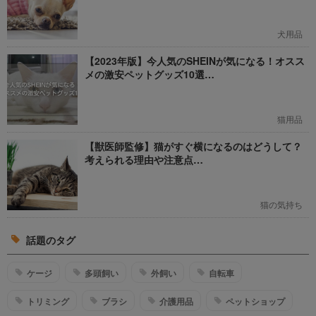
犬用品
【2023年版】今人気のSHEINが気になる！オスス
メの激安ペットグッズ10選…
猫用品
【獣医師監修】猫がすぐ横になるのはどうして？
考えられる理由や注意点…
猫の気持ち
話題のタグ
ケージ
多頭飼い
外飼い
自転車
トリミング
ブラシ
介護用品
ペットショップ