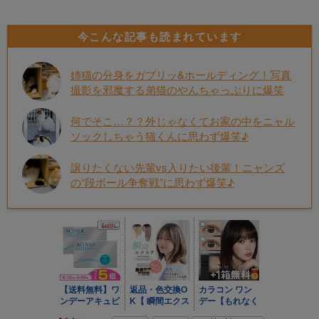
今こんな記事も読まれています
姉猫の分身をガブリッ&ホールディング！写真
撮影を邪魔する弟猫のやんちゃっぷりに爆笑
何でそこ…？？外じゃなくてお家の中をニャル
ソックしちゃう猫くんに思わず爆笑♪
譲りたくない先輩vs入りたい後輩！ニャンズ
の“段ボール争奪戦”に思わず爆笑♪