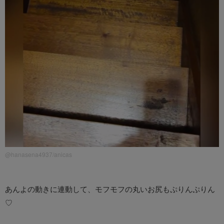
@hanasena4937/anicas
あんよの動きに連動して、モフモフの丸いお尻もぷりんぷりん
♡