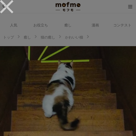
人気
お役立ち
癒し
漫画
コンテスト
トップ
癒し
猫の癒し
かわいい猫
あんよトコトコ、お尻をフリフリ一生懸命♡階段から降りる猫さんの後ろ姿
にキュンッ