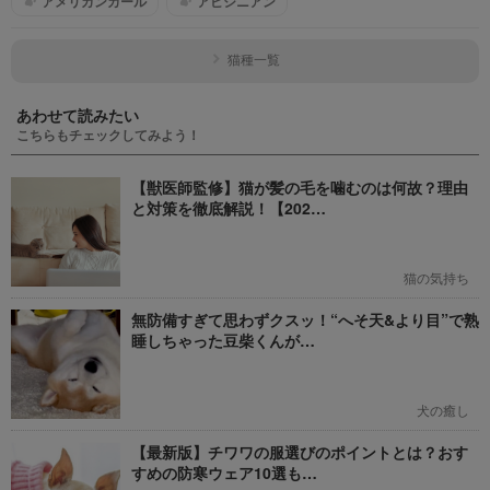
アメリカンカール
アビシニアン
猫種一覧
あわせて読みたい
こちらもチェックしてみよう！
【獣医師監修】猫が髪の毛を噛むのは何故？理由
と対策を徹底解説！【202…
猫の気持ち
無防備すぎて思わずクスッ！“へそ天&より目”で熟
睡しちゃった豆柴くんが…
犬の癒し
【最新版】チワワの服選びのポイントとは？おす
すめの防寒ウェア10選も…