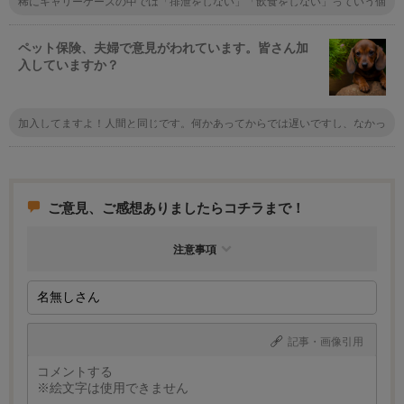
稀にキャリーケースの中では「排泄をしない」「飲食をしない」っていう個
性の子もいるから先にキャリーに入れて長時間様子を見るといいかも。あと
は指定席でペットを置く座席を予約しておくのもおすすめだけど会社によっ
て違うので実際使うところの鉄道会社に問い合わせてみて！
ペット保険、夫婦で意見がわれています。皆さん加
入していますか？
加入してますよ！人間と同じです。何かあってからでは遅いですし、なかっ
たらなかったでそれは幸せなことです。それでもったいなかったなぁなんて
思わないでしょ？
ご意見、ご感想ありましたらコチラまで！
注意事項
記事・画像引用