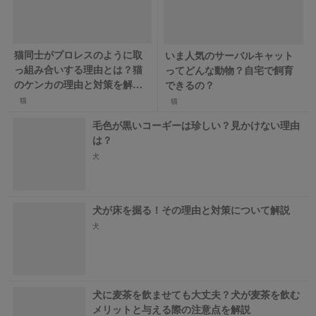
猫同士がプロレスのように取
いま人気のサーバルキャット
っ組み合いする理由とは？猫
ってどんな動物？自宅で飼育
のケンカの理由と対策を解
できるの？
説！
猫
猫
毛色が黒いコーギーは珍しい？見かけない理由
は？
犬
犬が床を掘る！その理由と対策について解説
犬
犬に麦茶を飲ませても大丈夫？犬が麦茶を飲む
メリットと与える際の注意点を解説