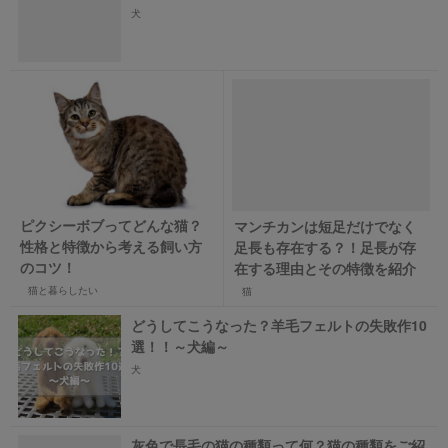
犬
ピクシーボブってどんな猫？
マンチカンは短足だけでなく
性格と特徴から考える飼い方
足長も存在する？！足長が存
のコツ！
在する理由とその特徴を紹介
猫と暮らしたい
猫
どうしてこうなった？羊毛フェルトの失敗作10
選！！～犬編～
犬
灰色で長毛の猫の種類って何？猫の種類をご紹