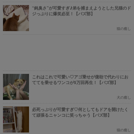
“鈍臭さ”が可愛すぎ♪弟を捕まえようとした兄猫のド
ジっぷりに爆笑必至！【バズ部】
猫の癒し
これはこれで可愛い♡アゴ乗せが億劫で代わりにお
ててを乗せるワンコが5万回再生！【バズ部】
犬の癒し
必死っぷりが可愛すぎ♡何としてもドアを開けたく
て頑張るニャンコに笑っちゃう【バズ部】
猫の癒し