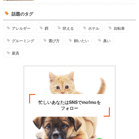
話題のタグ
アレルギー
餌
吠える
ホテル
自転車
グルーミング
選び方
飼いたい
臭い
家具
忙しいあなたはSNSでmofmoを
フォロー