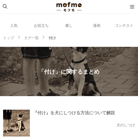
人気
お役立ち
癒し
漫画
コンテスト
トップ
タグ一覧
付け
「付け」に関するまとめ
『付け』を犬にしつける方法について解説
犬のしつけ