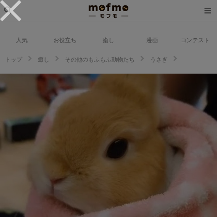
人気
お役立ち
癒し
漫画
コンテスト
トップ
癒し
その他のもふもふ動物たち
うさぎ
赤ちゃんみたいで超カワイイ♡ブランケットに包まれたウサギさんにメロメ
ロ必至！