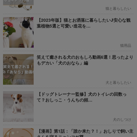
猫と暮らしたい
【2023年版】猫とお洒落に暮らしたい♪安心な観
葉植物5選と可愛い造花を…
猫用品
笑えて癒される犬のおもしろ動画6選！思ったより
もデカい「犬のおなら」編
犬と暮らしたい
【ドッグトレーナー監修】犬のトイレの回数っ
て？おしっこ・うんちの頻…
犬のしつけ
【漫画】第1話：「誰か来た？！」おしりで飼い主
さんを守るニャンコが尊…