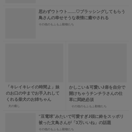
思わずウトウト……♡ブラッシングしてもらう
鳥さんの幸せそうな表情に癒やされる
その他のもふもふ動物たち
「キレイキレイの時間よ」妹
かしこい＆可愛い♪扉を自分で
のお口の中までお手入れして
開けちゃうチンチラさんの仕
くれる柴犬のお姉ちゃん
草に悶絶必須
犬の癒し
その他のもふもふ動物たち
“豆電球”みたいで可愛すぎ♪頭に鈴をスッポリ
被った文鳥さんが「3万いいね」の話題
その他のもふもふ動物たち