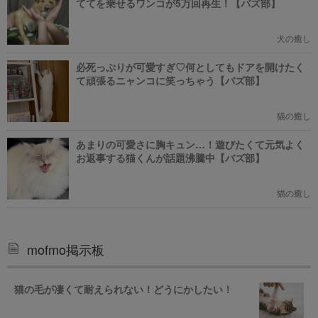
ててを乗せるワンコが5万回再生！【バズ部】
犬の癒し
必死っぷりが可愛すぎ♡何としてもドアを開けたく
て頑張るニャンコに笑っちゃう【バズ部】
猫の癒し
あまりの可愛さに胸キュン…！遊びたくて元気よく
お返事する猫くんが話題沸騰中【バズ部】
猫の癒し
mofmo掲示板
猫の毛が凄くて耐えられない！どうにかしたい！