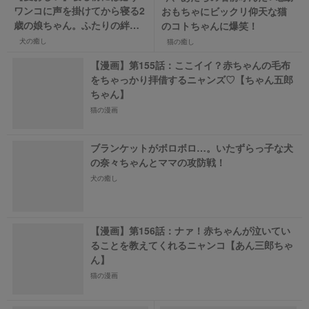
ワンコに声を掛けてから寝る2
おもちゃにビックリ仰天な猫
歳の娘ちゃん。ふたりの絆に
のコトちゃんに爆笑！
感動！
犬の癒し
猫の癒し
【漫画】第155話：ここイイ？赤ちゃんの毛布
をちゃっかり拝借するニャンズ♡【ちゃん五郎
ちゃん】
猫の漫画
ブランケットがボロボロ…。いたずらっ子な犬
の奈々ちゃんとママの攻防戦！
犬の癒し
【漫画】第156話：ナァ！赤ちゃんが泣いてい
ることを教えてくれるニャンコ【あん三郎ちゃ
ん】
猫の漫画