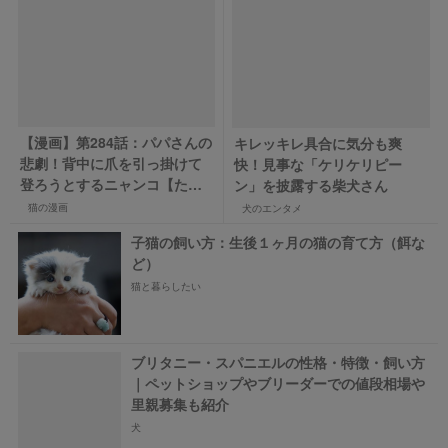
【漫画】第284話：パパさんの
キレッキレ具合に気分も爽
悲劇！背中に爪を引っ掛けて
快！見事な「ケリケリピー
登ろうとするニャンコ【たん
ン」を披露する柴犬さん
ぽぽちゃん】
猫の漫画
犬のエンタメ
子猫の飼い方：生後１ヶ月の猫の育て方（餌な
ど）
猫と暮らしたい
ブリタニー・スパニエルの性格・特徴・飼い方
｜ペットショップやブリーダーでの値段相場や
里親募集も紹介
犬