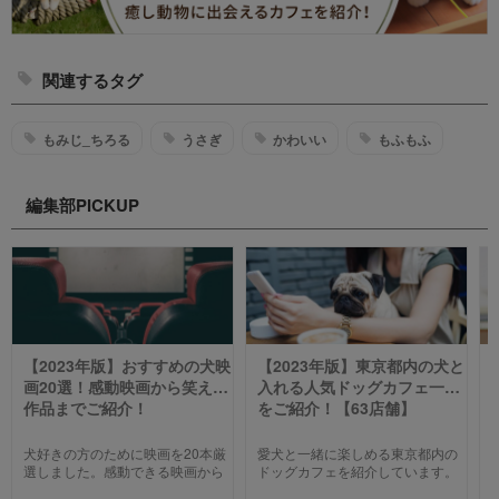
関連するタグ
もみじ_ちろる
うさぎ
かわいい
もふもふ
編集部PICKUP
【2023年版】おすすめの犬映
【2023年版】東京都内の犬と
画20選！感動映画から笑える
入れる人気ドッグカフェ一覧
作品までご紹介！
をご紹介！【63店舗】
犬好きの方のために映画を20本厳
愛犬と一緒に楽しめる東京都内の
選しました。感動できる映画から
ドッグカフェを紹介しています。
笑える作品、ファミリー向けま
わんことのお出かけ中、乗り換え