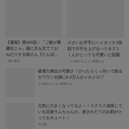
【漫画】第285話：「ご飯が最
小さいお手手にハイタッチ♪笑
優先ニャ」服に爪を立ててお
顔で片手を上げるハリネズミ
ねだりする猫さん【たんぽぽ
くんがとっても可愛いと話題
ちゃん】
猫の漫画
その他のもふもふ動物たち
破壊力満点の可愛さ！ぴったりくっ付いて眠る
カワウソ夫婦に9.4万人がメロメロ♡
その他のもふもふ動物たち
元気に大きくなってるよ～！スクスク成長して
いる豆柴ラムちゃんの、産まれたてのお顔がと
ってもキュート！
犬の癒し