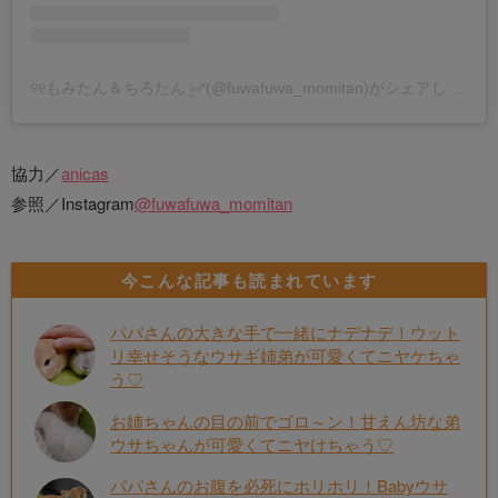
୨୧もみたん＆ちろたん¨̮⑅*(@fuwafuwa_momitan)がシェアした投稿
協力／
anicas
参照／Instagram
@fuwafuwa_momitan
今こんな記事も読まれています
パパさんの大きな手で一緒にナデナデ！ウット
リ幸せそうなウサギ姉弟が可愛くてニヤケちゃ
う♡
お姉ちゃんの目の前でゴロ～ン！甘えん坊な弟
ウサちゃんが可愛くてニヤけちゃう♡
パパさんのお腹を必死にホリホリ！Babyウサ