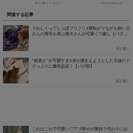
で、犬の名作映画を邦画7本,洋画7
のついでに立ち寄るのにピッタリ
犬と暮らしたい
犬のお出かけ
本,アニメ6本を紹介します。それ
のお店や、遠くからでもわざわざ
ぞれの映画の魅力やあらすじを短
訪れたくなる魅力的で新しいカフ
関連する記事
い文章で簡潔に紹介しています。
ェで愛犬と一緒にまったり過ごし
映画選びの参考にしていただけれ
ましょう！
ばと思います。
うれしくってしっぽフリフリ♪寝転がりながら飼い主
さんの帰宅を喜ぶ柴犬さんが可愛くて癒し【バズ
部】
犬の癒し
“鈍臭さ”が可愛すぎ♪弟を捕まえようとした兄猫のド
ジっぷりに爆笑必至！【バズ部】
猫の癒し
これはこれで可愛い♡アゴ乗せが億劫で代わりにお