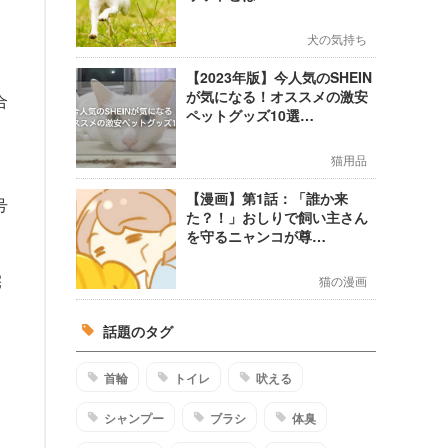
犬の気持ち
【2023年版】今人気のSHEIN
が気になる！オススメの激安
合
ペットグッズ10選…
も
猫用品
【漫画】第1話：「誰か来
号
た？！」おしりで飼い主さん
を守るニャンコが尊…
宅
猫の漫画
話題のタグ
首輪
トイレ
吠える
シャンプー
ブラシ
体臭