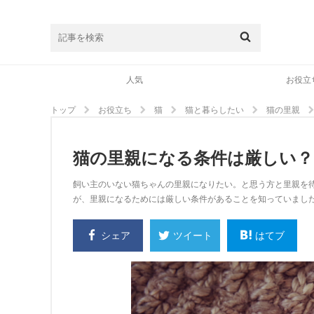
人気
お役立
トップ
お役立ち
猫
猫と暮らしたい
猫の里親
猫の里親になる条件は厳しい
飼い主のいない猫ちゃんの里親になりたい。と思う方と里親を
が、里親になるためには厳しい条件があることを知っていまし
シェア
はてブ
ツイート