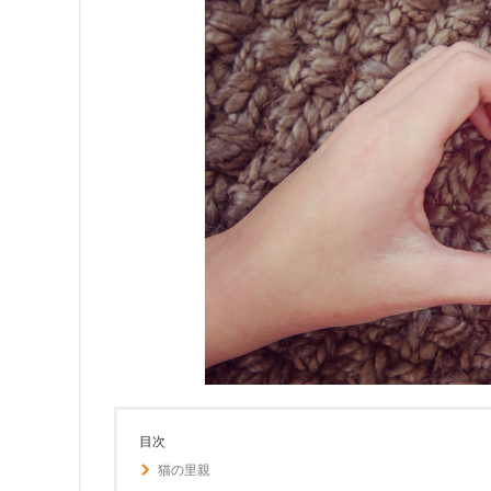
目次
猫の里親