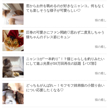
窓からお外を眺めるのが好きなニャンコ。何もなく
ても楽しそうな様子が可愛らしい♡
猫の癒し
圧巻の可愛さにファン悶絶♡思わず二度見しちゃう
猫ちゃんのドレス姿にキュン
猫の癒し
ニャンコが“一本釣り”！？猫じゃらしを釣りみたい
にして遊ぶ光景が20万回再生の話題【バズ部】
猫の癒し
どっちもがんばれ～！モフモフ姉弟猫の小競り合い
につい応援したくなる♡
猫の癒し