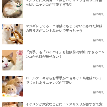
っ払いニャンコが可愛すぎる♡
猫の癒し
マジギレしてる…？弟猫にちょっかい出された姉猫
の怒り方がコントみたいで笑っちゃう
猫の癒し
「お手」も「バイバイ」も朝飯前♪お利口すぎるニャ
ンコから目が離せない！
猫の癒し
ロールケーキからお手手がニョキッ！高速猫パンチ
でじゃれあうニャンズが可愛い
猫の癒し
イケメンが大変なことに！？スリスリが強すぎて変