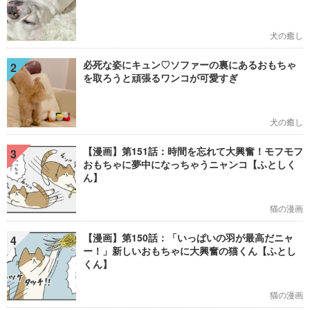
犬の癒し
必死な姿にキュン♡ソファーの裏にあるおもちゃ
2
を取ろうと頑張るワンコが可愛すぎ
犬の癒し
【漫画】第151話：時間を忘れて大興奮！モフモフ
3
おもちゃに夢中になっちゃうニャンコ【ふとしく
ん】
猫の漫画
【漫画】第150話：「いっぱいの羽が最高だニャ
4
ー！」新しいおもちゃに大興奮の猫くん【ふとし
くん】
猫の漫画