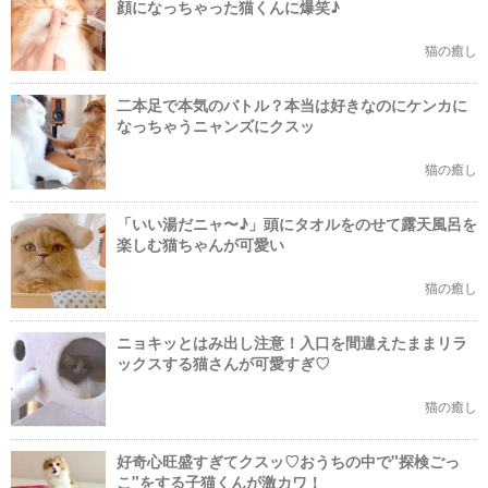
顔になっちゃった猫くんに爆笑♪
猫の癒し
二本足で本気のバトル？本当は好きなのにケンカに
なっちゃうニャンズにクスッ
猫の癒し
「いい湯だニャ〜♪」頭にタオルをのせて露天風呂を
楽しむ猫ちゃんが可愛い
猫の癒し
ニョキッとはみ出し注意！入口を間違えたままリラ
ックスする猫さんが可愛すぎ♡
猫の癒し
好奇心旺盛すぎてクスッ♡おうちの中で"探検ごっ
こ"をする子猫くんが激カワ！