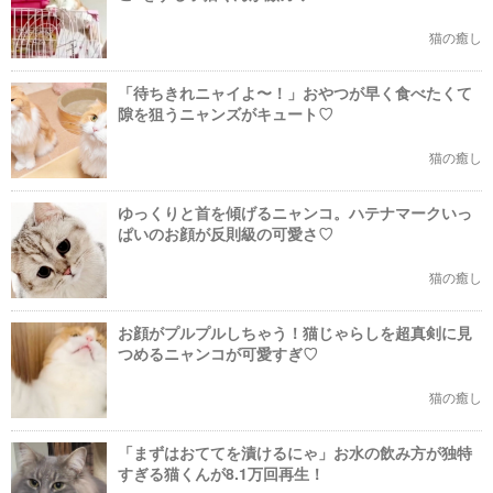
猫の癒し
「待ちきれニャイよ〜！」おやつが早く食べたくて
隙を狙うニャンズがキュート♡
猫の癒し
ゆっくりと首を傾げるニャンコ。ハテナマークいっ
ぱいのお顔が反則級の可愛さ♡
猫の癒し
お顔がプルプルしちゃう！猫じゃらしを超真剣に見
つめるニャンコが可愛すぎ♡
猫の癒し
「まずはおててを漬けるにゃ」お水の飲み方が独特
すぎる猫くんが8.1万回再生！