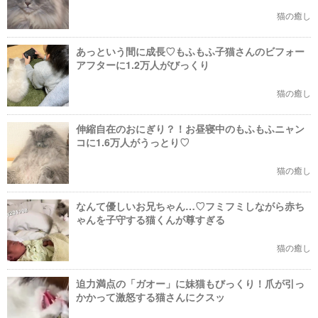
猫の癒し
あっという間に成長♡もふもふ子猫さんのビフォー
アフターに1.2万人がびっくり
猫の癒し
伸縮自在のおにぎり？！お昼寝中のもふもふニャン
コに1.6万人がうっとり♡
猫の癒し
なんて優しいお兄ちゃん…♡フミフミしながら赤ち
ゃんを子守する猫くんが尊すぎる
猫の癒し
迫力満点の「ガオー」に妹猫もびっくり！爪が引っ
かかって激怒する猫さんにクスッ