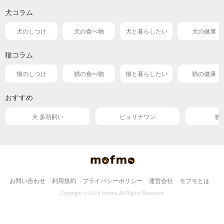
犬コラム
犬のしつけ
犬の食べ物
犬と暮らしたい
犬の健康
猫コラム
猫のしつけ
猫の食べ物
猫と暮らしたい
猫の健康
おすすめ
犬 多頭飼い
ピュリナワン
猫
お問い合わせ
利用規約
プライバシーポリシー
運営会社
モフモとは
Copyright © 2015 mofmo.All Rights Reserved