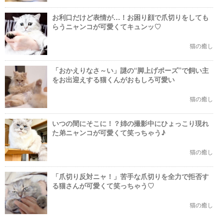
お利口だけど表情が…！お困り顔で爪切りをしても
らうニャンコが可愛くてキュンッ♡
猫の癒し
「おかえりなさ～い」謎の“脚上げポーズ”で飼い主
をお出迎えする猫くんがおもしろ可愛い
猫の癒し
いつの間にそこに！？姉の撮影中にひょっこり現れ
た弟ニャンコが可愛くて笑っちゃう♪
猫の癒し
「爪切り反対ニャ！」苦手な爪切りを全力で拒否す
る猫さんが可愛くて笑っちゃう♡
猫の癒し