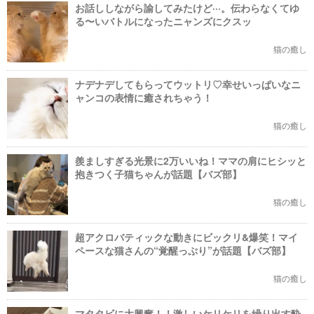
お話ししながら諭してみたけど···。伝わらなくてゆ
る〜いバトルになったニャンズにクスッ
猫の癒し
ナデナデしてもらってウットリ♡幸せいっぱいなニ
ャンコの表情に癒されちゃう！
猫の癒し
羨ましすぎる光景に2万いいね！ママの肩にヒシッと
抱きつく子猫ちゃんが話題【バズ部】
猫の癒し
超アクロバティックな動きにビックリ&爆笑！マイ
ペースな猫さんの“覚醒っぷり”が話題【バズ部】
猫の癒し
マタタビに大興奮！！激しいケリケリを繰り出す酔