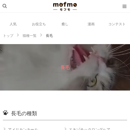
人気
お役立ち
癒し
漫画
コンテスト
トップ
猫種一覧
長毛
長毛
長毛の種類
アメリカンカール
エキゾチックロングヘア