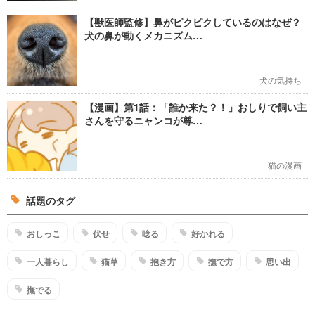
【獣医師監修】鼻がピクピクしているのはなぜ？
犬の鼻が動くメカニズム…
犬の気持ち
【漫画】第1話：「誰か来た？！」おしりで飼い主
さんを守るニャンコが尊…
猫の漫画
話題のタグ
おしっこ
伏せ
唸る
好かれる
一人暮らし
猫草
抱き方
撫で方
思い出
撫でる