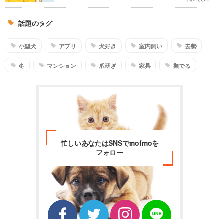
話題のタグ
小型犬
アプリ
犬好き
室内飼い
去勢
冬
マンション
爪研ぎ
家具
撫でる
忙しいあなたはSNSでmofmoを
フォロー