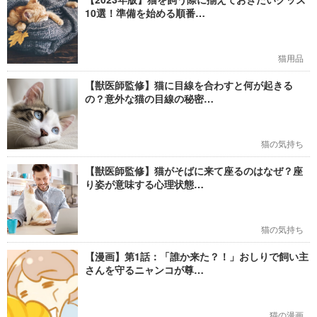
10選！準備を始める順番…
猫用品
【獣医師監修】猫に目線を合わすと何が起きる
の？意外な猫の目線の秘密…
猫の気持ち
【獣医師監修】猫がそばに来て座るのはなぜ？座
り姿が意味する心理状態…
猫の気持ち
【漫画】第1話：「誰か来た？！」おしりで飼い主
さんを守るニャンコが尊…
猫の漫画