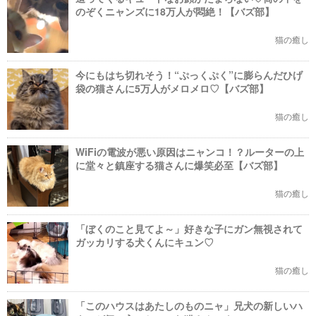
のぞくニャンズに18万人が悶絶！【バズ部】
猫の癒し
今にもはち切れそう！“ぷっくぷく”に膨らんだひげ
袋の猫さんに5万人がメロメロ♡【バズ部】
猫の癒し
WiFiの電波が悪い原因はニャンコ！？ルーターの上
に堂々と鎮座する猫さんに爆笑必至【バズ部】
猫の癒し
「ぼくのこと見てよ～」好きな子にガン無視されて
ガッカリする犬くんにキュン♡
猫の癒し
「このハウスはあたしのものニャ」兄犬の新しいハ