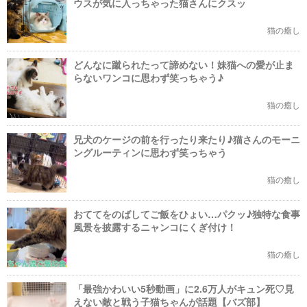
ウスが気に入っちゃった猫さんにクスッ
猫の癒し
どんなに蹴られたって諦めない！妹猫への愛が止ま
らないワンコに思わず笑っちゃう♪
猫の癒し
兄犬のケージの前を行ったり来たり♪猫さんのモーニ
ングルーティンに思わず笑っちゃう
猫の癒し
おててをのばしてご飯をひょい…パクッ♪独特な食事
風景を披露するニャンコにくぎ付け！
猫の癒し
「最強かわいい5秒動画」に2.6万人がキュン死♡見
えない敵と戦う子猫ちゃんが話題【バズ部】