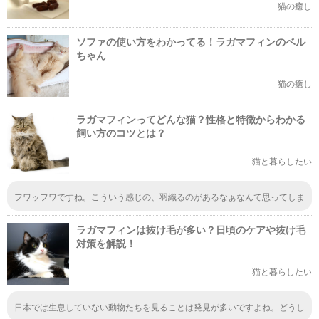
猫の癒し
ソファの使い方をわかってる！ラガマフィンのベル
ちゃん
猫の癒し
ラガマフィンってどんな猫？性格と特徴からわかる
飼い方のコツとは？
猫と暮らしたい
フワッフワですね。こういう感じの、羽織るのがあるなぁなんて思ってしま
ったほど。気持ちよさそうな感触なんでしょうね、絶対に。一度触れば癖に
なりそうな感じが見て分かります。両手でナデナデしてみたいけど、ラガマ
ラガマフィンは抜け毛が多い？日頃のケアや抜け毛
フィンと触れ合う機会がないもんなぁ。
対策を解説！
猫と暮らしたい
日本では生息していない動物たちを見ることは発見が多いですよね。どうし
てそんな形をしているのか、と驚きがたくさん出てくると思います。希少な