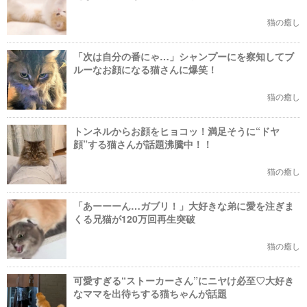
猫の癒し
「次は自分の番にゃ…」シャンプーにを察知してブ
ルーなお顔になる猫さんに爆笑！
猫の癒し
トンネルからお顔をヒョコッ！満足そうに“ドヤ
顔”する猫さんが話題沸騰中！！
猫の癒し
「あーーーん…ガブリ！」大好きな弟に愛を注ぎま
くる兄猫が120万回再生突破
猫の癒し
可愛すぎる“ストーカーさん”にニヤけ必至♡大好き
なママを出待ちする猫ちゃんが話題