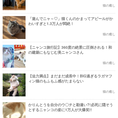
猫の癒し
「遊んでニャ～♡」猫くんのかまってアピールがか
わいすぎと1.3万人が悶絶！
猫の癒し
【ニャンコ旅行記】360度の絶景に圧倒される！和
の建築にもなじむ美ニャンコさん
猫の癒し
【迫力満点】まだまだ成長中！BIG過ぎるラガマフ
ィン猫のもふもふ感がたまらない
猫の癒し
かりんとうを自分のウ〇チと勘違い?!必死に隠そう
とするニャンコの姿に1万人が大爆笑!!