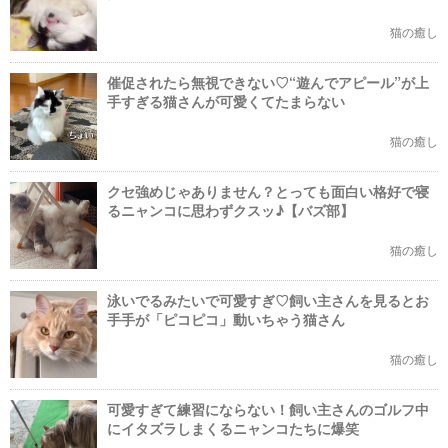
猫の癒し
催促されたら無視できない♡“遊んでアピール”が上
手すぎる猫さんが可愛くてたまらない
猫の癒し
クセ強めじゃありません？とっても面白い格好で寝
るニャンコに思わずクスッ♪【バズ部】
猫の癒し
泳いでるみたいで可愛すぎ♡飼い主さんを見るとお
手手が「ピコピコ」動いちゃう猫さん
猫の癒し
可愛すぎて練習にならない！飼い主さんのゴルフ中
にイタズラしまくるニャンコたちに爆笑