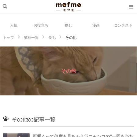
人気
お役立ち
癒し
漫画
コンテスト
トップ
猫種一覧
長毛
その他
その他
その他の記事一覧
可愛くって何度も見ちゃう♡ニャンコの“一回も当た