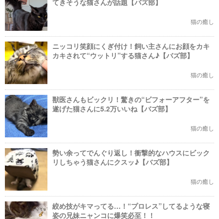
てきそうな猫さんが話題【バズ部】
猫の癒し
ニッコリ笑顔にくぎ付け！飼い主さんにお顔をカキ
カキされて“ウットリ”する猫さん♪【バズ部】
猫の癒し
獣医さんもビックリ！驚きの“ビフォーアフター”を
遂げた猫さんに5.2万いいね【バズ部】
猫の癒し
勢い余ってでんぐり返し！衝撃的なハウスにビック
リしちゃう猫さんにクスッ♪【バズ部】
猫の癒し
絞め技がキマってる…！“プロレス”してるような寝
姿の兄妹ニャンコに爆笑必至！！