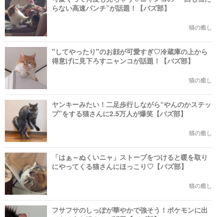
らない高速パンチ”が話題！【バズ部】
猫の癒し
"してやったり"のお顔が可愛すぎ♡冷蔵庫の上から
得意げに見下ろすニャンコが話題！【バズ部】
猫の癒し
ヤンキーみたい！二足歩行しながら“やんのかステッ
プ”をする猫さんに2.5万人が爆笑【バズ部】
猫の癒し
「はぁ～ぬくいニャ」ストーブをつけると暖を取り
にやってくる猫さんにほっこり♡【バズ部】
猫の癒し
フサフサのしっぽが華やかで強そう！ポケモンに出