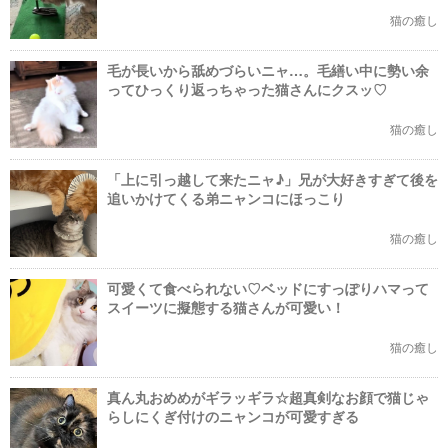
猫の癒し
毛が長いから舐めづらいニャ…。毛繕い中に勢い余
ってひっくり返っちゃった猫さんにクスッ♡
猫の癒し
「上に引っ越して来たニャ♪」兄が大好きすぎて後を
追いかけてくる弟ニャンコにほっこり
猫の癒し
可愛くて食べられない♡ベッドにすっぽりハマって
スイーツに擬態する猫さんが可愛い！
猫の癒し
真ん丸おめめがギラッギラ☆超真剣なお顔で猫じゃ
らしにくぎ付けのニャンコが可愛すぎる