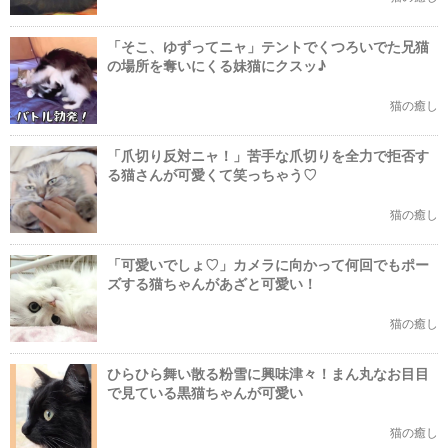
「そこ、ゆずってニャ」テントでくつろいでた兄猫
の場所を奪いにくる妹猫にクスッ♪
猫の癒し
「爪切り反対ニャ！」苦手な爪切りを全力で拒否す
る猫さんが可愛くて笑っちゃう♡
猫の癒し
「可愛いでしょ♡」カメラに向かって何回でもポー
ズする猫ちゃんがあざと可愛い！
猫の癒し
ひらひら舞い散る粉雪に興味津々！まん丸なお目目
で見ている黒猫ちゃんが可愛い
猫の癒し