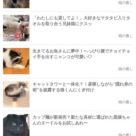
猫の癒し
「わたしにも貸してよ！」大好きなマタタビ入りタ
オルを取り合う兄妹猫にクスッ
猫の癒し
生きてるお魚さんに夢中！へっぴり腰でチョイチョ
イ手を出すニャンコが可愛い♡
猫の癒し
キャットタワーと一体化？！昼寝しながら“隠れ身の
術”を披露する猫くんにくぎ付け
猫の癒し
カップ麺が新発売？新たな具材に選ばれた黒猫ちゃ
んのヌードルをお試しあれ〜
猫の癒し