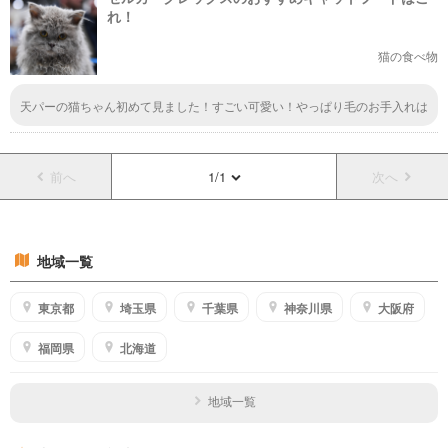
れ！
猫の食べ物
天パーの猫ちゃん初めて見ました！すごい可愛い！やっぱり毛のお手入れは
毎日やんきゃだし大変だろうけど可愛いから全然苦じゃなさそう！顔からに
じみ出る可愛さは性格までもって余計に愛おしいなぁ。全然見たことないか
らペットショップに見に行ってみようっと。
前へ
1/1
次へ
地域一覧
東京都
埼玉県
千葉県
神奈川県
大阪府
福岡県
北海道
地域一覧