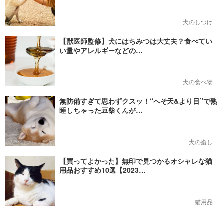
犬のしつけ
【獣医師監修】犬にはちみつは大丈夫？食べてい
い量やアレルギーなどの…
犬の食べ物
無防備すぎて思わずクスッ！“へそ天&より目”で熟
睡しちゃった豆柴くんが…
犬の癒し
【買ってよかった】無印で見つかるオシャレな猫
用品おすすめ10選【2023…
猫用品