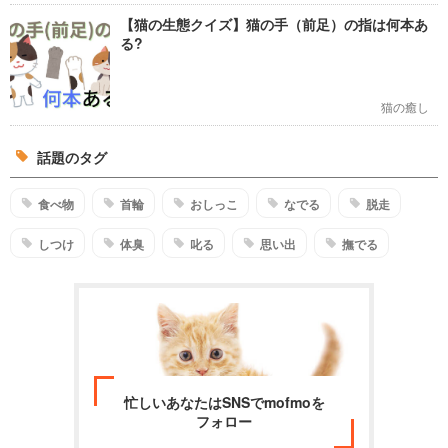
【猫の生態クイズ】猫の手（前足）の指は何本あ
る?
猫の癒し
話題のタグ
食べ物
首輪
おしっこ
なでる
脱走
しつけ
体臭
叱る
思い出
撫でる
忙しいあなたはSNSでmofmoを
フォロー