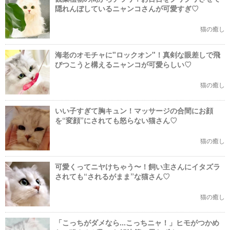
隠れんぼしているニャンコさんが可愛すぎ♡
猫の癒し
海老のオモチャに"ロックオン"！真剣な眼差しで飛
びつこうと構えるニャンコが可愛らしい♡
猫の癒し
いい子すぎて胸キュン！マッサージの合間にお顔
を“変顔”にされても怒らない猫さん♡
猫の癒し
可愛くってニヤけちゃう〜！飼い主さんにイタズラ
されても“されるがまま”な猫さん♡
猫の癒し
「こっちがダメなら...こっちニャ！」ヒモがつかめ