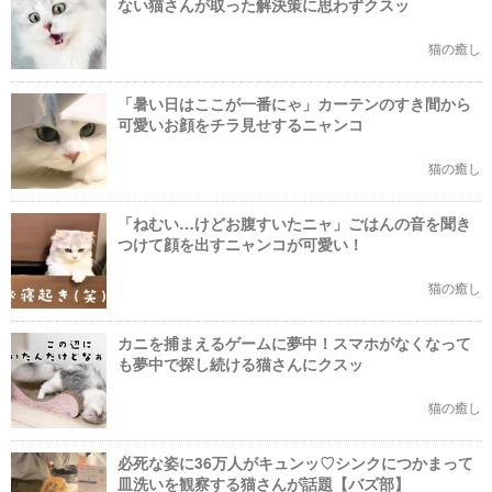
ない猫さんが取った解決策に思わずクスッ
猫の癒し
「暑い日はここが一番にゃ」カーテンのすき間から
可愛いお顔をチラ見せするニャンコ
猫の癒し
「ねむい…けどお腹すいたニャ」ごはんの音を聞き
つけて顔を出すニャンコが可愛い！
猫の癒し
カニを捕まえるゲームに夢中！スマホがなくなって
も夢中で探し続ける猫さんにクスッ
猫の癒し
必死な姿に36万人がキュンッ♡シンクにつかまって
皿洗いを観察する猫さんが話題【バズ部】