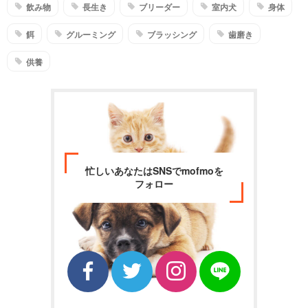
飲み物
長生き
ブリーダー
室内犬
身体
餌
グルーミング
ブラッシング
歯磨き
供養
忙しいあなたはSNSでmofmoを
フォロー