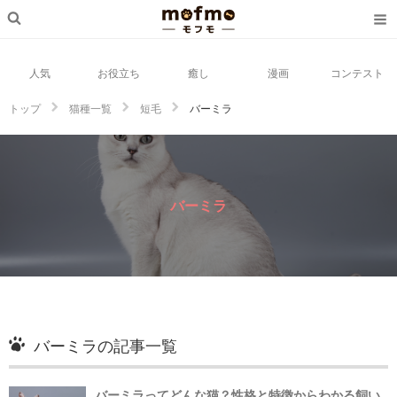
人気
お役立ち
癒し
漫画
コンテスト
トップ
猫種一覧
短毛
バーミラ
バーミラ
バーミラの記事一覧
バーミラってどんな猫？性格と特徴からわかる飼い