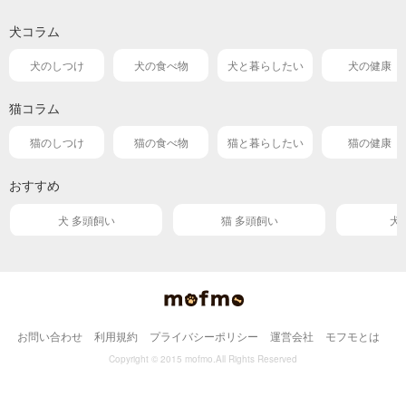
犬コラム
犬のしつけ
犬の食べ物
犬と暮らしたい
犬の健康
猫コラム
猫のしつけ
猫の食べ物
猫と暮らしたい
猫の健康
おすすめ
犬 多頭飼い
猫 多頭飼い
犬
お問い合わせ
利用規約
プライバシーポリシー
運営会社
モフモとは
Copyright © 2015 mofmo.All Rights Reserved