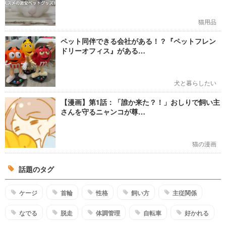
猫用品
ペット同伴できる会社がある！？『ペットフレン
ドリーオフィス』がある…
犬と暮らしたい
【漫画】第1話：「誰か来た？！」おしりで飼い主
さんを守るニャンコが尊…
猫の漫画
話題のタグ
ケージ
首輪
性格
飼い方
主従関係
なでる
脱走
体調管理
自転車
好かれる