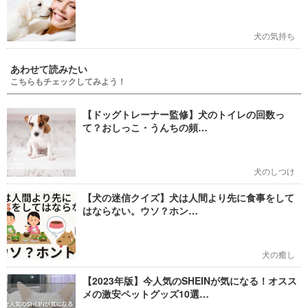
犬の気持ち
あわせて読みたい
こちらもチェックしてみよう！
【ドッグトレーナー監修】犬のトイレの回数っ
て？おしっこ・うんちの頻…
犬のしつけ
【犬の迷信クイズ】犬は人間より先に食事をして
はならない。ウソ？ホン…
犬の癒し
【2023年版】今人気のSHEINが気になる！オスス
メの激安ペットグッズ10選…