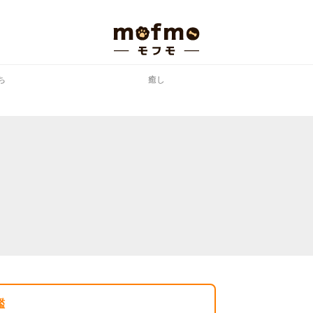
ち
癒し
鑑