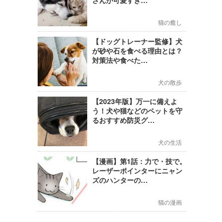
さんが可愛すぎ…
猫の癒し
【ドッグトレーナー監修】犬
が砂や石を食べる理由とは？
対策法や食べた…
犬の散歩
【2023年版】万一に備えよ
う！犬や猫などのペットを守
るおすすめ防災グ…
犬の生活
【漫画】第1話：力で・技で。
レーザーポインターにニャン
ズのハンターの…
猫の漫画