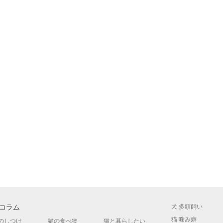
コラム
犬 多頭飼い
猫 噛み癖
のしつけ
猫の食べ物
猫と暮らしたい