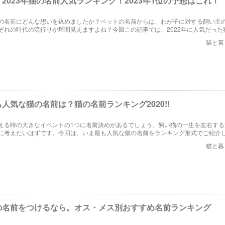
2023年猫の名前人気ランキング！2023年1位の予想はこれ！
の名前にどんな想いを込めましたか？ペットの名前からは、わが子に対する飼い主
ぞれの時代の流行りが垣間見えますよね？今回この記事では、2022年に人気だった
でご紹介します。また、2023年度に流行る名前も大予想！
猫と暮
人気な猫の名前は？猫の名前ランキング2020!!
える時の大きなイベントの1つに名前決めがあるでしょう。飼い猫の一生を左右する
に考えたいはずです。今回は、いま最も人気な猫の名前をランキング形式でご紹介
猫と暮
の名前をつけるなら。オス・メス別おすすめ名前ランキング