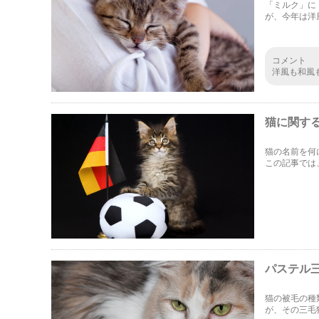
「ミルク」に
が、今年は洋
に紹介します
コメント
洋風も和風
はどれも素
ってるので
猫に関す
猫の名前を何
この記事では
っておくと便
ださい。
パステル
猫の被毛の種
が、その三毛