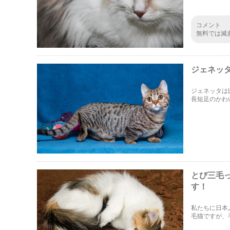
生方法や特徴
コメント
無料では滅
里親募集中
た子猫の里
している里
入手はさほ
ジェネッ
まれてくる
らではのパ
ジェネッタは
していない
長短足のかわ
オスメス各
のようにして
今いる子か
て解説します
とび三毛
す！
私たちに日本
毛猫ですが、
毛猫にまず着