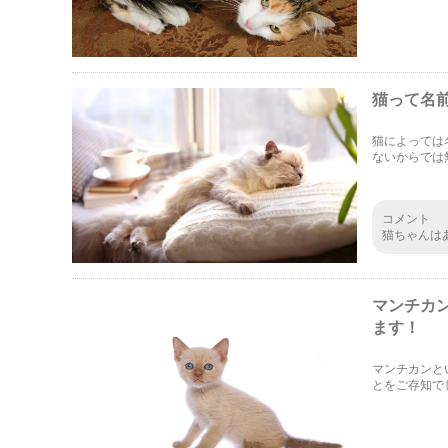
猫って名
猫によっては
ないからでは
くれるんです
コメント
猫ちゃんは
ぶと、名前
いても、あ
マンチカ
ます！
マンチカンと
とをご存知で
格、性格など