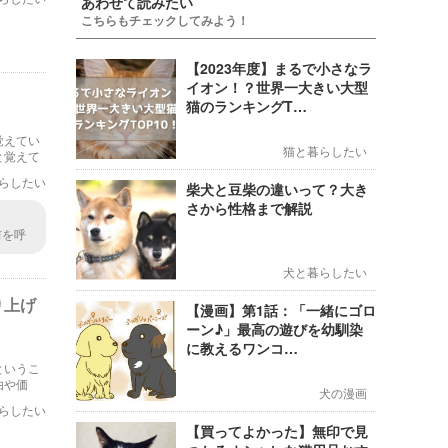
あわせて読みたい
こちらもチェックしてみよう！
【2023年度】まるで小さなラ
イオン！？世界一大きい大型
猫のランキングT…
覚えてい
猫と暮らしたい
と覚えて
らしたい
柴犬と豆柴の違いって？大き
さから性格まで解説
前を呼
解して
犬と暮らしたい
り上げ
【漫画】第1話：「一緒にゴロ
ーン♪」最高の遊びを幼馴染
に教えるワンコ…
というこ
由や価
犬の漫画
らしたい
【買ってよかった】無印で見