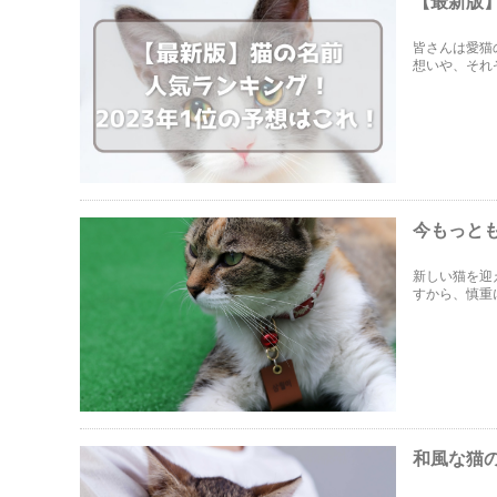
【最新版】
皆さんは愛猫
想いや、それ
をランキング
今もっとも
新しい猫を迎
すから、慎重
和風な猫