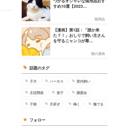
つかるオシャレな猫用品おす
すめ10選【2023…
猫用品
【漫画】第1話：「誰か来
た？！」おしりで飼い主さん
を守るニャンコが尊…
猫の漫画
話題のタグ
子犬
ハーネス
室内飼い
主従関係
迷子
譲渡会
子猫
爪研ぎ
鳴く
撫でる
フォロー