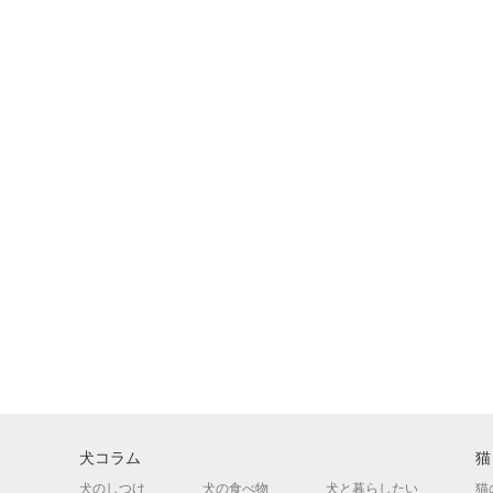
犬コラム
猫
犬のしつけ
犬の食べ物
犬と暮らしたい
猫