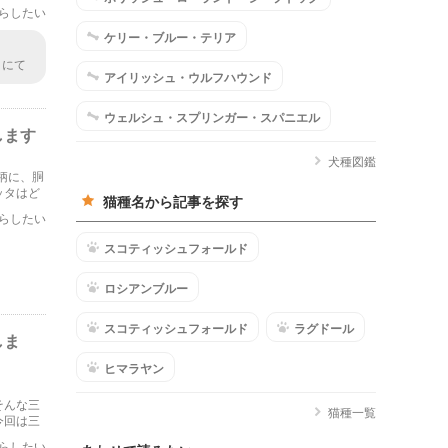
らしたい
ケリー・ブルー・テリア
）にて
アイリッシュ・ウルフハウンド
繁殖し
猫を探
なら、
ウェルシュ・スプリンガー・スパニエル
良で生
します
長毛な
妊去勢
犬種図鑑
柄に、胴
るのは
ッタはど
たら、
猫種名から記事を探す
まですべ
らしたい
スコティッシュフォールド
ロシアンブルー
スコティッシュフォールド
ラグドール
しま
ヒマラヤン
そんな三
猫種一覧
今回は三
らしたい