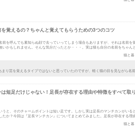
前を覚えるの？ちゃんと覚えてもらうための3つのコツ
名前を呼んでも素知らぬ顔で去っていってしまう場合もありますが、それは名前を
無いかもしれません。そんな気分だったとか・・・。実は猫も自分の名前をちゃん
よ！
猫と暮
あまり芸を覚えるタイプではないと思っていたのですが、軽く猫の目を見ながら名
の音が自分に関係があるということを猫は理解してくれると知って驚きました。理
まり気にしてなさそうですが。
ンは短足だけじゃない！足長が存在する理由や特徴をすべて取
いうと、そのチャームポイントは短い足です。しかし実は足長のマンチカンがいる
したか？今回は『足長マンチカン』についてまとめてみました。足長が存在する理
、マンチカンの特徴を詳しく解説します！
猫と暮