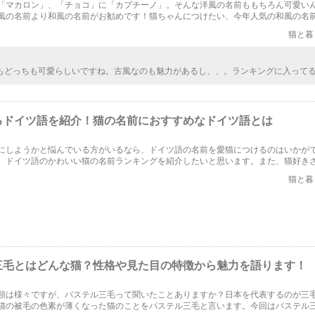
「マカロン」、「チョコ」に「カプチーノ」。そんな洋風の名前ももちろん可愛い
風の名前より和風の名前がお勧めです！猫ちゃんにつけたい、今年人気の和風の名
！！
猫と暮
もどっちも可愛らしいですね。古風なのも魅力があるし、、。ランキングに入って
敵で、どれが良いか悩んじゃうのばかりです。日本が感じられるような名前もいい
、決めるまでに結構時間かかりそうです。
るドイツ語を紹介！猫の名前におすすめなドイツ語とは
にしようかと悩んでいる方がいるなら、ドイツ語の名前を愛猫につけるのはいかが
、ドイツ語のかわいい猫の名前ランキングを紹介したいと思います。また、猫好き
利な猫に関するドイツ語や、ドイツの猫事情などについてご紹介します。是非参考
猫と暮
三毛とはどんな猫？性格や見た目の特徴から魅力を語ります！
類は様々ですが、パステル三毛って聞いたことありますか？日本を代表するのが三
猫の被毛の色素が薄くなった猫のことをパステル三毛と言います。今回はパステル