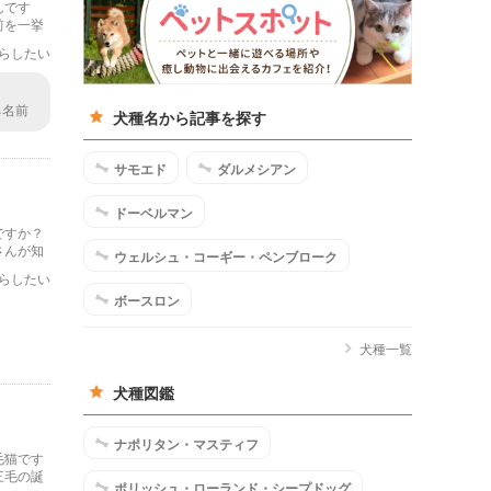
んです
前を一挙
らしたい
る名前
犬種名から記事を探す
なと思
サモエド
ダルメシアン
ドーベルマン
ですか？
さんが知
ウェルシュ・コーギー・ペンブローク
にしてく
らしたい
ボースロン
犬種一覧
犬種図鑑
ナポリタン・マスティフ
毛猫です
三毛の誕
ポリッシュ・ローランド・シープドッグ