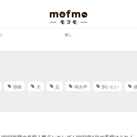
ち
癒し
猫種
犬
足
鳴き声
飼いたい