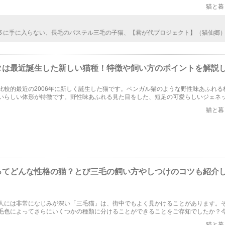
、またパステル三毛の気になる性格について詳しく取り上げます。
猫と暮
多に手に入らない、長毛のパステル三毛の子猫、【君が代プロジェクト】（猫仙郷
です。 この記事で紹介されているサイトをはじめ、里親募集サイトのほとんどは、
親募集を禁止しているため、せっかく、里親募集している天使猫（無料）と、天使
親希望者様がいても、なかなか出会えないんですよね。 ペットショップで購入する
ど難しくありませんが、譲渡はほとんどないはずです。（長毛のパステル三毛が野
タは最近誕生した新しい猫種！特徴や飼い方のポイントを解説
って超珍しいと思う） ダイリュートキャリコではなく、キャリコスモークという、
ステル三毛ですが、とっても神秘的で可愛くてモフモフです。 母猫と父猫をまだ避
比較的最近の2006年に新しく誕生した猫です。ベンガル猫のような野性味あふれる
ので、来年もまた生まれてくるかもしれません。 （猫仙郷が厳しい譲渡条件をつけ
いらしい体形が特徴です。野性味あふれる見た目をした、短足の可愛らしいジェネ
１頭だけなので、今いるコは譲渡条件が厳しいですが、次のパステル三毛が生まれ
誕生するようになったのでしょうか？ジェネッタの歴史や特徴から、性格や飼い方
新しい子のどちらか、譲渡条件がなくなります）
猫と暮
。
ってどんな性格の猫？とび三毛の飼い方やしつけのコツも紹介
人には非常になじみが深い「三毛猫」は、街中でもよく見かけることがあります。
毛色によってさらにいくつかの種類に分けることができることをご存知でしたか？
目し、三毛猫の中でも特に「とび三毛」という猫種について詳しく取り上げます。
猫と暮