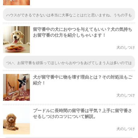
ハウスができるできないは本当に大事なことはだと思いますね。うちの子も
留守番は頑張っていい子にしてくれていますが、留守中はトイレを一切しな
いので長時間のときはいつも心配です
留守番中の犬におやつを与えてもいい？犬の気持ち
お留守番の仕方を紹介しちゃいます！
犬のしつけ
つい、お留守番を頑張ってほしいからおやつをあげてしまう人は多いのでは
ないでしょうか。実際には、おやつを目の届かないところであげてしまう
と、誤飲してしまった時に助けることができないので、本当はあげない方が
犬が留守番中に物を壊す理由とは？その対処法もご
いいんですよ。
紹介！
犬のしつけ
プードルに長時間の留守番は平気？上手に留守番さ
せるしつけのコツについて解説。
犬のしつけ