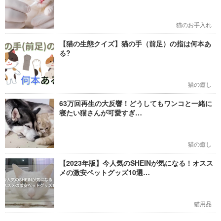
猫のお手入れ
【猫の生態クイズ】猫の手（前足）の指は何本あ
る?
猫の癒し
63万回再生の大反響！どうしてもワンコと一緒に
寝たい猫さんが可愛すぎ…
猫の癒し
【2023年版】今人気のSHEINが気になる！オスス
メの激安ペットグッズ10選…
猫用品