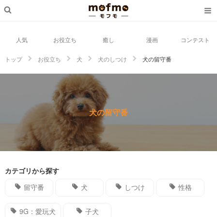
人気
お役立ち
癒し
漫画
コンテスト
トップ
お役立ち
犬
犬のしつけ
犬の留守番
犬の留守番
カテゴリから探す
留守番
犬
しつけ
性格
9G：愛玩犬
子犬