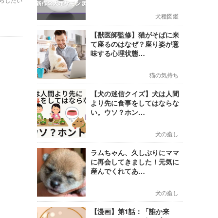
犬種図鑑
【獣医師監修】猫がそばに来
て座るのはなぜ？座り姿が意
味する心理状態…
猫の気持ち
【犬の迷信クイズ】犬は人間
より先に食事をしてはならな
い。ウソ？ホン…
犬の癒し
ラムちゃん、久しぶりにママ
に再会してきました！元気に
産んでくれてあ…
犬の癒し
【漫画】第1話：「誰か来