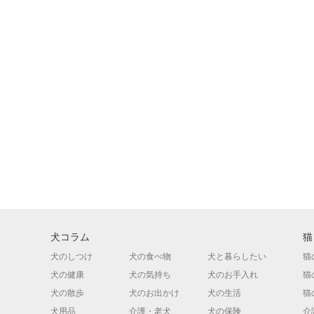
犬コラム
猫
犬のしつけ
犬の食べ物
犬と暮らしたい
猫
犬の健康
犬の気持ち
犬のお手入れ
猫
犬の散歩
犬のお出かけ
犬の生活
猫
犬用品
介護・老犬
犬の保険
介