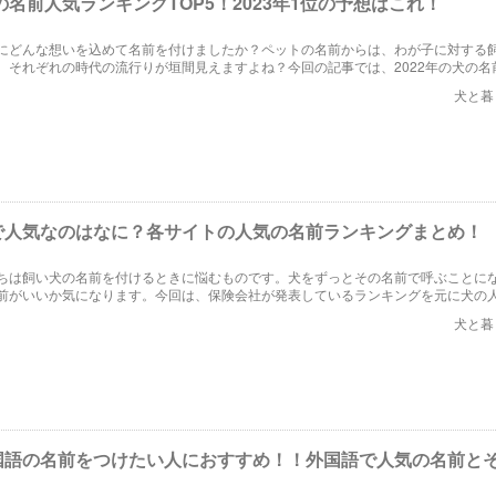
犬の名前人気ランキングTOP5！2023年1位の予想はこれ！
にどんな想いを込めて名前を付けましたか？ペットの名前からは、わが子に対する
、それぞれの時代の流行りが垣間見えますよね？今回の記事では、2022年の犬の名
P5をご紹介するとともに、2023年に人気が出る名前を予想します！
犬と暮
で人気なのはなに？各サイトの人気の名前ランキングまとめ！
ちは飼い犬の名前を付けるときに悩むものです。犬をずっとその名前で呼ぶことに
前がいいか気になります。今回は、保険会社が発表しているランキングを元に犬の
ます。
犬と暮
国語の名前をつけたい人におすすめ！！外国語で人気の名前と
！