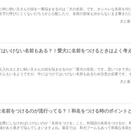
た時に飼い主さんの頭を一番悩ませるのは「犬の名前」です。オシャレな名前を付
文字だ呼びにくくないだろうかと心配したり、名前の意味も分からないまま響きだ
を知って驚いたという方もいることでしょう。今回は、外国で人気の名前とその意
犬と暮
ます。
てはいけない名前もある？！愛犬に名前をつけるときはよく考
え入れるときに飼い主さんの頭を悩ませるのが「愛犬の名前」です。思いつきで犬
さんもいるようですが、中にはつけてはいけない名前もあるため注意が必要です。
けてはいけない名前について、また人気のある犬の名前について取り上げたいと思
犬と暮
な名前をつけるのが流行ってる？！和名をつける時のポイント
る際にしなければいけないのが「名前をつける」こと。外国語の名前をつけるか、
補があり過ぎて悩んでしまいますよね。最近では、和犬ブームもあって和風な名前