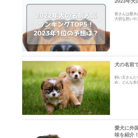
2023年
皆さんは愛犬
大切な想いや
ンキングTO
犬の名前
飼い主さんた
め、どんな名
前をご紹介し
愛犬に外
味を紹介