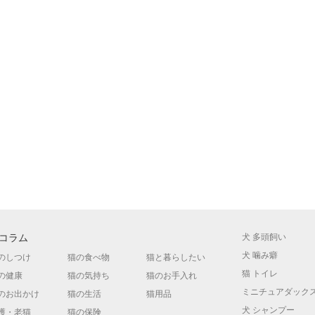
コラム
犬 多頭飼い
犬 噛み癖
のしつけ
猫の食べ物
猫と暮らしたい
猫 トイレ
の健康
猫の気持ち
猫のお手入れ
ミニチュアダック
のお出かけ
猫の生活
猫用品
犬 シャンプー
護・老猫
猫の保険