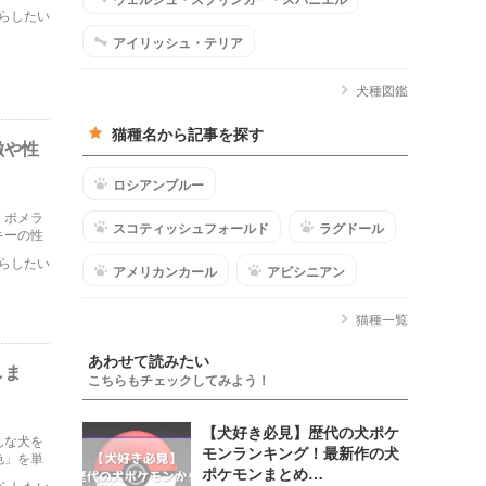
の方法を
らしたい
アイリッシュ・テリア
犬種図鑑
猫種名から記事を探す
徴や性
ロシアンブルー
、ポメラ
スコティッシュフォールド
ラグドール
キーの性
らしたい
アメリカンカール
アビシニアン
猫種一覧
あわせて読みたい
しま
こちらもチェックしてみよう！
【犬好き必見】歴代の犬ポケ
んな犬を
モンランキング！最新作の犬
色」を単
ポケモンまとめ…
ご紹介し
らしたい