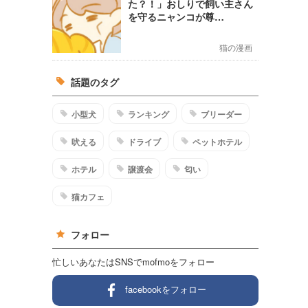
た？！」おしりで飼い主さん
を守るニャンコが尊…
猫の漫画
話題のタグ
小型犬
ランキング
ブリーダー
吠える
ドライブ
ペットホテル
ホテル
譲渡会
匂い
猫カフェ
フォロー
忙しいあなたはSNSでmofmoをフォロー
facebookをフォロー