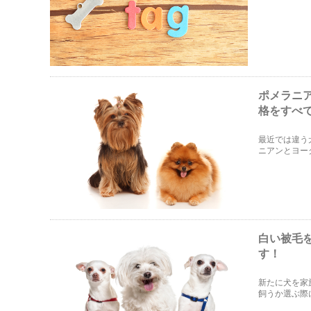
ようです。そ
紹介します。
ポメラニ
格をすべ
最近では違う
ニアンとヨー
格や特徴から
白い被毛
す！
新たに犬を家
飼うか選ぶ際
色で持つ犬種