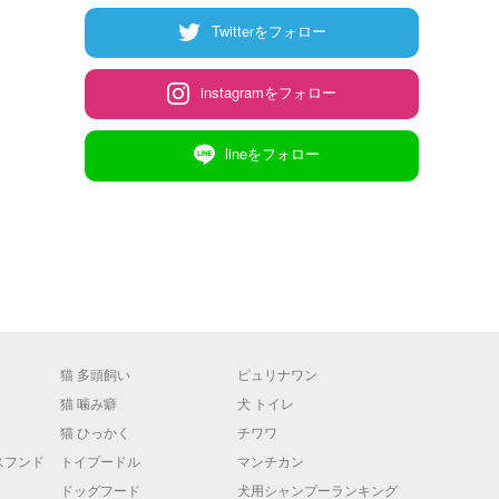
Twitterをフォロー
instagramをフォロー
lineをフォロー
猫 多頭飼い
ピュリナワン
猫 噛み癖
犬 トイレ
猫 ひっかく
チワワ
スフンド
トイプードル
マンチカン
ドッグフード
犬用シャンプーランキング