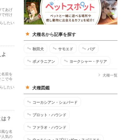
けてあげ
けで付け
味を紹介
らしたい
犬種名から記事を探す
秋田犬
サモエド
パグ
えよ
ポメラニアン
ヨークシャー・テリア
に名前を
犬種一覧
そこで今
います。
らしたい
犬種図鑑
コーカシアン・シェパード
プロット・ハウンド
とは？
ファラオ・ハウンド
和風な名
が人気の
ウェルシュ・スプリンガー・スパニエル