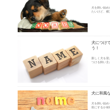
犬を飼い始め
たいけど、横
て後から意味
したいと思い
犬につけ
う！
新しく犬を迎
つける飼い主
回は、犬につ
犬に和風
犬を飼い始め
前にするか候