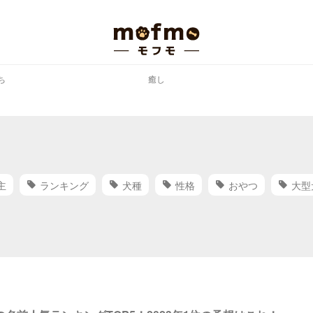
ち
癒し
主
ランキング
犬種
性格
おやつ
大型