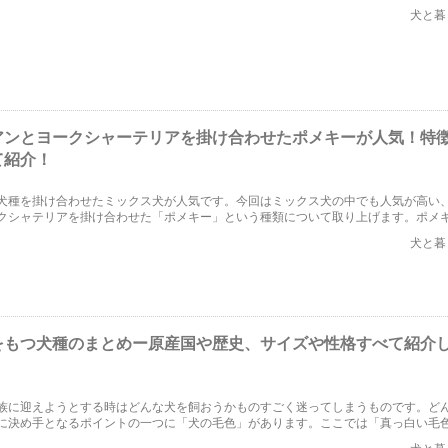
れで今回は、犬に和名をつけるときのポイントや犬に自分の名前を覚えさせるため
犬と暮
アンとヨークシャーテリアを掛け合わせたポメキーが人気！特
て紹介！
犬種を掛け合わせたミックス犬が人気です。今回はミックス犬の中でも人気が高い
クシャテリアを掛け合わせた「ポメキー」という種類について取り上げます。ポメ
育て方まですべてご紹介します！
犬と暮
をもつ犬種のまとめー原産国や歴史、サイズや性格すべて紹介
族に迎えようとする時はどんな犬を飼おうかものすごく迷ってしまうものです。ど
に決め手となるポイントの一つに「犬の毛色」があります。ここでは「真っ白い毛
についてまとめてみたいと思います。原産国や歴史、サイズや性格について詳しく
犬と暮