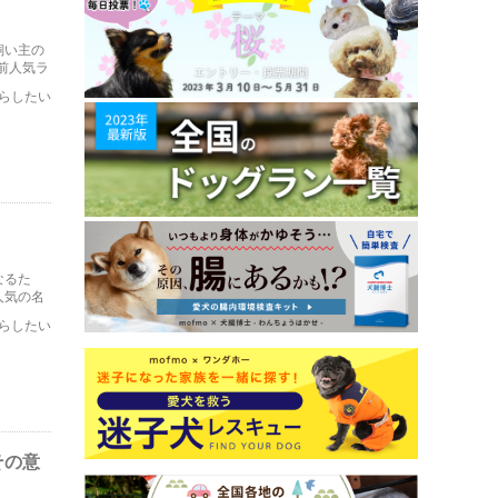
飼い主の
前人気ラ
らしたい
なるた
人気の名
らしたい
その意