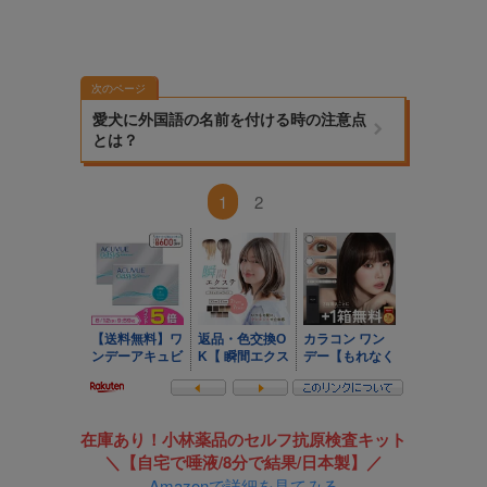
次のページ
愛犬に外国語の名前を付ける時の注意点
とは？
1
2
在庫あり！小林薬品のセルフ抗原検査キット
＼【自宅で唾液/8分で結果/日本製】／
Amazonで詳細を見てみる