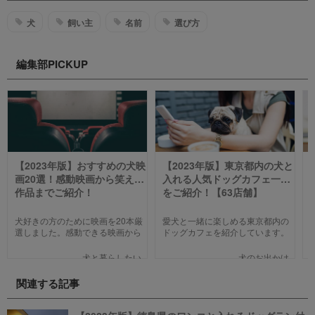
犬
飼い主
名前
選び方
編集部PICKUP
【2023年版】おすすめの犬映
【2023年版】東京都内の犬と
画20選！感動映画から笑える
入れる人気ドッグカフェ一覧
作品までご紹介！
をご紹介！【63店舗】
犬好きの方のために映画を20本厳
愛犬と一緒に楽しめる東京都内の
選しました。感動できる映画から
ドッグカフェを紹介しています。
笑える作品、ファミリー向けま
わんことのお出かけ中、乗り換え
で、犬の名作映画を邦画7本,洋画7
のついでに立ち寄るのにピッタリ
犬と暮らしたい
犬のお出かけ
本,アニメ6本を紹介します。それ
のお店や、遠くからでもわざわざ
ぞれの映画の魅力やあらすじを短
訪れたくなる魅力的で新しいカフ
関連する記事
い文章で簡潔に紹介しています。
ェで愛犬と一緒にまったり過ごし
映画選びの参考にしていただけれ
ましょう！
ばと思います。