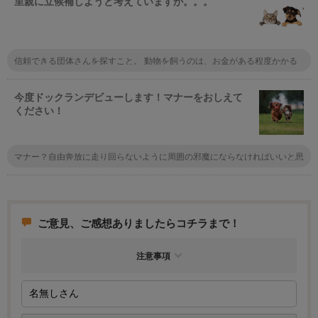
里親に立候補しようと考えていますが。。。
犬も遊んでいる間に矯正・是正がなされるかもしれません。
信頼できる団体さんを探すこと。 動物を飼うのは、お金がある程度かかる
ことを理解する。 フード、予防注射、フィラリア予防薬、トリミングは、
必須。 病気になったら病院代。 最低でも、上記は掛かります。 最後まで飼
育すること。 これが、里親に限らず動物を飼う最低条件です。 無理な方は
今度ドックランデビューします！マナーをおしえて
諦めたほうが、良いです。
ください！
マナー？自由奔放に走り回らないように周囲の邪魔にならなければいいと思
いますよ。証明書とかはもちろん必要ですけど、それはマナーとは違います
よね
ご意見、ご感想ありましたらコチラまで！
注意事項