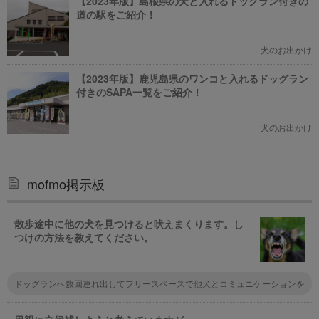
【2023年版】島根県の犬と入れるドッグラン付きの
道の駅をご紹介！
犬のお出かけ
【2023年版】鹿児島県のワンコと入れるドッグラン
付きのSAPA一覧をご紹介！
犬のお出かけ
mofmo掲示板
散歩途中に他の犬を見つけると吠えまくります。し
つけの方法を教えてください。
ドッグランへ数回連れ出してフリースペースで他犬とコミュニケーションを
図るのは如何でしょうか。最初はドキドキ、吠えることもあるかもしれませ
んが慣れてくるとその場に居合わす犬達間の上下関係もわかるようになると
思います。ここでの慣習を散歩へ応用展開すると飼い主の負担も少なく、愛