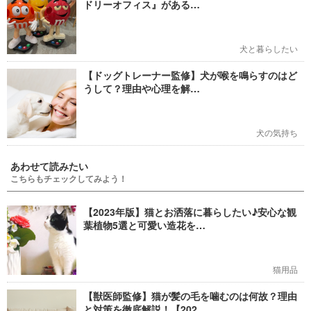
ドリーオフィス』がある…
犬と暮らしたい
【ドッグトレーナー監修】犬が喉を鳴らすのはど
うして？理由や心理を解…
犬の気持ち
あわせて読みたい
こちらもチェックしてみよう！
【2023年版】猫とお洒落に暮らしたい♪安心な観
葉植物5選と可愛い造花を…
猫用品
【獣医師監修】猫が髪の毛を噛むのは何故？理由
と対策を徹底解説！【202…