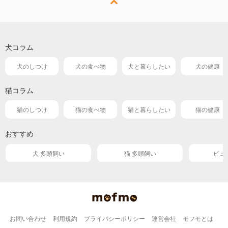
犬コラム
犬のしつけ
犬の食べ物
犬と暮らしたい
犬の健康
猫コラム
猫のしつけ
猫の食べ物
猫と暮らしたい
猫の健康
おすすめ
犬 多頭飼い
猫 多頭飼い
ピュ
お問い合わせ
利用規約
プライバシーポリシー
運営会社
モフモとは