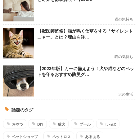
猫の気持ち
【獣医師監修】猫が鳴く仕草をする「サイレント
ニャー」とは？理由を詳…
猫の気持ち
【2023年版】万一に備えよう！犬や猫などのペッ
トを守るおすすめ防災グ…
犬の生活
話題のタグ
おやつ
DIY
成犬
プール
しっぽ
ペットショップ
ペットロス
あるある