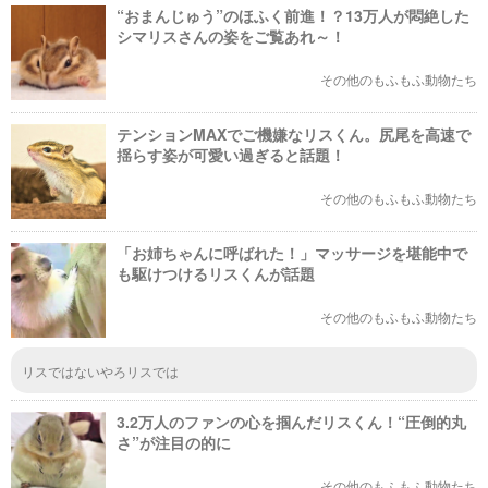
“おまんじゅう”のほふく前進！？13万人が悶絶した
シマリスさんの姿をご覧あれ～！
その他のもふもふ動物たち
テンションMAXでご機嫌なリスくん。尻尾を高速で
揺らす姿が可愛い過ぎると話題！
その他のもふもふ動物たち
「お姉ちゃんに呼ばれた！」マッサージを堪能中で
も駆けつけるリスくんが話題
その他のもふもふ動物たち
リスではないやろリスでは
3.2万人のファンの心を掴んだリスくん！“圧倒的丸
さ”が注目の的に
その他のもふもふ動物たち