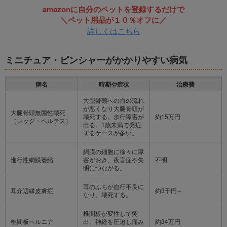
amazonに自分のペットを登録するだけで
＼ペット用品が１０％オフに／
詳しくはこちら
ミニチュア・ピンシャーがかかりやすい病気
病名
時期や症状
治療費
大腿骨頭への血の流れ
が悪くなり大腿骨頭が
大腿骨頭無菌性壊死
壊死する。歩行障害が
約15万円
（レッグ・ペルテス）
出る。1歳未満で発症
するケースが多い。
網膜の細胞に徐々に障
進行性網膜萎縮
害がおき、夜盲症や失
不明
明につながる。
耳のふちが血行不良に
耳介辺縁皮膚症
約3千円～
なり、壊死する。
椎間板が変性して突
椎間板ヘルニア
出、神経を圧迫し痛み
約34万円