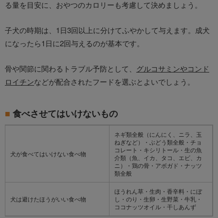
る量を目安に、おやつのカロリーも考慮して決めましょう。
子犬の時期は、1日3回以上に分けてふやかして与えます。成犬
になったら1日に2回与えるのが基本です。
骨や関節に関わるトラブル予防として、
グルコサミンやコンド
ロイチン
などが配合されたフードを選ぶとよいでしょう。
食べさせてはいけないもの
ネギ類全般（にんにく、ニラ、玉
ねぎなど）・ぶどう類全般・チョ
コレート・キシリトール・生の魚
犬が食べてはいけない食べ物
介類（魚、イカ、タコ、エビ、カ
ニ）・鶏の骨・アボガド・ナッツ
類全般
ほうれん草・生肉・香辛料・にぼ
犬は避けたほうがいい食べ物
し・のり・生卵・生野菜・牛乳・
ココナッツオイル・干しあんず