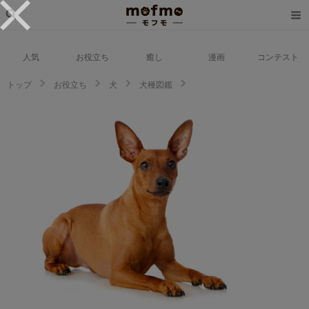
人気
お役立ち
癒し
漫画
コンテスト
トップ
お役立ち
犬
犬種図鑑
ミニチュア・ピンシャーの性格・特徴・飼い方｜ペットショップやブリーダ
ーでの値段相場や里親募集も紹介