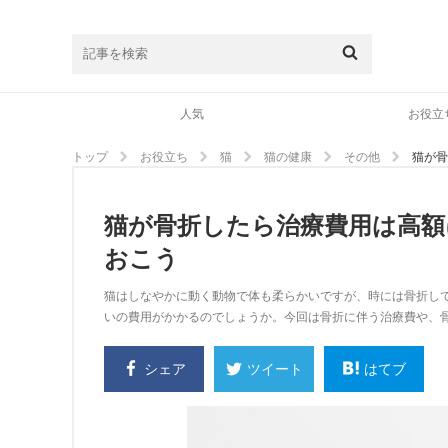
人気
お役立
トップ
お役立ち
猫
猫の健康
その他
猫が骨
猫が骨折したら治療費用は高額
おこう
猫はしなやかに動く動物で体も柔らかいですが、時には骨折し
いの費用がかかるのでしょうか。今回は骨折に伴う治療費や、
シェア
はてブ
ツイート