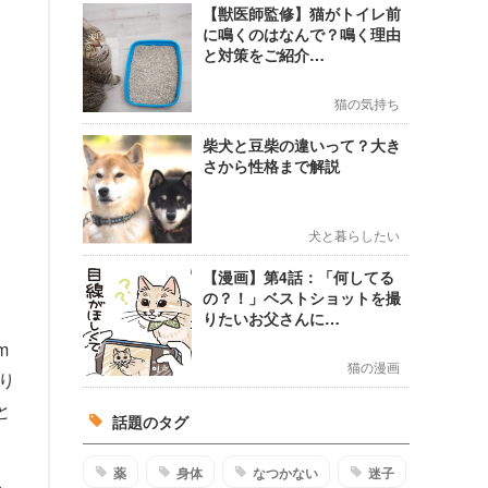
【獣医師監修】猫がトイレ前
に鳴くのはなんで？鳴く理由
と対策をご紹介…
猫の気持ち
柴犬と豆柴の違いって？大き
さから性格まで解説
犬と暮らしたい
【漫画】第4話：「何してる
の？！」ベストショットを撮
りたいお父さんに…
m
猫の漫画
り
と
話題のタグ
薬
身体
なつかない
迷子