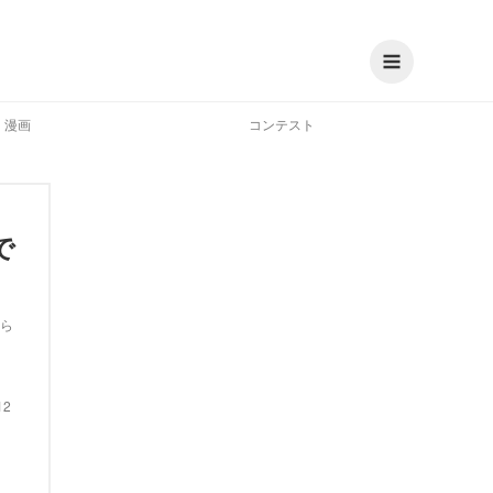
漫画
コンテスト
で
ら
12