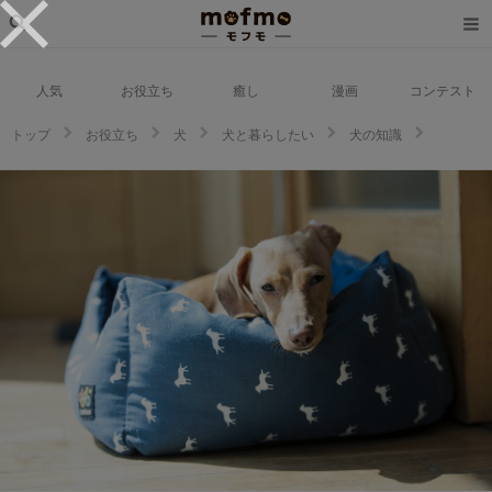
人気
お役立ち
癒し
漫画
コンテスト
トップ
お役立ち
犬
犬と暮らしたい
犬の知識
【ドッグトレーナー監修】犬を寝かしつけるベストな方法とは？安心感を与
えることがポイント