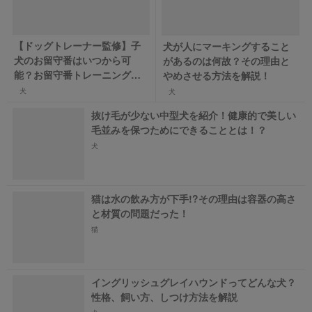
【ドッグトレーナー監修】子
犬が人にマーキングすること
犬のお留守番はいつから可
があるのは何故？その理由と
能？お留守番トレーニングの
やめさせる方法を解説！
方法を紹介！
犬
犬
抜け毛が少ない中型犬を紹介！健康的で美しい
毛並みを保つためにできることとは！？
犬
猫は水の飲み方が下手!?その理由は容器の高さ
と材質の問題だった！
猫
イングリッシュグレイハウンドってどんな犬？
性格、飼い方、しつけ方法を解説