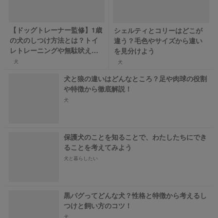
【ドッグトレーナー監修】1歳
シェルティとコリーはどこが
の犬のしつけ方法とは？トイ
違う？毛色やサイズから違い
レトレーニングや無駄吠え対
を見分けよう
策について解説
犬
犬
犬と狼の違いはどんなところ？足や肉球の役割
や特徴から徹底解説！
犬
保護犬のことを知ることで、わたしたちにでき
ることを考えてみよう
犬と暮らしたい
黒パグってどんな犬？性格と特徴から考えるし
つけと飼い方のコツ！
犬