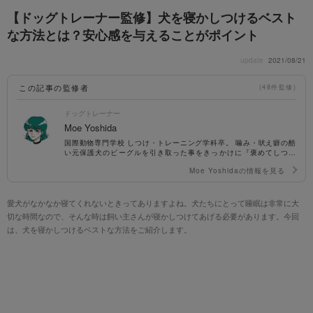
【ドッグトレーナー監修】犬を寝かしつけるベスト
な方法とは？安心感を与えることがポイント
update
2021/08/21
この記事の監修者
(48件監修)
ドッグトレーナー
Moe Yoshida
国際動物専門学校 しつけ・トレーニング学科卒。 噛み・吠え癖の酷
い元保護犬のビーグルを引き取った事をきっかけに『褒めてしつけ
る』を念頭に活動。 自身の経験を活かし、しつけイベントにて飼い
Moe Yoshidaの情報を見る
主に寄り添ったトレーニング方法を指導。 ナチュラルペットフー
ド・栄養学の知識にも精通。 保有資格：NPO法人ドッグトレーナー
2級、しつけアドバイザー2級、愛玩動物飼養管理士、ドッググルー
マー2級
愛犬がなかなか寝てくれないときってありますよね。犬たちにとって睡眠は非常に大
切な時間なので、そんな時は飼い主さんが寝かしつけてあげる必要があります。今回
は、犬を寝かしつけるベストな方法をご紹介します。