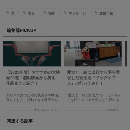
犬
寝る
寝床
マッサージ
運動不足
編集部PICKUP
【2023年版】おすすめの犬映
愛犬と一緒に出社する夢を実
画20選！感動映画から笑える
現した富士通『ドッグオフィ
作品までご紹介！
ス』に行ってみた！
犬好きの方のために映画を20本厳
“愛犬と一緒に出社する” ワンちゃ
選しました。感動できる映画から
んを飼っている社会人なら憧れる
笑える作品、ファミリー向けま
人も多いのではないでしょうか。
で、犬の名作映画を邦画7本,洋画7
そんな夢のような取り組みを富士
犬と暮らしたい
犬の生活
本,アニメ6本を紹介します。それ
通は大手企業ながら実現してしま
ぞれの映画の魅力やあらすじを短
いました。富士通が愛犬家のため
関連する記事
い文章で簡潔に紹介しています。
にどんな取り組みをしているのか
映画選びの参考にしていただけれ
新たに設立された【ドッグオフィ