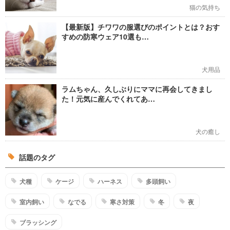
猫の気持ち
【最新版】チワワの服選びのポイントとは？おす
すめの防寒ウェア10選も…
犬用品
ラムちゃん、久しぶりにママに再会してきまし
た！元気に産んでくれてあ…
犬の癒し
話題のタグ
犬種
ケージ
ハーネス
多頭飼い
室内飼い
なでる
寒さ対策
冬
夜
ブラッシング