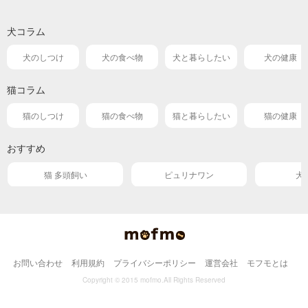
犬コラム
犬のしつけ
犬の食べ物
犬と暮らしたい
犬の健康
猫コラム
猫のしつけ
猫の食べ物
猫と暮らしたい
猫の健康
おすすめ
猫 多頭飼い
ピュリナワン
犬
お問い合わせ
利用規約
プライバシーポリシー
運営会社
モフモとは
Copyright © 2015 mofmo.All Rights Reserved