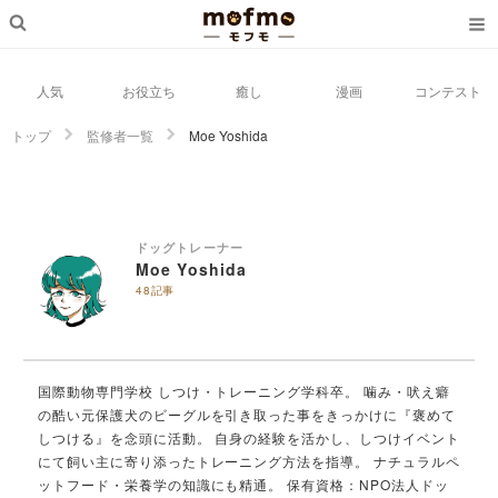
人気
お役立ち
癒し
漫画
コンテスト
トップ
監修者一覧
Moe Yoshida
ドッグトレーナー
Moe Yoshida
48記事
国際動物専門学校 しつけ・トレーニング学科卒。 噛み・吠え癖
の酷い元保護犬のビーグルを引き取った事をきっかけに『褒めて
しつける』を念頭に活動。 自身の経験を活かし、しつけイベント
にて飼い主に寄り添ったトレーニング方法を指導。 ナチュラルペ
ットフード・栄養学の知識にも精通。 保有資格：NPO法人ドッ