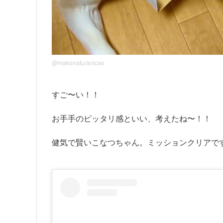
@makonatu/anicas
すご〜い！！
お手手のピッタリ感といい、考えたね〜！！
健気で賢いこなつちゃん。ミッションクリアで