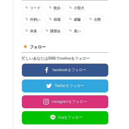
リード
散歩
小型犬
外飼い
相場
威嚇
去勢
体臭
譲渡会
臭い
フォロー
忙しいあなたはSNSでmofmoをフォロー
facebookをフォロー
Twitterをフォロー
instagramをフォロー
lineをフォロー