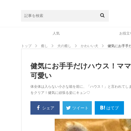
人気
お役立
トップ
癒し
犬の癒し
かわいい犬
健気にお手手
健気にお手手だけハウス！マ
可愛い
体全体は入らない小さな箱を前に、「ハウス！」と言われてし
をクリア！健気に頑張る姿にキュン♡
シェア
はてブ
ツイート