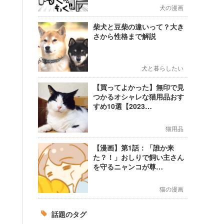
犬の漫画
柴犬と豆柴の違いって？大き
さから性格まで解説
犬と暮らしたい
【買ってよかった】無印で見
つかるオシャレな猫用品おす
すめ10選【2023…
猫用品
【漫画】第1話：「誰か来
た？！」おしりで飼い主さん
を守るニャンコが尊…
猫の漫画
話題のタグ