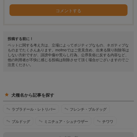
コメントする
投稿する前に！
ペットに関する考え方は、立場によってポジティブなもの、ネガティブな
ものまでたくさんあります。mofmoではご意見含め、出来る限り削除等は
しない方針ですが、誹謗中傷や荒らし行為、公序良俗に反する内容など、
他の利用者が不快に感じる投稿は削除させて頂く場合がございますのでご
注意ください。
犬種名から記事を探す
ラブラドール・レトリバー
フレンチ・ブルドッグ
ブルドッグ
ミニチュア・シュナウザー
チワワ