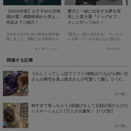
【2023年版】おすすめの犬映
愛犬と一緒に出社する夢を実
画20選！感動映画から笑える
現した富士通『ドッグオフィ
作品までご紹介！
ス』に行ってみた！
犬好きの方のために映画を20本厳
“愛犬と一緒に出社する” ワンちゃ
選しました。感動できる映画から
んを飼っている社会人なら憧れる
笑える作品、ファミリー向けま
人も多いのではないでしょうか。
で、犬の名作映画を邦画7本,洋画7
そんな夢のような取り組みを富士
犬と暮らしたい
犬の生活
本,アニメ6本を紹介します。それ
通は大手企業ながら実現してしま
ぞれの映画の魅力やあらすじを短
いました。富士通が愛犬家のため
関連する記事
い文章で簡潔に紹介しています。
にどんな取り組みをしているのか
映画選びの参考にしていただけれ
新たに設立された【ドッグオフィ
ばと思います。
ス】を取材してきました！
うれしくってしっぽフリフリ♪寝転がりながら飼い主
さんの帰宅を喜ぶ柴犬さんが可愛くて癒し【バズ
部】
犬の癒し
怖すぎて笑っちゃう♪泥遊びをしてお顔が泥だらけな
ハスキーくんに1.7万人が大爆笑！【バズ部】
犬の癒し