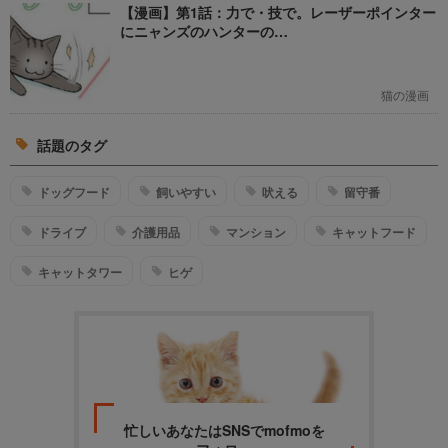
【漫画】第1話：力で・技で。レーザーポインター
にニャンズのハンターの…
猫の漫画
話題のタグ
ドッグフード
飼いやすい
吠える
留守番
ドライブ
介護用品
マンション
キャットフード
キャットタワー
ヒゲ
忙しいあなたはSNSでmofmoを