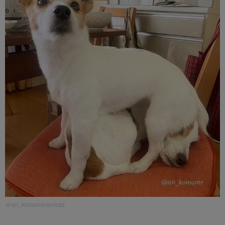
＠an_komame/anicas