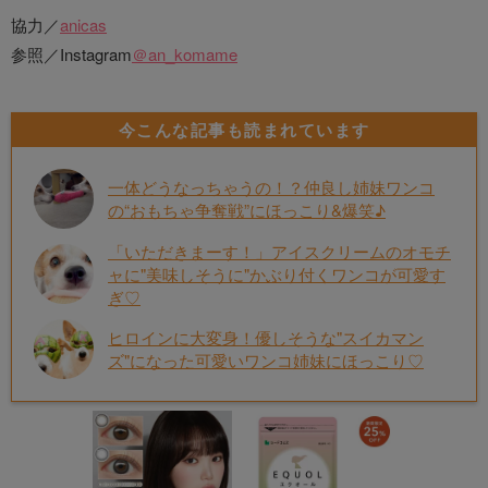
協力／
anicas
参照／Instagram
＠an_komame
今こんな記事も読まれています
一体どうなっちゃうの！？仲良し姉妹ワンコ
の“おもちゃ争奪戦”にほっこり&爆笑♪
「いただきまーす！」アイスクリームのオモチ
ャに"美味しそうに"かぶり付くワンコが可愛す
ぎ♡
ヒロインに大変身！優しそうな"スイカマン
ズ"になった可愛いワンコ姉妹にほっこり♡