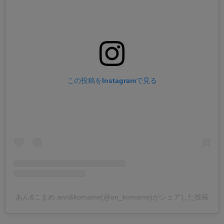
この投稿をInstagramで見る
あん&こまめ ann&komame(@an_komame)がシェアした投稿