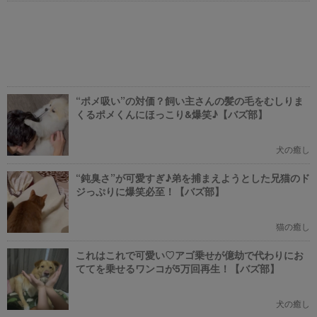
“ポメ吸い”の対価？飼い主さんの髪の毛をむしりま
くるポメくんにほっこり&爆笑♪【バズ部】
犬の癒し
“鈍臭さ”が可愛すぎ♪弟を捕まえようとした兄猫のド
ジっぷりに爆笑必至！【バズ部】
猫の癒し
これはこれで可愛い♡アゴ乗せが億劫で代わりにお
ててを乗せるワンコが5万回再生！【バズ部】
犬の癒し