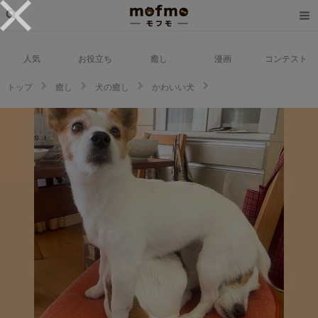
人気
お役立ち
癒し
漫画
コンテスト
トップ
癒し
犬の癒し
かわいい犬
「ちょっとどいてよ～」しれっとしたお顔で相方をお尻に敷いちゃうワンコ
に爆笑！